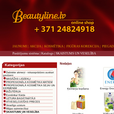
JAUNUMI
|
AKCIJA
|
KOSMĒTIKA
|
FIGŪRAS KOREKCIJA
|
PIEGAD
Pasūtījumu sistēma |
Katalogs
|
SKAISTUMS UN VESELĪBA
aaa
Nodaļas
Kategorijas
Dabiskie akmeņi - rokassprādzes auskari
gredzeni
MASĀŽAS LIDZEKĻI
PROFESIONĀLA KOSMĒTIKA MATIEM
PROFESIONĀLĀ KOSMĒTIKA SEJAI UN
ĶERMENIM
Energy Grou
Ķermeņa kopšana
BIŽUTĒRIJA
Ezotērika/ Kārtis
UZTURA BAGĀTINĀTĀJI
ATVESEĻOJOŠAS PRECES
Veselīgs uzsturs
Mājas saimniecībai
SKAISTUMS UN VESELĪBA
Veselībai
ZOBU K