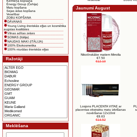
Ķermeņa kopšana
Energy Group (Čehija)
Jaunumi August
Matu kopšana
Sejas ādas kopšana
Veselībai
ZOBU KOPŠANA
DĀVANAS
Young Living ēteriskās eļļas un kosmētika
augstas kvalitātes
Vilnas adītas zeķes
SOMAS (Itālija)
NAUDAS MAKI (ITĀLIJA)
100% Ekokosmetika
100% nturālas ēteriskās eļļas
Nikotīnskābe matiem Mirrolla
Ražotāji
€7.50
€12.10
Losjons PLACENTA VITAE ar
PL
placentas ekstraktu matu izkrišanas
s
novēršanai 12x10ml
€8.63
€14.52
Meklēšana