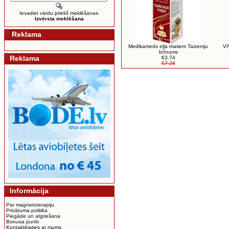
Ievadiet vārdu priekš meklēšanas.
Izvērsta meklēšana
Reklama
Medikameds eļļa matiem Taizemju
VI
brīnums
Reklama
€3.74
€7.26
Informācija
Par magnetoterapiju
Privātuma politika
Piegāde un atgriešana
Bonusa punki
Kontaktējaties ar mums