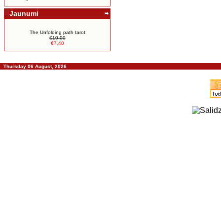
Jaunumi
The Unfolding path tarot
€10.00
€7.40
Thursday 06 August, 2026