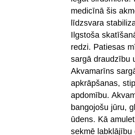
medicīnā šis akm
līdzsvara stabiliz
Ilgstoša skatīšan
redzi. Patiesas m
sargā draudzību 
Akvamarīns sargā
apkrāpšanas, stip
apdomību. Akvamar
bangojošu jūru, g
ūdens. Kā amulets
sekmē labklājību 