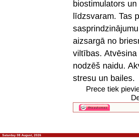
biostimulators un
līdzsvaram. Tas 
sasprindzinājumu
aizsargā no bri
viltības. Atvēsina
nodzēš naidu. Ak
stresu un bailes.
Prece tiek piev
De
Saturday 08 August, 2026