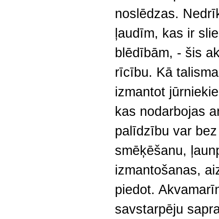
noslēdzas. Nedrī
ļaudīm, kas ir sli
blēdībām, - šis 
rīcību. Kā talis
izmantot jūrnieki
kas nodarbojas ar
palīdzību var be
smēķēšanu, ļaunpr
izmantošanas, ai
piedot. Akvamarī
savstarpēju sap