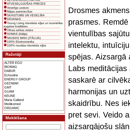
ATVESEĻOJOŠAS PRECES
Veselīgs uzsturs
Drosmes akmens.
Mājas saimniecībai
SKAISTUMS UN VESELĪBA
DĀVANAS
prasmes. Remdē b
Young Living ēteriskās eļļas un kosmētika
augstas kvalitātes
Vilnas adītas zeķes
vientulības sajūtu
SOMAS (Itālija)
NAUDAS MAKI (ITĀLIJA)
100% Ekokosmetika
intelektu, intuīci
100% nturālas ēteriskās eļļas
Ražotāji
spējas. Aizsargā 
Labs meditācijas
saskarē ar cilvēk
harmonijas un uzt
skaidrību. Nes ie
pret sevi. Veido 
Meklēšana
aizsargājošu slān