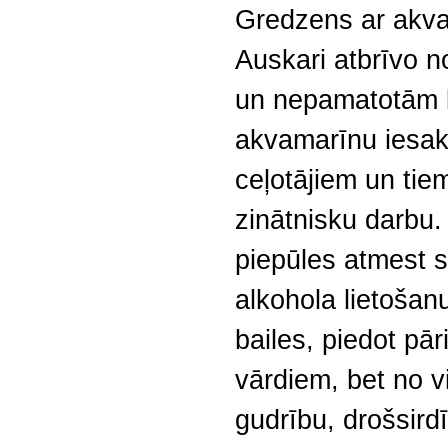
Gredzens ar akva
Auskari atbrīvo 
un nepamatotām b
akvamarīnu iesak
ceļotājiem un tie
zinātnisku darbu.
piepūles atmest 
alkohola lietošan
bailes, piedot pār
vārdiem, bet no v
gudrību, drošsird