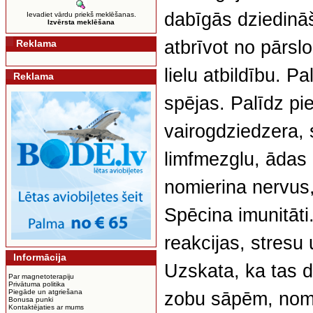
dabīgās dziedinā
Ievadiet vārdu priekš meklēšanas.
Izvērsta meklēšana
atbrīvot no pārsl
Reklama
lielu atbildību. P
Reklama
spējas. Palīdz pi
vairogdziedzera, s
limfmezglu, ādas
nomierina nervus,
Spēcina imunitāti
reakcijas, stresu
Informācija
Uzskata, ka tas d
Par magnetoterapiju
Privātuma politika
Piegāde un atgriešana
zobu sāpēm, nomie
Bonusa punki
Kontaktējaties ar mums