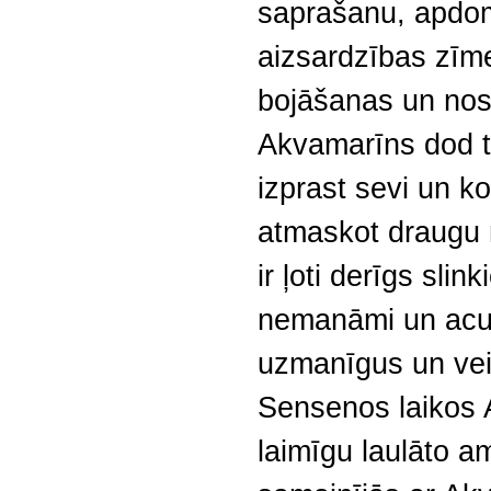
saprašanu, apdom
aizsardzības zīm
bojāšanas un nos
Akvamarīns dod t
izprast sevi un k
atmaskot draugu
ir ļoti derīgs slin
nemanāmi un acum
uzmanīgus un veic
Sensenos laikos 
laimīgu laulāto am