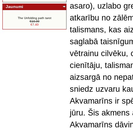
asaro), uzlabo g
Jaunumi
atkarību no zālēm
The Unfolding path tarot
€10.00
€7.40
talismans, kas a
saglabā taisnīgum
vētrainu cilvēku,
cienītāju, talism
aizsargā no nepa
sniedz uzvaru ka
Akvamarīns ir spē
jūru. Šis akmens
Akvamarīns dāvin