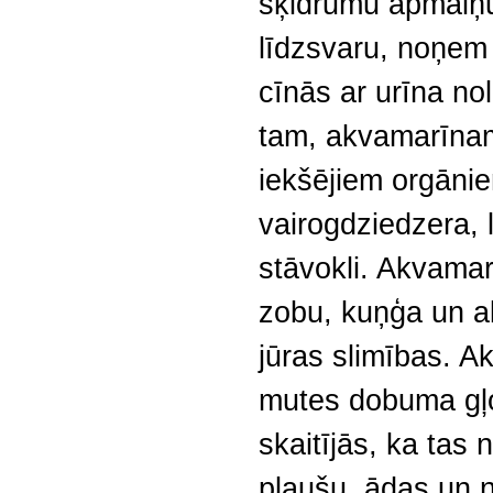
šķidrumu apmaiņu
līdzsvaru, noņem
cīnās ar urīna no
tam, akvamarīnam 
iekšējiem orgāni
vairogdziedzera, 
stāvokli. Akvama
zobu, kuņģa un a
jūras slimības. A
mutes dobuma gļo
skaitījās, ka tas n
plaušu, ādas un 