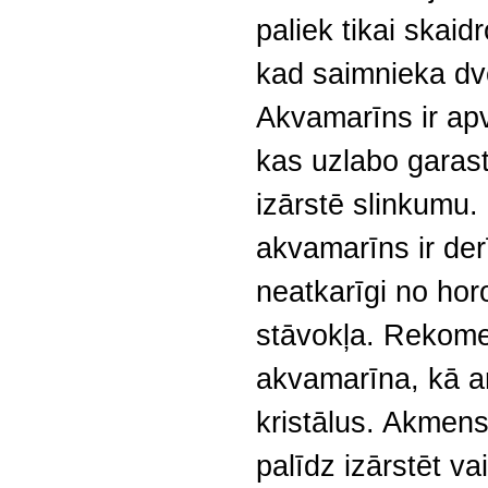
paliek tikai skaid
kad saimnieka dv
Akvamarīns ir apve
kas uzlabo garast
izārstē slinkumu.
akvamarīns ir der
neatkarīgi no hor
stāvokļa. Rekome
akvamarīna, kā ar
kristālus. Akmen
palīdz izārstēt v