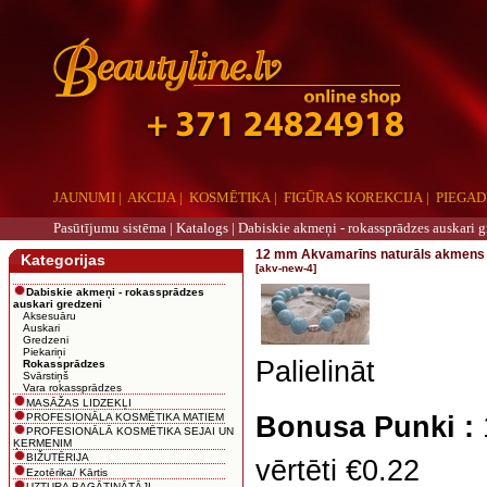
JAUNUMI
|
AKCIJA
|
KOSMĒTIKA
|
FIGŪRAS KOREKCIJA
|
PIEGAD
Pasūtījumu sistēma |
Katalogs
|
Dabiskie akmeņi - rokassprādzes auskari g
12 mm Akvamarīns naturāls akmens 
Kategorijas
[akv-new-4]
Dabiskie akmeņi - rokassprādzes
auskari gredzeni
Aksesuāru
Auskari
Gredzeni
Piekariņi
Palielināt
Rokassprādzes
Svārstiņš
Vara rokassprādzes
MASĀŽAS LIDZEKĻI
PROFESIONĀLA KOSMĒTIKA MATIEM
Bonusa Punki :
PROFESIONĀLĀ KOSMĒTIKA SEJAI UN
ĶERMENIM
BIŽUTĒRIJA
vērtēti €0.22
Ezotērika/ Kārtis
UZTURA BAGĀTINĀTĀJI