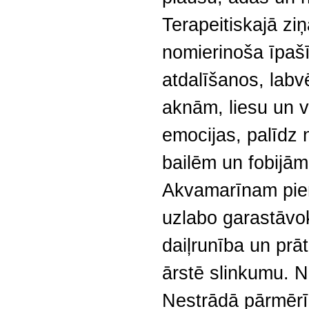
Terapeitiskajā z
nomierinoša īpašī
atdalīšanos, labv
aknām, liesu un v
emocijas, palīdz 
bailēm un fobijām
Akvamarīnam piemī
uzlabo garastāvokl
daiļrunība un prā
ārstē slinkumu. N
Nestrādā pārmērīg