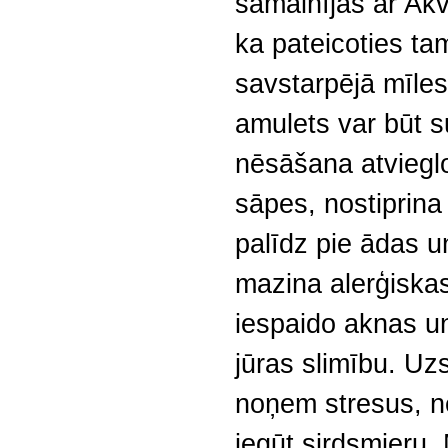
samainījās ar Akv
ka pateicoties ta
savstarpējā mīles
amulets var būt 
nēsāšana atviegl
sāpes, nostiprina
palīdz pie ādas 
mazina alerģiskas
iespaido aknas un 
jūras slimību. Uzs
noņem stresus, ne
iegūt sirdsmieru.