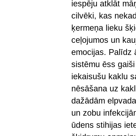
iespēju atklāt māņ
cilvēki, kas neka
ķermeņa lieku šķ
ceļojumos un kau
emocijas. Palīdz 
sistēmu ēss gaiši
iekaisušu kaklu 
nēsāšana uz kakla
dažādām elpvada
un zobu infekcijā
ūdens stihijas ie