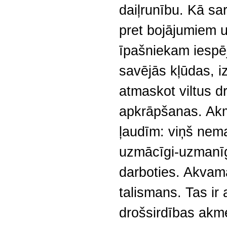
daiļrunību. Kā sa
pret bojājumiem 
īpašniekam iespēj
savējās kļūdas, 
atmaskot viltus d
apkrāpšanas. Akme
ļaudīm: viņš nem
uzmācīgi-uzmanīg
darboties. Akvama
talismans. Tas ir 
drošsirdības akme