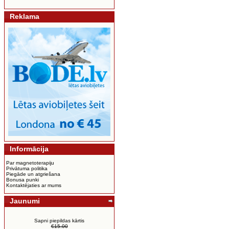
Reklama
Informācija
Par magnetoterapiju
Privātuma politika
Piegāde un atgriešana
Bonusa punki
Kontaktējaties ar mums
Jaunumi
Sapni piepildas kārtis
€15.00