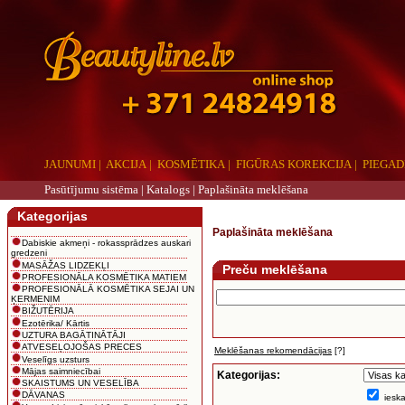
JAUNUMI
|
AKCIJA
|
KOSMĒTIKA
|
FIGŪRAS KOREKCIJA
|
PIEGAD
Pasūtījumu sistēma |
Katalogs
|
Paplašināta meklēšana
Kategorijas
Paplašināta meklēšana
Dabiskie akmeņi - rokassprādzes auskari
gredzeni
MASĀŽAS LIDZEKĻI
Preču meklēšana
PROFESIONĀLA KOSMĒTIKA MATIEM
PROFESIONĀLĀ KOSMĒTIKA SEJAI UN
ĶERMENIM
BIŽUTĒRIJA
Ezotērika/ Kārtis
UZTURA BAGĀTINĀTĀJI
ATVESEĻOJOŠAS PRECES
Meklēšanas rekomendācijas
[?]
Veselīgs uzsturs
Mājas saimniecībai
Kategorijas:
SKAISTUMS UN VESELĪBA
DĀVANAS
ieska