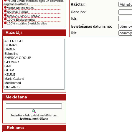
Young Living ēteriskās eļļas un kosmētika
augstas kvalitātes
Ražotāji:
Vilnas adītas zeķes
Cena no:
SOMAS (Itālija)
NAUDAS MAKI (ITĀLIJA)
līdz:
100% Ekokosmetika
100% nturālas ēteriskās eļļas
Ievietošanas datums no:
Ražotāji
līdz:
Meklēšana
Ievadiet vārdu priekš meklēšanas.
Izvērsta meklēšana
Reklama