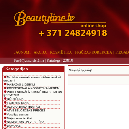
JAUNUMI
|
AKCIJA
|
KOSMĒTIKA
|
FIGŪRAS KOREKCIJA
|
PIEGAD
Pasūtījumu sistēma |
Katalogs
|
23810
Kategorijas
Ņīāąš ķå ķąéäåķ!
Dabiskie akmeņi - rokassprādzes auskari
gredzeni
MASĀŽAS LIDZEKĻI
PROFESIONĀLA KOSMĒTIKA MATIEM
PROFESIONĀLĀ KOSMĒTIKA SEJAI UN
ĶERMENIM
BIŽUTĒRIJA
Ezotērika/ Kārtis
UZTURA BAGĀTINĀTĀJI
ATVESEĻOJOŠAS PRECES
Veselīgs uzsturs
Mājas saimniecībai
SKAISTUMS UN VESELĪBA
DĀVANAS