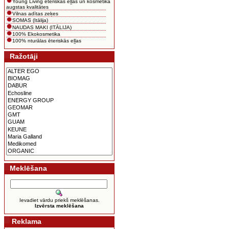
Young Living ēteriskās eļļas un kosmētika
augstas kvalitātes
Vilnas adītas zeķes
SOMAS (Itālija)
NAUDAS MAKI (ITĀLIJA)
100% Ekokosmetika
100% nturālas ēteriskās eļļas
Ražotāji
Meklēšana
Ievadiet vārdu priekš meklēšanas.
Izvērsta meklēšana
Reklama