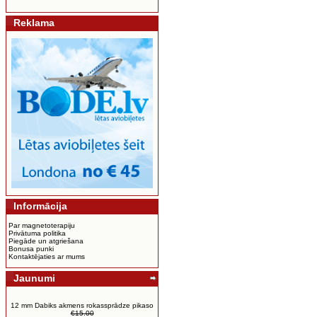
Reklama
Informācija
Par magnetoterapiju
Privātuma politika
Piegāde un atgriešana
Bonusa punki
Kontaktējaties ar mums
Jaunumi
12 mm Dabiks akmens rokassprādze pikaso
€15.00