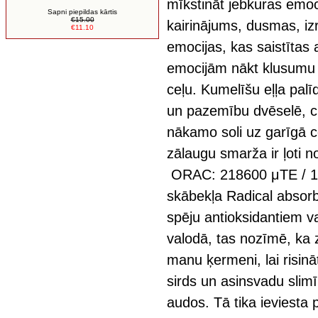
mīkstināt jebkuras emoc
Sapni piepildas kārtis
€15.00
kairinājums, dusmas, iz
€11.10
emocijas, kas saistītas
emocijām nākt klusumu 
ceļu. Kumelīšu eļļa palī
un pazemību dvēselē, ci
nākamo soli uz garīgā c
zālaugu smarža ir ļoti n
ORAC: 218600 μTE / 1
skābekļa Radical absor
spēju antioksidantiem v
valodā, tas nozīmē, ka z
manu ķermeni, lai risin
sirds un asinsvadu sli
audos. Tā tika ieviesta 