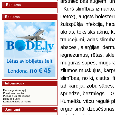
ārstniecības augiem, un
Reklama
Kurš slimības izmanto:
Detox), augsts holester
Reklama
žultspūšļa infekcija, he
aknas, toksisks aknu, k
traucējumi, ādas slimīb
abscesi, alerģijas, der
iegriezumus, rētas, skle
muguras sāpes, muguras
zilumos muskuļus, karp
slimības, no ki, cistīts,
Informācija
tahikardija, zobu sāpes
Par magnetoterapiju
spriedze, bezmiegs. G
Privātuma politika
Piegāde un atgriešana
Bonusa punki
Kumelīšu vācu regulē p
Kontaktējaties ar mums
organismā, dzesēšanas i
Jaunumi