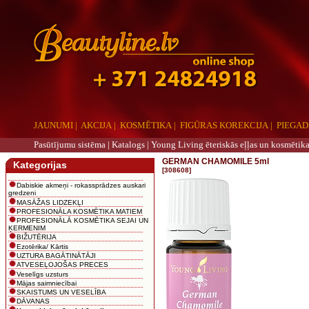
JAUNUMI
|
AKCIJA
|
KOSMĒTIKA
|
FIGŪRAS KOREKCIJA
|
PIEGAD
Pasūtījumu sistēma |
Katalogs
|
Young Living ēteriskās eļļas un kosmētika
GERMAN CHAMOMILE 5ml
Kategorijas
[308608]
Dabiskie akmeņi - rokassprādzes auskari
gredzeni
MASĀŽAS LIDZEKĻI
PROFESIONĀLA KOSMĒTIKA MATIEM
PROFESIONĀLĀ KOSMĒTIKA SEJAI UN
ĶERMENIM
BIŽUTĒRIJA
Ezotērika/ Kārtis
UZTURA BAGĀTINĀTĀJI
ATVESEĻOJOŠAS PRECES
Veselīgs uzsturs
Mājas saimniecībai
SKAISTUMS UN VESELĪBA
DĀVANAS