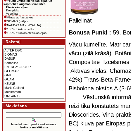
Young Living ēteriskās eļļas un
kosmētika augstas kvalitātes
Ēteriskās eļļas
Komplekti
Veselība
Vilnas adītas zeķes
Palielināt
SOMAS (Itālija)
NAUDAS MAKI (ITĀLIJA)
100% Ekokosmetika
Bonusa Punki :
59. Bon
100% nturālas ēteriskās eļļas
Ražotāji
Vācu kumelīte. Matricar
vācu (zilā krāsā) Botān
Compositae Izcelsmes va
Aktīvās vielas: Chamaz
42%) Trans-Beta-Farnes
Bisbolona oksīds A (3-6
Vēsturiskā informācij
reizi tika konstatēts ma
Meklēšana
Dioscorides. Viņa prakt
BC) kļuva par Eiropas p
Ievadiet vārdu priekš meklēšanas.
Izvērsta meklēšana