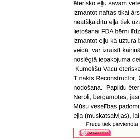
ēterisko eļļu savam ve
izmantot naftas tikai ārst
neatšķaidītu eļļa tiek u
lietošanai FDA bērni l
izmantot eļļu kā uztura 
veidā, var izraisīt kairi
noslēgtā iepakojuma de
Kumelīšu Vācu ēteriskā 
T nakts Reconstructor,
nodošana. Papildu ēteris
Neroli, bergamotes, jas
Mūsu veselības padomi: 
eļļa (muskatsalvijas), l
Prece tiek pievienot