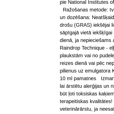
pie National Institutes 
Ražošanas metode: tvai
un dozēšana: Neatšķaidie
drošu (GRAS) iekšējai li
sāpīgajā vietā iekšķīgai 
dienā, ja nepieciešams 
Raindrop Technique - eļ
plaukstām vai no pudeles
reizes dienā vai pēc ne
pilienus uz emulgatora 
10 ml pamatnes Izmantoj
lai ārstētu alerģijas un
būt ļoti toksiskas kaķiem
terapeitiskas kvalitātes!
veterinārārstu, ja neesat