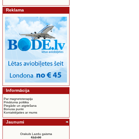
Reklama
Informācija
Par magnetoterapiju
Privātuma politika
Piegāde un atgriešana
Bonusa punki
Kontaktējaties ar mums
Jaunumi
Orakuls Lazdu gaisma
€12.00