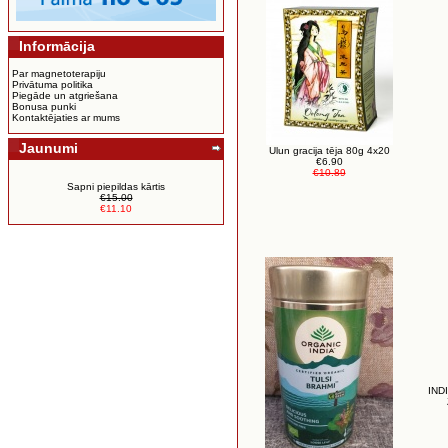
Informācija
Par magnetoterapiju
Privātuma politika
Piegāde un atgriešana
Bonusa punki
Kontaktējaties ar mums
Jaunumi
Ulun gracija tēja 80g 4x20
€6.90
€10.89
Sapni piepildas kārtis
€15.00
€11.10
IND