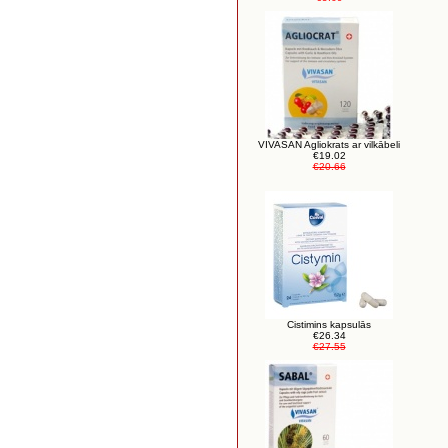
VIVASAN Agliokrats ar vilkābeli
€19.02
€20.66
Cistimins kapsulās
€26.34
€27.55