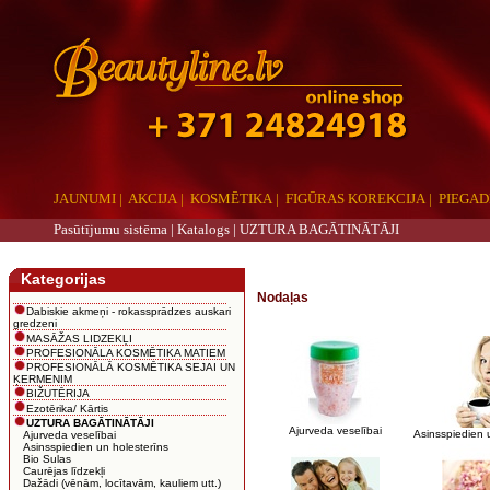
JAUNUMI
|
AKCIJA
|
KOSMĒTIKA
|
FIGŪRAS KOREKCIJA
|
PIEGAD
Pasūtījumu sistēma |
Katalogs
|
UZTURA BAGĀTINĀTĀJI
aaa
Kategorijas
Nodaļas
Dabiskie akmeņi - rokassprādzes auskari
gredzeni
MASĀŽAS LIDZEKĻI
PROFESIONĀLA KOSMĒTIKA MATIEM
PROFESIONĀLĀ KOSMĒTIKA SEJAI UN
ĶERMENIM
BIŽUTĒRIJA
Ezotērika/ Kārtis
UZTURA BAGĀTINĀTĀJI
Ajurveda veselībai
Asinsspiedien 
Ajurveda veselībai
Asinsspiedien un holesterīns
Bio Sulas
Caurējas līdzekļi
Dažādi (vēnām, locītavām, kauliem utt.)