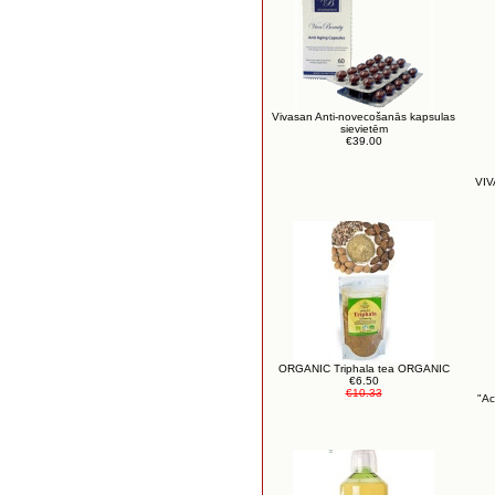
Vivasan Anti-novecošanās kapsulas
sievietēm
€39.00
VIV
ORGANIC Triphala tea ORGANIC
€6.50
€10.33
"Ac