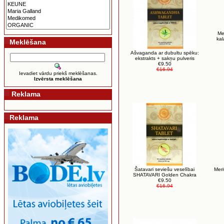
Me
kal
Meklēšana
Ašvaganda ar dubultu spēku:
ekstrakts + sakņu pulveris
€9.50
€16.94
Ievadiet vārdu priekš meklēšanas.
Izvērsta meklēšana
Reklama
Reklama
Šatavari seviešu veselībai
Meri
SHATAVARI Golden Chakra
€9.50
€16.94