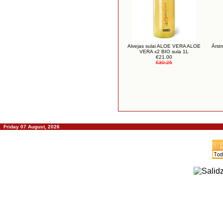
Alvejas sulai ALOE VERA ALOE
Ārst
VERA x2 BIO sula 1L
€21.00
€30.25
Friday 07 August, 2026