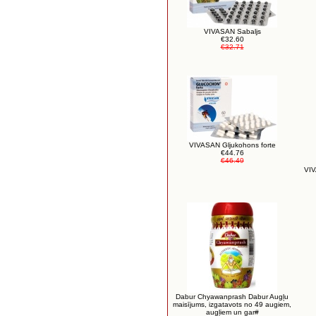
VIVASAN Sabaljs
€32.60
€32.71
VIVASAN Gljukohons forte
€44.76
€46.49
VI
Dabur Chyawanprash Dabur Augļu
maisījums, izgatavots no 49 augiem,
augļiem un gar#