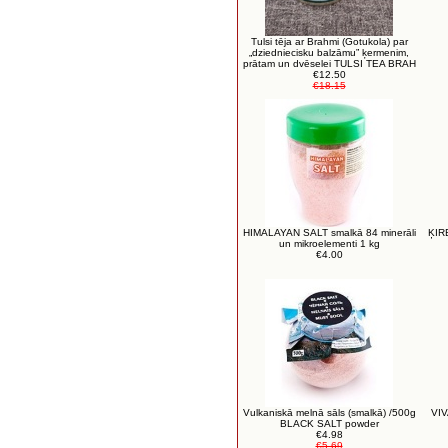
Tulsi tēja ar Brahmi (Gotukola) par
„dziedniecisku balzāmu” ķermenim,
prātam un dvēselei TULSI TEA BRAH
€12.50
€18.15
HIMALAYAN SALT smalkā 84 minerāli
ĶIR
un mikroelementi 1 kg
€4.00
Vulkaniskā melnā sāls (smalkā) /500g
VIV
BLACK SALT powder
€4.98
€5.69