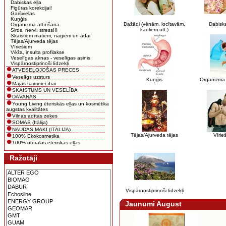
Dabiskas eļļa
Figūras korekcijai!
Garšvielas
Kuņģis
Dažādi (vēnām, locītavām,
Dabiska
Organizma attīrīšana
kauliem utt.)
Sirds, nervi, stress!!!
Skaistiem matiem, nagiem un ādai
Tējas/Ajurveda tējas
Vīriešiem
Vēža, insulta profilakse
Veselīgas aknas - veselīgas asinis
Vispārnostiprinoši līdzekļi
ATVESEĻOJOŠAS PRECES
Veselīgs uzsturs
Kuņģis
Organizma 
Mājas saimniecībai
SKAISTUMS UN VESELĪBA
DĀVANAS
Young Living ēteriskās eļļas un kosmētika
augstas kvalitātes
Vilnas adītas zeķes
SOMAS (Itālija)
NAUDAS MAKI (ITĀLIJA)
Tējas/Ajurveda tējas
Vīrie
100% Ekokosmetika
100% nturālas ēteriskās eļļas
Ražotāji
Vispārnostiprinoši līdzekļi
Jaunumi August