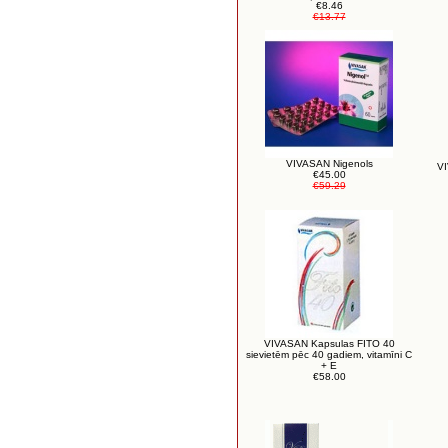
€8.46
€13.77
VIVASAN Nigenols
VI
€45.00
€59.29
VIVASAN Kapsulas FITO 40
sievietēm pēc 40 gadiem, vitamīni C
+ E
€58.00