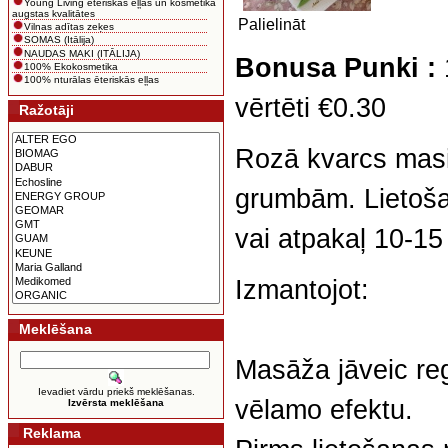
Young Living ēteriskās eļļas un kosmētika
augstas kvalitātes
Palielināt
Vilnas adītas zeķes
SOMAS (Itālija)
NAUDAS MAKI (ITĀLIJA)
Bonusa Punki :
100% Ekokosmetika
100% nturālas ēteriskās eļļas
vērtēti €0.30
Ražotāji
Rozā kvarcs masie
grumbām. Lietošana
vai atpakaļ 10-15
Izmantojot:
Meklēšana
Masāža jāveic regu
Ievadiet vārdu priekš meklēšanas.
vēlamo efektu.
Izvērsta meklēšana
Reklama