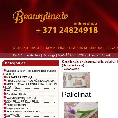
JAUNUMI
|
AKCIJA
|
KOSMĒTIKA
|
FIGŪRAS KOREKCIJA
|
PIEGAD
Pasūtījumu sistēma |
Katalogs
|
MASĀŽAS LIDZEKĻI
|
roza1+1davk
Karaliskais skaistuma rullis sejai u
Kategorijas
(dāvanu kastē)
[roza1+1davk]
Dabiskie akmeņi - rokassprādzes auskari
gredzeni
MASĀŽAS LIDZEKĻI
PROFESIONĀLA KOSMĒTIKA MATIEM
PROFESIONĀLĀ KOSMĒTIKA SEJAI UN
ĶERMENIM
BIŽUTĒRIJA
Palielināt
Ezotērika/ Kārtis
UZTURA BAGĀTINĀTĀJI
ATVESEĻOJOŠAS PRECES
Veselīgs uzsturs
Mājas saimniecībai
SKAISTUMS UN VESELĪBA
DĀVANAS