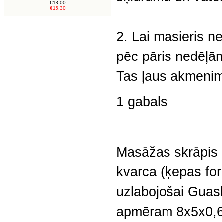
€18.00
€15.30
2. Lai masieris n
pēc pāris nedēļām 
Tas ļaus akmenim 
1 gabals
Masāžas skrāpis 
kvarca (ķepas for
uzlabojošai Guas
apmēram 8x5x0,