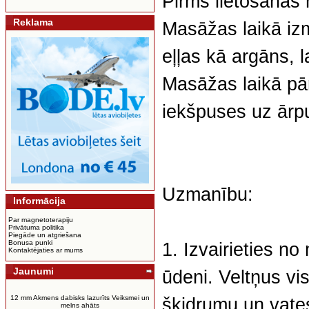
Pirms lietošanas 
Reklama
Masāžas laikā iz
eļļas kā argāns, 
Masāžas laikā pār
iekšpuses uz ārpu
Uzmanību:
Informācija
Par magnetoterapiju
Privātuma politika
Piegāde un atgriešana
Bonusa punki
1. Izvairieties no
Kontaktējaties ar mums
Jaunumi
ūdeni. Veltņus vis
12 mm Akmens dabisks lazurīts Veiksmei un
šķidrumu un vate
melns ahāts