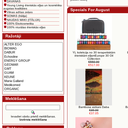
DĀVANAS
Young Living ēteriskās eļļas un kosmētika
augstas kvalitātes
Specials For August
Vilnas adītas zeķes
SOMAS (Itālija)
NAUDAS MAKI (ITĀLIJA)
100% Ekokosmetika
100% nturālas ēteriskās eļļas
Ražotāji
YL kolekcija no 30 terapeitiskām
ēteriskām eļļamEurope 30 Oil
Collection
€550.00
€517.00
Meklēšana
Bambusa aizkars Daba
B
€39.00
€37.05
Ievadiet vārdu priekš meklēšanas.
Izvērsta meklēšana