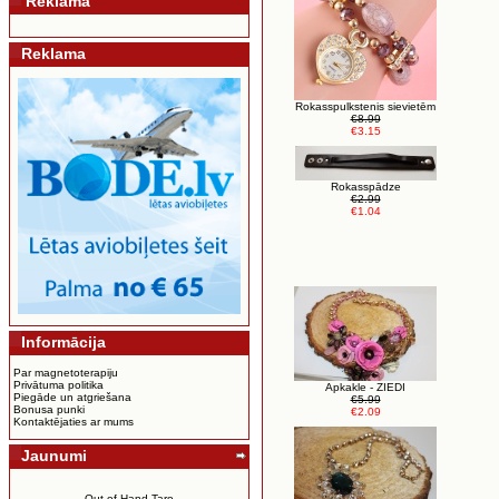
Reklama
Reklama
Rokasspulkstenis sievietēm
€8.99
€3.15
Rokasspādze
€2.99
€1.04
Informācija
Par magnetoterapiju
Privātuma politika
Apkakle - ZIEDI
Piegāde un atgriešana
€5.99
Bonusa punki
€2.09
Kontaktējaties ar mums
Jaunumi
Out of Hand Taro