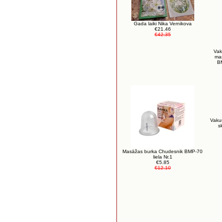
Gada laiki Nika Vernikova
€21.46
€42.35
Vak
ma
BM
Vaku
s
Masāžas burka Chudesnik BMP-70
liela Nr.1
€5.85
€12.10