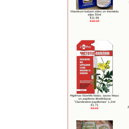
Vitaoleum balzam zāles un ēteriskās
eļļas 50ml
€11.99
€18.15
Higiēnas līdzeklis kārpu, sausu klepu
un papilomu likvidēšanai
"Clandestine-papillomas" 1,2ml
€1.71
Z
€3.03