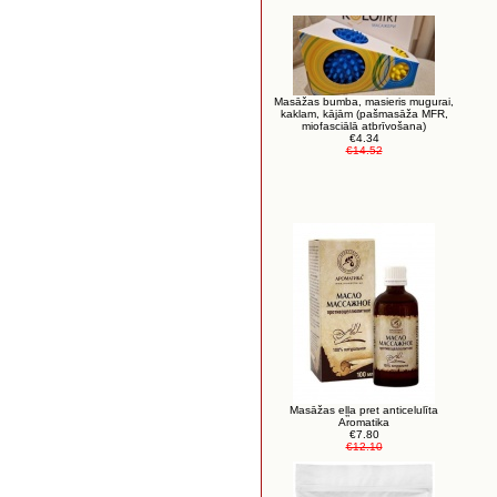
Masāžas bumba, masieris mugurai,
kaklam, kājām (pašmasāža MFR,
miofasciālā atbrīvošana)
€4.34
€14.52
Masāžas eļļa pret anticelulīta
Aromatika
€7.80
€12.10