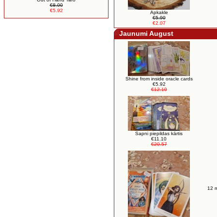
€8.00
€5.92
Apkakle
€5.90
€2.07
Jaunumi August
Shine from inside oracle cards
€5.92
€12.10
Sapni piepildas kārtis
€11.10
€20.57
12 