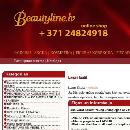
JAUNUMI
|
AKCIJA
|
KOSMĒTIKA
|
FIGŪRAS KOREKCIJA
|
PIEGAD
Pasūtījumu sistēma |
Katalogs
aaa
Kategorijas
Laipni lūgti!
Dabiskie akmeņi - rokassprādzes auskari
gredzeni
viesis
Laipni lūdzam
MASĀŽAS LIDZEKĻI
Ja Jūs esiet mūsu pastāvīgais klients,
ievad
PROFESIONĀLA KOSMĒTIKA MATIEM
vēlaties iepirkties, tad Jums niepieciešams
PROFESIONĀLĀ KOSMĒTIKA SEJAI UN
ĶERMENIM
Ziņas un Informācija
BIŽUTĒRIJA
Ezotērika/ Kārtis
Jūs varat pasūtīt Young Living eļļas ar 24
UZTURA BAGĀTINĀTĀJI
ATVESEĻOJOŠAS PRECES
-Atlaide 24% no mazumtirdzniecības cen
Veselīgs uzsturs
-Atlaide piegādei uz LATVIJU
Mājas saimniecībai
-Piekļuve akcijām un dāvanām - iespēja
SKAISTUMS UN VESELĪBA
[Lasiet tālāk]