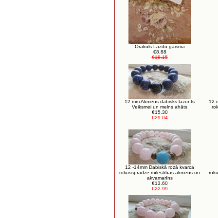
Orakuls Lazdu gaisma
€8.88
€18.15
12 mm Akmens dabisks lazurīts
12 
Veiksmei un melns ahāts
ro
€15.30
€29.04
12 -14mm Dabiskā rozā kvarca
rokussprādze mīlestības akmens un
rok
akvamarīns
€13.60
€22.99