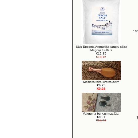
100
Sāls Epsoma Aromatika (anglu sāls)
Magnija Sulfats
€12.85
€18.15
Masieris rozā kvarcs acīm
€6.75
€9.68
Vakuuma burkas masāžai
€8.91
€14.52