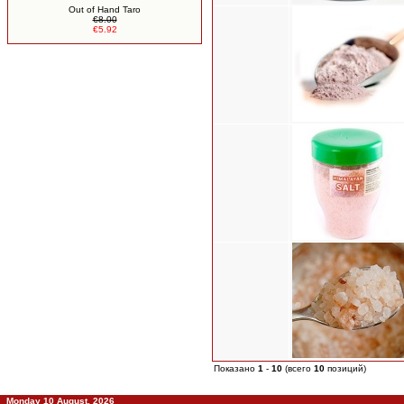
Out of Hand Taro
€8.00
€5.92
Показано
1
-
10
(всего
10
позиций)
Monday 10 August, 2026