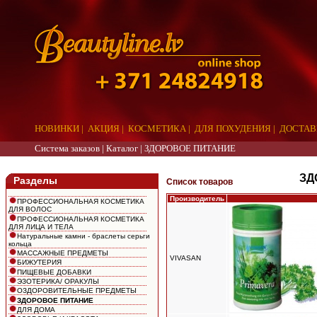
НОВИНКИ
|
АКЦИЯ
|
КОСМЕТИКА
|
ДЛЯ ПОХУДЕНИЯ
|
ДОСТАВ
Система заказов |
Каталог
|
ЗДОРОВОЕ ПИТАНИЕ
aaa
ЗД
Разделы
Список товаров
Производитель
ПРОФЕССИОНАЛЬНАЯ КОСМЕТИКА
ДЛЯ ВОЛОС
ПРОФЕССИОНАЛЬНАЯ КОСМЕТИКА
ДЛЯ ЛИЦА И ТЕЛА
Натуральные камни - браслеты серьги
кольца
МАССАЖНЫЕ ПРЕДМЕТЫ
VIVASAN
БИЖУТЕРИЯ
ПИЩЕВЫЕ ДОБАВКИ
ЭЗОТЕРИКА/ ОРАКУЛЫ
ОЗДОРОВИТЕЛЬНЫЕ ПРЕДМЕТЫ
ЗДОРОВОЕ ПИТАНИЕ
ДЛЯ ДОМА