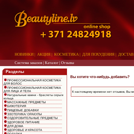
НОВИНКИ
|
АКЦИЯ
|
КОСМЕТИКА
|
ДЛЯ ПОХУДЕНИЯ
|
ДОСТАВ
Система заказов |
Каталог
|
Отзывы
Разделы
Вы хотите что-нибудь добавить?
ПРОФЕССИОНАЛЬНАЯ КОСМЕТИКА
ДЛЯ ВОЛОС
ПРОФЕССИОНАЛЬНАЯ КОСМЕТИКА
ДЛЯ ЛИЦА И ТЕЛА
К настоящему времени нет отзывов, Вы м
Натуральные камни - браслеты серьги
кольца
МАССАЖНЫЕ ПРЕДМЕТЫ
БИЖУТЕРИЯ
ПИЩЕВЫЕ ДОБАВКИ
ЭЗОТЕРИКА/ ОРАКУЛЫ
ОЗДОРОВИТЕЛЬНЫЕ ПРЕДМЕТЫ
ЗДОРОВОЕ ПИТАНИЕ
ДЛЯ ДОМА
ЗДОРОВЬЕ И КРАСОТА
ПОДАРКИ