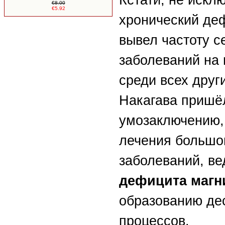
Кстати, не искл
€8.00
€5.92
хронический де
вывел частоту с
заболеваний на 
среди всех друг
Накагава пришё
умозаключению,
лечения большо
заболеваний, ве
дефицита магн
образованию дес
процессов.