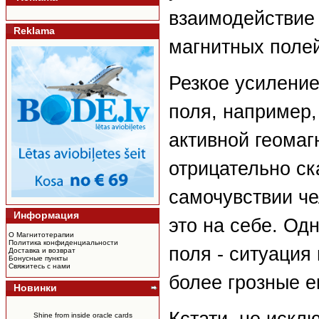
взаимодействие 
Reklama
магнитных полей
Резкое усиление
поля, например,
активной геомаг
отрицательно ск
самочувствии ч
Информация
это на себе. Од
О Магнитотерапии
Политика конфиденциальности
поля - ситуация
Доставка и возврат
Бонусные пункты
Свяжитесь с нами
более грозные е
Новинки
Shine from inside oracle cards