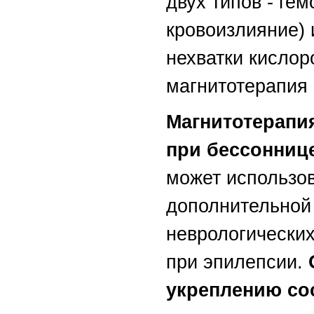
двух типов - ге
кровоизлияние) 
нехватки кислор
магнитотерапия
Магнитотерапи
при бессоннице
может использов
дополнительной
неврологически
при эпилепсии.
укреплению со