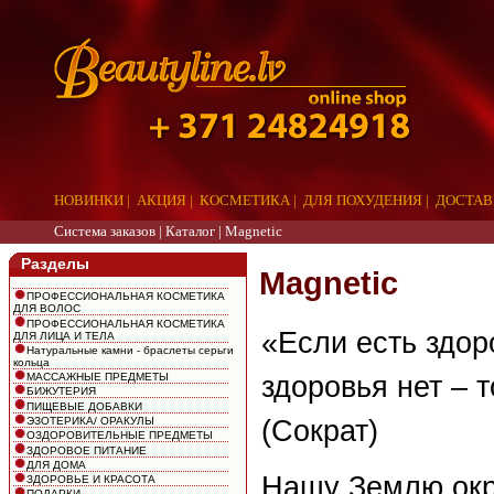
НОВИНКИ
|
АКЦИЯ
|
КОСМЕТИКА
|
ДЛЯ ПОХУДЕНИЯ
|
ДОСТАВ
Система заказов |
Каталог
|
Magnetic
Разделы
Magnetic
ПРОФЕССИОНАЛЬНАЯ КОСМЕТИКА
ДЛЯ ВОЛОС
ПРОФЕССИОНАЛЬНАЯ КОСМЕТИКА
«Если есть здор
ДЛЯ ЛИЦА И ТЕЛА
Натуральные камни - браслеты серьги
кольца
здоровья нет – т
МАССАЖНЫЕ ПРЕДМЕТЫ
БИЖУТЕРИЯ
ПИЩЕВЫЕ ДОБАВКИ
ЭЗОТЕРИКА/ ОРАКУЛЫ
(Сократ)
ОЗДОРОВИТЕЛЬНЫЕ ПРЕДМЕТЫ
ЗДОРОВОЕ ПИТАНИЕ
ДЛЯ ДОМА
Нашу Землю окр
ЗДОРОВЬЕ И КРАСОТА
ПОДАРКИ