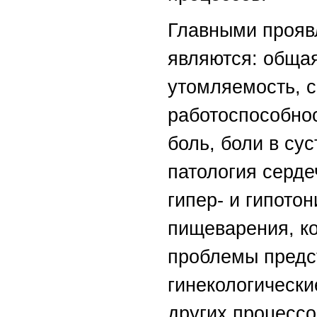
Главными прояв
являются: обща
утомляемость, 
работоспособнос
боль, боли в сус
патология серде
гипер- и гипото
пищеварения, к
проблемы предс
гинекологически
других процессо