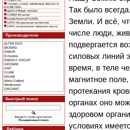
YOUNG LIVING ЭФИРНЫЕ МАСЛА И
КОСМЕТИКА
Так было всегда
ШЕРСТЯНЫЕ НОСКИ
СУМКИ (Италия)
КОШЕЛЬКИ (ИТАЛИЯ)
Земли. И всё, ч
100% Натуральная косметика
100% натуральные эфирные масла
числе люди, жив
Производители
подвергается в
силовых линий э
время, в теле ч
магнитное поле
протекания кров
Быстрый поиск
органах оно мож
здоровом орган
Введите слово для поиска.
Расширенный поиск
условиях имеетс
Reklama