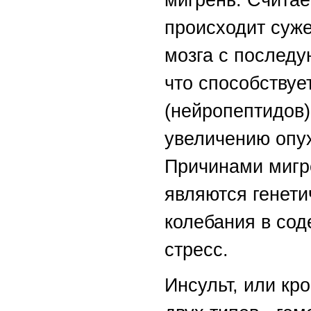
мигрень. Считае
происходит суже
мозга с послед
что способству
(нейропептидов)
увеличению опу
Причинами мигре
являются генети
колебания в сод
стресс.
Инсульт, или кр