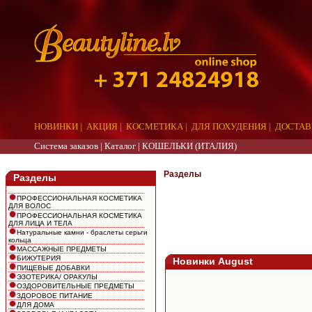
НОВИНКИ
|
АКЦИЯ
|
КОСМЕТИКА
|
ДЛЯ ПОХУДЕНИЯ
|
ДОСТАВ
Система заказов |
Каталог
|
КОШЕЛЬКИ (ИТАЛИЯ)
aaa
Разделы
Разделы
ПРОФЕССИОНАЛЬНАЯ КОСМЕТИКА
ДЛЯ ВОЛОС
ПРОФЕССИОНАЛЬНАЯ КОСМЕТИКА
ДЛЯ ЛИЦА И ТЕЛА
Натуральные камни - браслеты серьги
кольца
МАССАЖНЫЕ ПРЕДМЕТЫ
БИЖУТЕРИЯ
Новинки August
ПИЩЕВЫЕ ДОБАВКИ
ЭЗОТЕРИКА/ ОРАКУЛЫ
ОЗДОРОВИТЕЛЬНЫЕ ПРЕДМЕТЫ
ЗДОРОВОЕ ПИТАНИЕ
ДЛЯ ДОМА