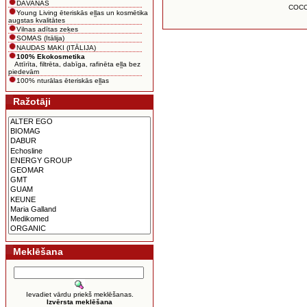
DĀVANAS
COCON
Young Living ēteriskās eļļas un kosmētika
augstas kvalitātes
Vilnas adītas zeķes
SOMAS (Itālija)
NAUDAS MAKI (ITĀLIJA)
100% Ekokosmetika
Attīrīta, filtrēta, dabīga, rafinēta eļļa bez
piedevām
100% nturālas ēteriskās eļļas
Ražotāji
Meklēšana
Ievadiet vārdu priekš meklēšanas.
Izvērsta meklēšana