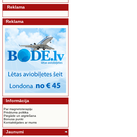
Reklama
Reklama
Informācija
Par magnetoterapiju
Privātuma politika
Piegāde un atgriešana
Bonusa punki
Kontaktējaties ar mums
Jaunumi