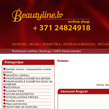
JAUNUMI
|
AKCIJA
|
KOSMĒTIKA
|
FIGŪRAS KOREKCIJA
|
PIEGAD
Pasūtījumu sistēma |
Katalogs
|
100% Ekokosmetika
aaa
Nodaļas
Kategorijas
Dabiskie akmeņi - rokassprādzes auskari
gredzeni
MASĀŽAS LIDZEKĻI
PROFESIONĀLA KOSMĒTIKA MATIEM
PROFESIONĀLĀ KOSMĒTIKA SEJAI UN
ĶERMENIM
Attīrīta, fi
BIŽUTĒRIJA
Jaunumi August
Ezotērika/ Kārtis
UZTURA BAGĀTINĀTĀJI
ATVESEĻOJOŠAS PRECES
Veselīgs uzsturs
Mājas saimniecībai
SKAISTUMS UN VESELĪBA