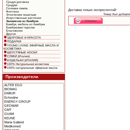
Сундук для вина
Сундуки
Солевая лампа
Доставка только экспреспочтой!
Фонтаны
Товар был добавле
Этнические кошельки
Искусственные растения
Занавески из бамбука
Бамбук, мебель из бамбука
Бамбуковая тарелка
Благовоние
Другое
ЗДОРОВЬЕ И КРАСОТА
ПОДАРКИ
YOUNG LIVING ЭФИРНЫЕ МАСЛА И
КОСМЕТИКА
ШЕРСТЯНЫЕ НОСКИ
СУМКИ (Италия)
КОШЕЛЬКИ (ИТАЛИЯ)
100% Натуральная косметика
100% натуральные эфирные масла
Производители