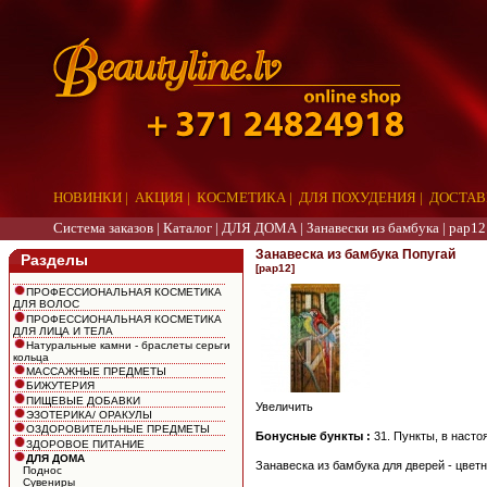
НОВИНКИ
|
АКЦИЯ
|
КОСМЕТИКА
|
ДЛЯ ПОХУДЕНИЯ
|
ДОСТАВ
Система заказов |
Каталог
|
ДЛЯ ДОМА
|
Занавески из бамбука
|
pap12
Занавеска из бамбука Попугай
Разделы
[pap12]
ПРОФЕССИОНАЛЬНАЯ КОСМЕТИКА
ДЛЯ ВОЛОС
ПРОФЕССИОНАЛЬНАЯ КОСМЕТИКА
ДЛЯ ЛИЦА И ТЕЛА
Натуральные камни - браслеты серьги
кольца
МАССАЖНЫЕ ПРЕДМЕТЫ
БИЖУТЕРИЯ
ПИЩЕВЫЕ ДОБАВКИ
Увеличить
ЭЗОТЕРИКА/ ОРАКУЛЫ
ОЗДОРОВИТЕЛЬНЫЕ ПРЕДМЕТЫ
Бонусные бункты :
31. Пункты, в наст
ЗДОРОВОЕ ПИТАНИЕ
ДЛЯ ДОМА
Занавеска из бамбука для дверей - цветн
Поднос
Сувениры