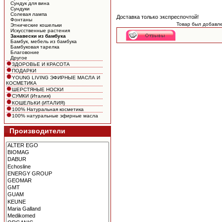
Сундук для вина
Сундуки
Солевая лампа
Доставка только экспреспочтой!
Фонтаны
Товар был добавле
Этнические кошельки
Искусственные растения
Занавески из бамбука
Бамбук, мебель из бамбука
Бамбуковая тарелка
Благовоние
Другое
ЗДОРОВЬЕ И КРАСОТА
ПОДАРКИ
YOUNG LIVING ЭФИРНЫЕ МАСЛА И
КОСМЕТИКА
ШЕРСТЯНЫЕ НОСКИ
СУМКИ (Италия)
КОШЕЛЬКИ (ИТАЛИЯ)
100% Натуральная косметика
100% натуральные эфирные масла
Производители