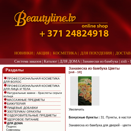
НОВИНКИ
|
АКЦИЯ
|
КОСМЕТИКА
|
ДЛЯ ПОХУДЕНИЯ
|
ДОСТАВ
Система заказов |
Каталог
|
ДЛЯ ДОМА
|
Занавески из бамбука
|
zidi - 
Занавеска из бамбука Цветы
Разделы
[zidi - 10]
ПРОФЕССИОНАЛЬНАЯ КОСМЕТИКА
ДЛЯ ВОЛОС
ПРОФЕССИОНАЛЬНАЯ КОСМЕТИКА
ДЛЯ ЛИЦА И ТЕЛА
Натуральные камни - браслеты серьги
кольца
МАССАЖНЫЕ ПРЕДМЕТЫ
БИЖУТЕРИЯ
ПИЩЕВЫЕ ДОБАВКИ
Увеличить
ЭЗОТЕРИКА/ ОРАКУЛЫ
ОЗДОРОВИТЕЛЬНЫЕ ПРЕДМЕТЫ
Бонусные бункты :
31. Пункты, в наст
ЗДОРОВОЕ ПИТАНИЕ
ДЛЯ ДОМА
Занавеска из бамбука для дверей - цветн
Поднос
Сувениры