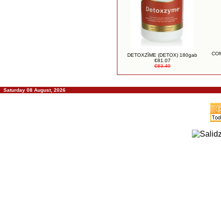
COM
DETOXZĪME (DETOX) 180gab
€81.07
€83.49
Saturday 08 August, 2026