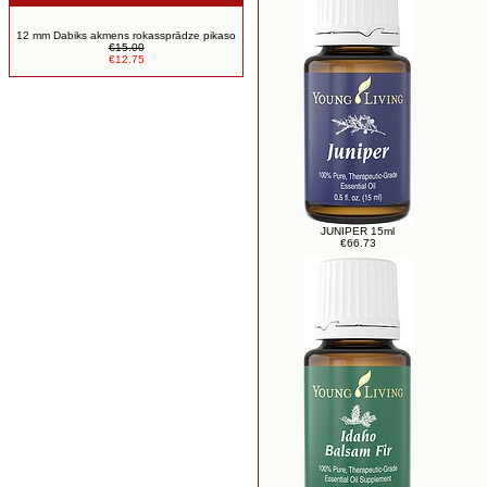
12 mm Dabiks akmens rokassprādze pikaso
€15.00
€12.75
JUNIPER 15ml
€66.73