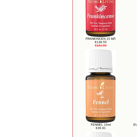
FRANKINCEN 15 МЛ
€138.55
€181.50
FENNEL 15ml
E
€36.91