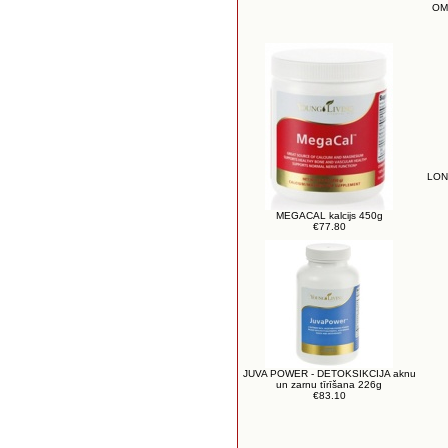
OM
LON
MEGACAL kalcijs 450g
€77.80
JUVA POWER - DETOKSIKCIJA aknu
un zarnu tīrīšana 226g
€83.10