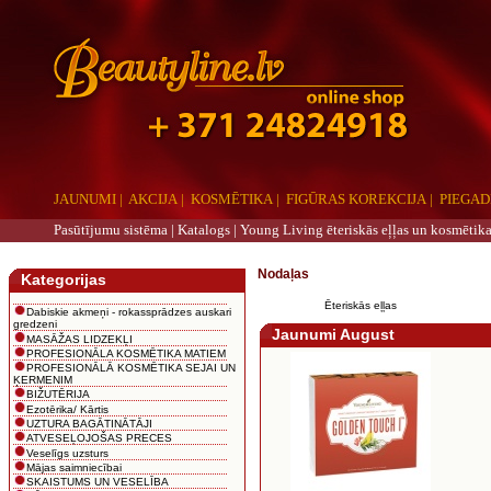
JAUNUMI
|
AKCIJA
|
KOSMĒTIKA
|
FIGŪRAS KOREKCIJA
|
PIEGAD
Pasūtījumu sistēma |
Katalogs
|
Young Living ēteriskās eļļas un kosmētika
aaa
Nodaļas
Kategorijas
Ēteriskās eļļas
Dabiskie akmeņi - rokassprādzes auskari
gredzeni
Jaunumi August
MASĀŽAS LIDZEKĻI
PROFESIONĀLA KOSMĒTIKA MATIEM
PROFESIONĀLĀ KOSMĒTIKA SEJAI UN
ĶERMENIM
BIŽUTĒRIJA
Ezotērika/ Kārtis
UZTURA BAGĀTINĀTĀJI
ATVESEĻOJOŠAS PRECES
Veselīgs uzsturs
Mājas saimniecībai
SKAISTUMS UN VESELĪBA