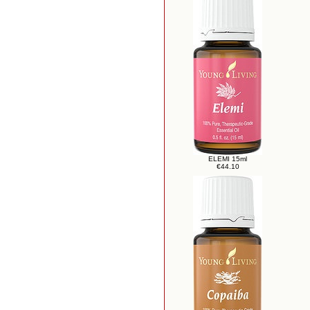
ELEMI 15ml
€44.10