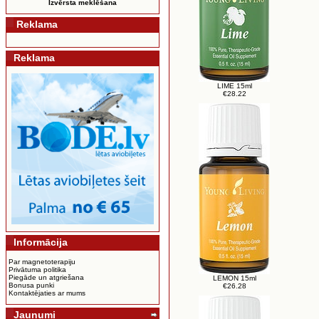
Izvērsta meklēšana
Reklama
Reklama
LIME 15ml
€28.22
Informācija
Par magnetoterapiju
Privātuma politika
Piegāde un atgriešana
LEMON 15ml
Bonusa punki
€26.28
Kontaktējaties ar mums
Jaunumi