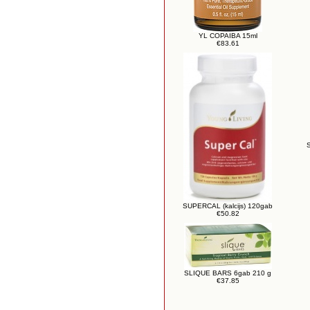
YL COPAIBA 15ml
€83.61
SUPERCAL (kalcijs) 120gab
€50.82
SLIQUE BARS 6gab 210 g
€37.85