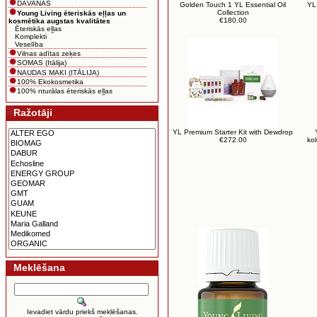
DĀVANAS
Golden Touch 1 YL Essential Oil
YL
Collection
Young Living ēteriskās eļļas un
€180.00
kosmētika augstas kvalitātes
Ēteriskās eļļas
Komplekti
Veselība
Vilnas adītas zeķes
SOMAS (Itālija)
NAUDAS MAKI (ITĀLIJA)
100% Ekokosmetika
100% nturālas ēteriskās eļļas
Ražotāji
YL Premium Starter Kit with Dewdrop
€272.00
kol
Meklēšana
Ievadiet vārdu priekš meklēšanas.