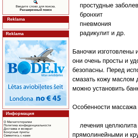
простудные заболев
Введите слово для поиска.
Расширенный поиск
бронхит
Reklama
пневмония
радикулит и др.
Reklama
Баночки изготовлены 
они очень просты и у
безопасны. Перед исп
смазать кожу маслом 
можно установить банк
Особенности массажа з
Информация
О Магнитотерапии
лечения целлюлита 
Политика конфиденциальности
Доставка и возврат
Бонусные пункты
прямолинейными и кру
Свяжитесь с нами