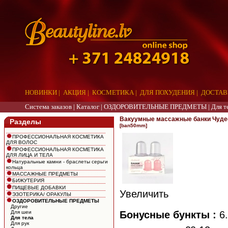
НОВИНКИ
|
АКЦИЯ
|
КОСМЕТИКА
|
ДЛЯ ПОХУДЕНИЯ
|
ДОСТАВ
Система заказов |
Каталог
|
ОЗДОРОВИТЕЛЬНЫЕ ПРЕДМЕТЫ
|
Для т
Вакуумные массажные банки Чудес
Разделы
[ban50mm]
ПРОФЕССИОНАЛЬНАЯ КОСМЕТИКА
ДЛЯ ВОЛОС
ПРОФЕССИОНАЛЬНАЯ КОСМЕТИКА
ДЛЯ ЛИЦА И ТЕЛА
Натуральные камни - браслеты серьги
кольца
МАССАЖНЫЕ ПРЕДМЕТЫ
БИЖУТЕРИЯ
ПИЩЕВЫЕ ДОБАВКИ
Увеличить
ЭЗОТЕРИКА/ ОРАКУЛЫ
ОЗДОРОВИТЕЛЬНЫЕ ПРЕДМЕТЫ
Другие
Бонусные бункты :
6.
Для шеи
Для тела
Для рук