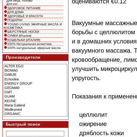
оцениваются €0.12
Для лица, головы
Для ног
ЗДОРОВОЕ ПИТАНИЕ
ДЛЯ ДОМА
ЗДОРОВЬЕ И КРАСОТА
ПОДАРКИ
Вакуумные массажные
YOUNG LIVING ЭФИРНЫЕ МАСЛА И
КОСМЕТИКА
борьбы с целлюлитом 
ШЕРСТЯНЫЕ НОСКИ
СУМКИ (Италия)
и в домашних условия
КОШЕЛЬКИ (ИТАЛИЯ)
100% Натуральная косметика
100% натуральные эфирные масла
вакуумного массажа. 
Производители
кровообращение, лимф
улучшить микроциркул
упругость.
Показания к применен
целлюлит
ожирение
Быстрый поиск
дряблость кожи