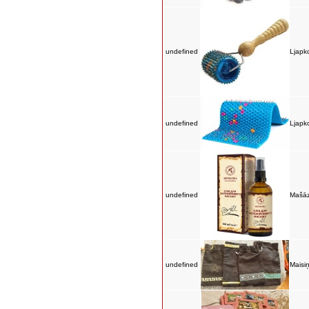
undefined
Ljapko
undefined
Ljapk
undefined
Mašāz
undefined
Maisiņ