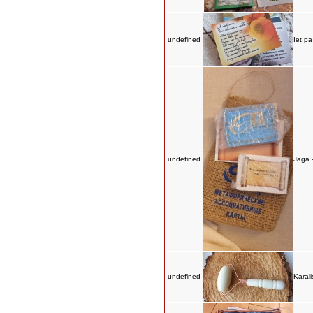
undefined
Iet pa
undefined
Jaga -
undefined
Karali