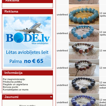
Reklama
Reklama
12 mm
undefined
-spēk
12 mm
undefined
-spēk
undefined
12 mm
undefined
12 mm
Informācija
Par magnetoterapiju
Privātuma politika
12 mm
Piegāde un atgriešana
undefined
melns
Bonusa punki
veiks
Kontaktējaties ar mums
Jaunumi
12 mm
undefined
(balts
skaud
Pūces gudrība