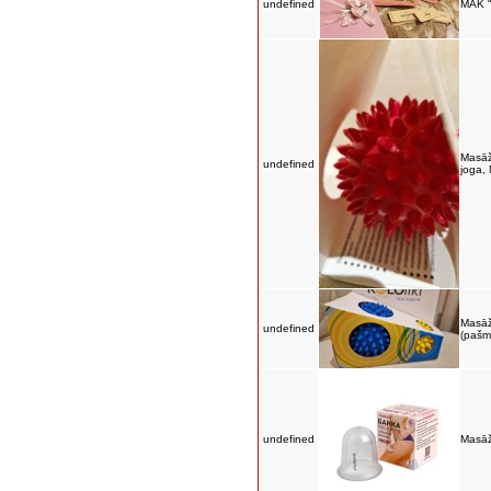
undefined
MAK "
Masāž
undefined
joga,
Masāž
undefined
(pašm
undefined
Masāž