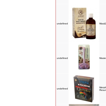
undefined
Masāža
undefined
Masier
Metafo
undefined
Resurs