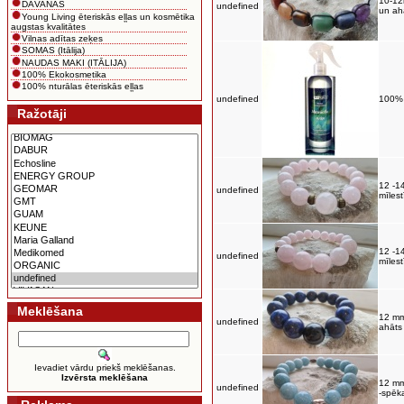
10-12
DĀVANAS
undefined
un ah
Young Living ēteriskās eļļas un kosmētika
augstas kvalitātes
Vilnas adītas zeķes
SOMAS (Itālija)
NAUDAS MAKI (ITĀLIJA)
100% Ekokosmetika
100% nturālas ēteriskās eļļas
undefined
100% 
Ražotāji
12 -1
undefined
mīles
12 -1
undefined
mīles
Meklēšana
12 mm
undefined
ahāts
Ievadiet vārdu priekš meklēšanas.
Izvērsta meklēšana
12 mm
undefined
-spēk