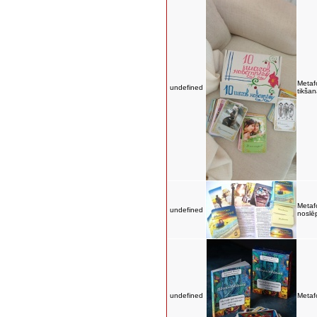
Metafo
undefined
tikšan
Metafo
undefined
noslē
undefined
Metafo