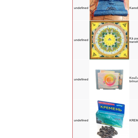
undefined
Karod
Kā pa
undefined
transf
Kouču
undefined
brīnu
undefined
KREM