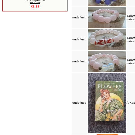
€12.00
€8.88
14mm 
undefined
mīles
14mm 
undefined
mīles
14mm 
undefined
mīles
undefined
A.Kast