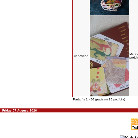
Metafo
undefined
projek
Parādīts
1
-
50
(pavisam
85
pozīcija)
Friday 07 August, 2026