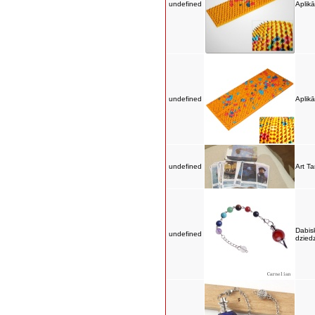
undefined
Aplik
undefined
Aplik
undefined
Art Ta
Dabis
undefined
dzied