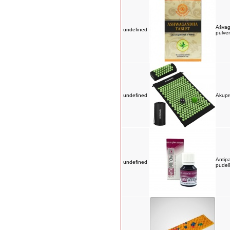
Ašvag
undefined
pulver
undefined
Akupr
Antip
undefined
pudelī