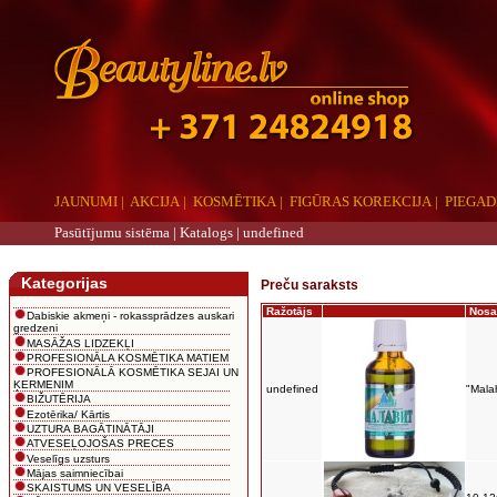
JAUNUMI
|
AKCIJA
|
KOSMĒTIKA
|
FIGŪRAS KOREKCIJA
|
PIEGAD
Pasūtījumu sistēma |
Katalogs
|
undefined
aaa
Kategorijas
Preču saraksts
Ražotājs
Nos
Dabiskie akmeņi - rokassprādzes auskari
gredzeni
MASĀŽAS LIDZEKĻI
PROFESIONĀLA KOSMĒTIKA MATIEM
PROFESIONĀLĀ KOSMĒTIKA SEJAI UN
ĶERMENIM
undefined
"Malah
BIŽUTĒRIJA
Ezotērika/ Kārtis
UZTURA BAGĀTINĀTĀJI
ATVESEĻOJOŠAS PRECES
Veselīgs uzsturs
Mājas saimniecībai
SKAISTUMS UN VESELĪBA