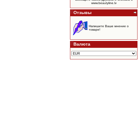
www.beautyline.lv
Отзывы
Напишите Ваше мнение о
товаре!
Валюта