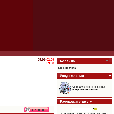
€5.99
€2.09
Корзина
€9.68
Корзина пуста
Уведомления
Сообщите мне о новинках
и
Украшение Цветок
Расскажите другу
Сообщите своим друзьям и близким о