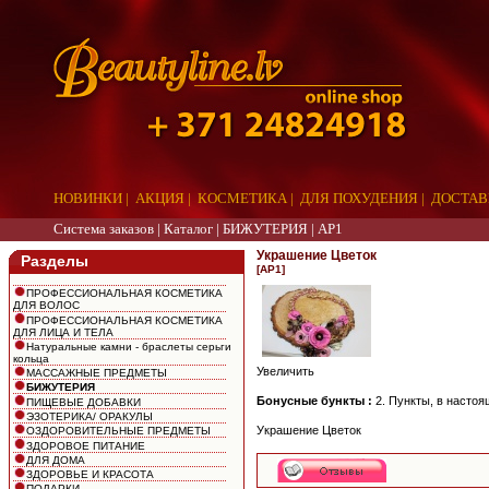
НОВИНКИ
|
АКЦИЯ
|
КОСМЕТИКА
|
ДЛЯ ПОХУДЕНИЯ
|
ДОСТАВ
Система заказов |
Каталог
|
БИЖУТЕРИЯ
|
AP1
Украшение Цветок
Разделы
[AP1]
ПРОФЕССИОНАЛЬНАЯ КОСМЕТИКА
ДЛЯ ВОЛОС
ПРОФЕССИОНАЛЬНАЯ КОСМЕТИКА
ДЛЯ ЛИЦА И ТЕЛА
Натуральные камни - браслеты серьги
кольца
Увеличить
МАССАЖНЫЕ ПРЕДМЕТЫ
БИЖУТЕРИЯ
Бонусные бункты :
2. Пункты, в настоя
ПИЩЕВЫЕ ДОБАВКИ
ЭЗОТЕРИКА/ ОРАКУЛЫ
Украшение Цветок
ОЗДОРОВИТЕЛЬНЫЕ ПРЕДМЕТЫ
ЗДОРОВОЕ ПИТАНИЕ
ДЛЯ ДОМА
ЗДОРОВЬЕ И КРАСОТА
ПОДАРКИ