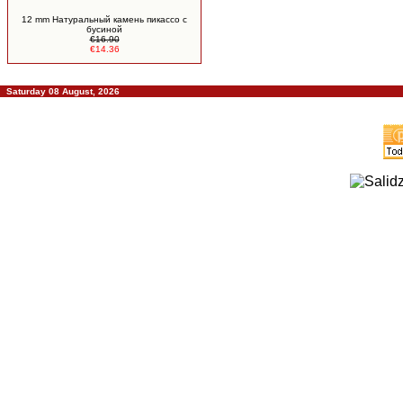
12 mm Натуральный камень пикассо c
бусиной
€16.90
€14.36
Saturday 08 August, 2026