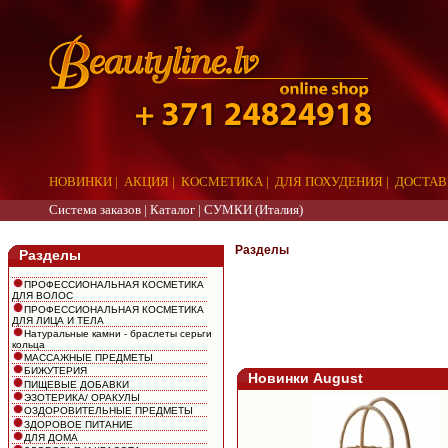
НОВИНКИ
|
АКЦИЯ
|
КОСМЕТИКА
|
ДЛЯ ПОХУДЕНИЯ
|
ДОСТАВ
Система заказов |
Каталог
|
СУМКИ (Италия)
aaa
Разделы
Разделы
ПРОФЕССИОНАЛЬНАЯ КОСМЕТИКА
ДЛЯ ВОЛОС
ПРОФЕССИОНАЛЬНАЯ КОСМЕТИКА
ДЛЯ ЛИЦА И ТЕЛА
Натуральные камни - браслеты серьги
кольца
МАССАЖНЫЕ ПРЕДМЕТЫ
БИЖУТЕРИЯ
Новинки August
ПИЩЕВЫЕ ДОБАВКИ
ЭЗОТЕРИКА/ ОРАКУЛЫ
ОЗДОРОВИТЕЛЬНЫЕ ПРЕДМЕТЫ
ЗДОРОВОЕ ПИТАНИЕ
ДЛЯ ДОМА