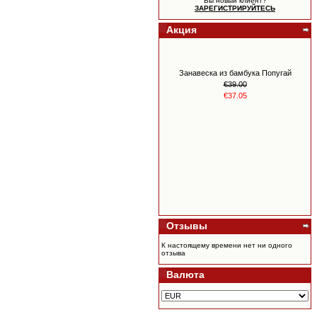
Вы новый клиент?
ЗАРЕГИСТРИРУЙТЕСЬ
Акция
Занавеска из бамбука Попугай
€39.00
€37.05
Отзывы
YL коллекция 30 терапевтических
масел Europe 30 Oil Collection
К настоящему времени нет ни одного
€550.00
отзыва
€517.00
Валюта