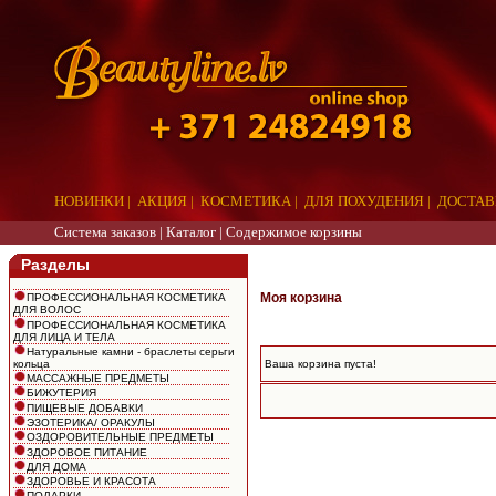
НОВИНКИ
|
АКЦИЯ
|
КОСМЕТИКА
|
ДЛЯ ПОХУДЕНИЯ
|
ДОСТАВ
Система заказов |
Каталог
|
Содержимое корзины
Разделы
Моя корзина
ПРОФЕССИОНАЛЬНАЯ КОСМЕТИКА
ДЛЯ ВОЛОС
ПРОФЕССИОНАЛЬНАЯ КОСМЕТИКА
ДЛЯ ЛИЦА И ТЕЛА
Натуральные камни - браслеты серьги
кольца
Ваша корзина пуста!
МАССАЖНЫЕ ПРЕДМЕТЫ
БИЖУТЕРИЯ
ПИЩЕВЫЕ ДОБАВКИ
ЭЗОТЕРИКА/ ОРАКУЛЫ
ОЗДОРОВИТЕЛЬНЫЕ ПРЕДМЕТЫ
ЗДОРОВОЕ ПИТАНИЕ
ДЛЯ ДОМА
ЗДОРОВЬЕ И КРАСОТА
ПОДАРКИ