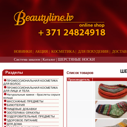
НОВИНКИ
|
АКЦИЯ
|
КОСМЕТИКА
|
ДЛЯ ПОХУДЕНИЯ
|
ДОСТАВ
Система заказов |
Каталог
|
ШЕРСТЯНЫЕ НОСКИ
aaa
ШЕ
Разделы
Список товаров
Производитель
ПРОФЕССИОНАЛЬНАЯ КОСМЕТИКА
ДЛЯ ВОЛОС
ПРОФЕССИОНАЛЬНАЯ КОСМЕТИКА
ДЛЯ ЛИЦА И ТЕЛА
Натуральные камни - браслеты серьги
кольца
МАССАЖНЫЕ ПРЕДМЕТЫ
БИЖУТЕРИЯ
ПИЩЕВЫЕ ДОБАВКИ
ЭЗОТЕРИКА/ ОРАКУЛЫ
ОЗДОРОВИТЕЛЬНЫЕ ПРЕДМЕТЫ
ЗДОРОВОЕ ПИТАНИЕ
ДЛЯ ДОМА