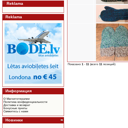
Reklama
Reklama
Показано
1
-
11
(всего
11
позиций)
Информация
О Магнитотерапии
Политика конфиденциальности
Доставка и возврат
Бонусные пункты
Свяжитесь с нами
Новинки