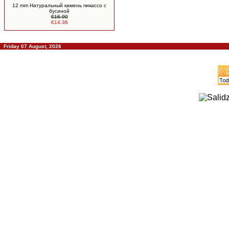
12 mm Натуральный камень пикассо c
бусиной
€16.90
€14.36
Friday 07 August, 2026