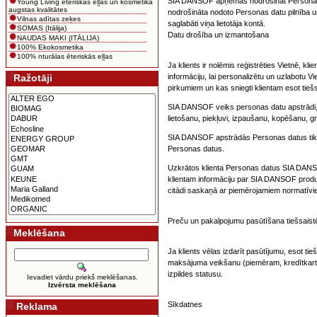
SIA DANSOF apņemas nodrošināt Personas da
Young Living ēteriskās eļļas un kosmētika
augstas kvalitātes
nodrošināta nodoto Personas datu pilnība un
Vilnas adītas zeķes
saglabāti viņa lietotāja kontā.
SOMAS (Itālija)
Datu drošība un izmantošana
NAUDAS MAKI (ITĀLIJA)
100% Ekokosmetika
100% nturālas ēteriskās eļļas
Ja klients ir nolēmis reģistrēties Vietnē, kl
Ražotāji
informāciju, lai personalizētu un uzlabotu V
pirkumiem un kas sniegti klientam esot tiešs
SIA DANSOF veiks personas datu apstrādi, la
lietošanu, piekļuvi, izpaušanu, kopēšanu, gr
SIA DANSOF apstrādās Personas datus tikai
Personas datus.
Uzkrātos klienta Personas datus SIA DANSOF
klientam informāciju par SIA DANSOF produ
citādi saskaņā ar piemērojamiem normatīvi
Preču un pakalpojumu pasūtīšana tiešsaist
Meklēšana
Ja klients vēlas izdarīt pasūtījumu, esot ti
maksājuma veikšanu (piemēram, kredītkartes
izpildes statusu.
Ievadiet vārdu priekš meklēšanas.
Izvērsta meklēšana
Sīkdatnes
Reklama