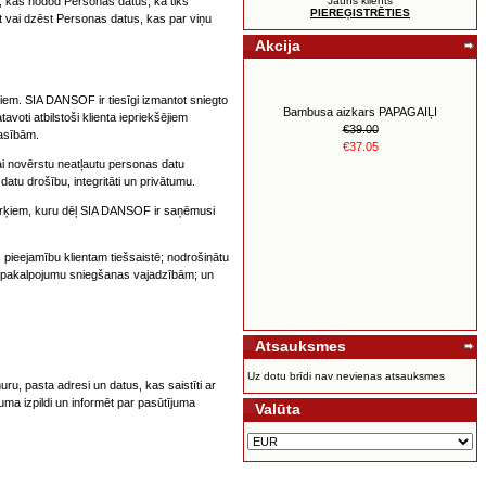
 kas nodod Personas datus, ka tiks
Jauns klients
PIEREĢISTRĒTIES
āt vai dzēst Personas datus, kas par viņu
Akcija
atiem. SIA DANSOF ir tiesīgi izmantot sniegto
Bambusa aizkars PAPAGAIĻI
voti atbilstoši klienta iepriekšējiem
€39.00
rasībām.
€37.05
ai novērstu neatļautu personas datu
atu drošību, integritāti un privātumu.
ērķiem, kuru dēļ SIA DANSOF ir saņēmusi
pieejamību klientam tiešsaistē; nodrošinātu
n pakalpojumu sniegšanas vajadzībām; un
Atsauksmes
YL kolekcija no 30 terapeitiskām
ēteriskām eļļamEurope 30 Oil Collection
Uz dotu brīdi nav nevienas atsauksmes
€550.00
ru, pasta adresi un datus, kas saistīti ar
€517.00
ma izpildi un informēt par pasūtījuma
Valūta