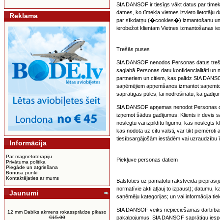
SIA DANSOF ir tiesīgs vākt datus par tīmek
datnes, ko tīmekļa vietnes izvieto lietotāju 
Reklama
par sīkdatņu (�cookies�) izmantošanu un ļau
ierobežot klientam Vietnes izmantošanas ie
Trešās puses
SIA DANSOF nenodos Personas datus trešajā
saglabā Personas datu konfidencialitāti 
partneriem un citiem, kas palīdz SIA DANS
saņēmējiem apņemšanos izmantot saņemto in
saprātīgas pūles, lai nodrošinātu, ka gadīj
SIA DANSOF apņemas nenodot Personas datus 
izņemot šādus gadījumus: Klients ir devis sa
noslēgtu vai izpildītu līgumu, kas noslēgts 
kas nodota uz citu valsti, var tikt piemēroti
tiesībsargājošām iestādēm vai uzraudzību īs
Informācija
Par magnetoterapiju
Piekļuve personas datiem
Privātuma politika
Piegāde un atgriešana
Bonusa punki
Kontaktējaties ar mums
Balstoties uz pamatotu rakstveida piepras
normatīvie akti atļauj to izpaust); datumu,
Jaunumi
saņēmēju kategorijas; un vai informācija tie
SIA DANSOF veiks nepieciešamās darbības, l
12 mm Dabiks akmens rokassprādze pikaso
€15.00
pakalpojumus. SIA DANSOF saprātīgu iespēj