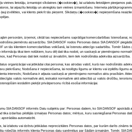
ļa vietnes lietotāju, izmantojot sīkdatnes (�cookies�), lai uzlabotu lietotājiem pieejamos 
datoros, lai atpazītu lietotāju un atvieglotu tam vietnes izmantošanu. Interneta pārlūkprogrammas
j izvēlēties, vai klients piekrīt tās pieņemt. Sīkdatņu (�cookies�) nepieņemšana neaizliegs 
spējas.
m personām, izņemot, ciktāl tas nepieciešams saprātīgai komercdarbības īstenošanai, nod
un nodrošina piemērotu aizsardzību. SIA DANSOF nodos Personas datus SIA DANSOF piegādāt
OF un tās klientiem komercdarbības veikšanā, lai īstenotu attiecīgo sadarbību. Tomēr šād
formāciju tikai tiem nolūkiem, kuru dēļ dati tika nodoti, un saskaņā ar piemērojamo norma
umos, kad Personas dati tiek nodoti uz ārvalstīm, tiem tiek nodrošināta adekvāta aizsardzība.
organizācijai vai jebkādai citai personai, kas atrodas valstī, kurā nav nodrošināts adekv
vu piekrišanu; Nodošana ir nepieciešama, lai noslēgtu līgumu ar klientu vai izpildītu līgumu a
klienta interesēs; Nodošana ir atļauta saskaņā ar piemērojamo normatīvo aktu prasībām. Attiec
 attiecīgās valsts normatīvie akti, ieskaitot normatīvie akti attiecībā uz valsts drošību, terori
tenojošām iestādēm piekļūt privātpersonu rīcībā esošai informācijai.
ījumu SIA DANSOF informēs Datu subjektu par: Personas datiem, ko SIA DANSOF apstrādā atti
 kad tika izdarītas pēdējās izmaiņas Personas datos; mērķus, kuru sasniegšanai Personas dati
k apstrādāta automatizēti.
ai izlabotu vai dzēstu jebkādas neprecizitātes Personas datos, par kurām darīts zināms ti
u robežās informēs klienta Personas datu saņēmējus par šādām izmaiņām. Tomēr, SIA DANSO