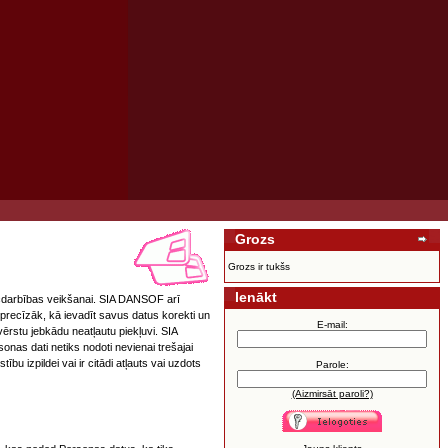
Grozs
Grozs ir tukšs
Ienākt
cdarbības veikšanai. SIA DANSOF arī
 precīzāk, kā ievadīt savus datus korekti un
E-mail:
vērstu jebkādu neatļautu piekļuvi. SIA
as dati netiks nodoti nevienai trešajai
u izpildei vai ir citādi atļauts vai uzdots
Parole:
(Aizmirsāt paroli?)