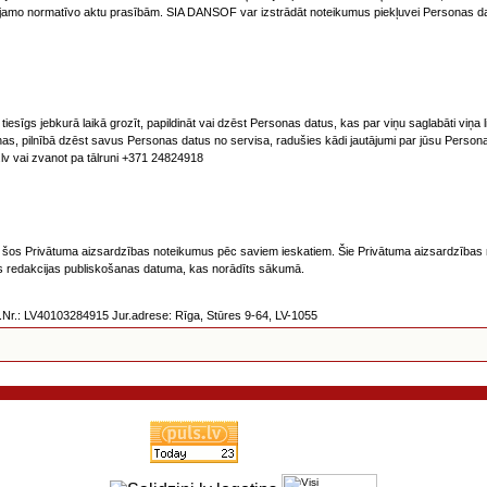
jamo normatīvo aktu prasībām. SIA DANSOF var izstrādāt noteikumus piekļuvei Personas dati
esīgs jebkurā laikā grozīt, papildināt vai dzēst Personas datus, kas par viņu saglabāti viņa lie
s, pilnībā dzēst savus Personas datus no servisa, radušies kādi jautājumi par jūsu Person
v vai zvanot pa tālruni +371 24824918
īt šos Privātuma aizsardzības noteikumus pēc saviem ieskatiem. Šie Privātuma aizsardzības 
īgās redakcijas publiskošanas datuma, kas norādīts sākumā.
r.: LV40103284915 Jur.adrese: Rīga, Stūres 9-64, LV-1055