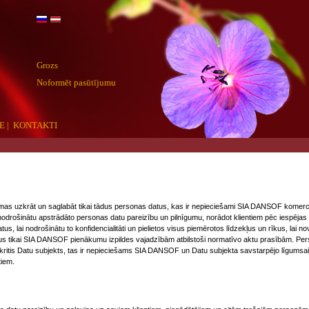
Grozs
Noformēt pasūtījumu
E
|
KONTAKTI
s uzkrāt un saglabāt tikai tādus personas datus, kas ir nepieciešami SIA DANSOF komer
 nodrošinātu apstrādāto personas datu pareizību un pilnīgumu, norādot klientiem pēc iespējas
, lai nodrošinātu to konfidencialitāti un pielietos visus piemērotos līdzekļus un rīkus, lai no
tikai SIA DANSOF pienākumu izpildes vajadzībām atbilstoši normatīvo aktu prasībām. Person
ritis Datu subjekts, tas ir nepieciešams SIA DANSOF un Datu subjekta savstarpējo līgumsaistīb
iem.