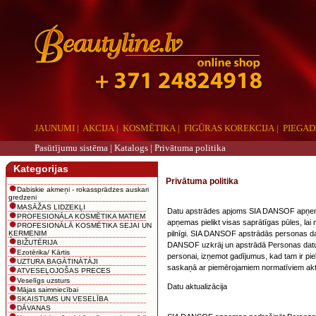
JAUNUMI
|
AKCIJA
|
KOSMĒTIKA
|
FIGŪRAS KOREKCIJA
|
PIEGAD
Pasūtījumu sistēma |
Katalogs
|
Privātuma politika
Kategorijas
Privātuma politika
Dabiskie akmeņi - rokassprādzes auskari
gredzeni
MASĀŽAS LIDZEKĻI
Datu apstrādes apjoms SIA DANSOF apņema
PROFESIONĀLA KOSMĒTIKA MATIEM
apņemas pielikt visas saprātīgas pūles, lai
PROFESIONĀLĀ KOSMĒTIKA SEJAI UN
pilnīgi. SIA DANSOF apstrādās personas datus
ĶERMENIM
BIŽUTĒRIJA
DANSOF uzkrāj un apstrādā Personas datus 
Ezotērika/ Kārtis
personai, izņemot gadījumus, kad tam ir piek
UZTURA BAGĀTINĀTĀJI
saskaņā ar piemērojamiem normatīviem akt
ATVESEĻOJOŠAS PRECES
Veselīgs uzsturs
Datu aktualizācija
Mājas saimniecībai
SKAISTUMS UN VESELĪBA
DĀVANAS