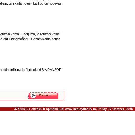
em, tai skaitā noteikt kārtību un nodevas
totāja kontā. Gadījumā, ja lietotājs vēlas:
as datu izmantošanu, lūdzam kontaktēties
noteikumi ir padarīti pieejami SIA DANSOF
325285131 cilvēku ir apmeklējuši www.beautyline.lv no Friday 07 October, 2005