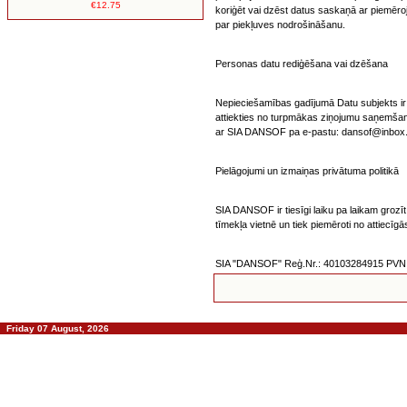
€12.75
koriģēt vai dzēst datus saskaņā ar piemēro
par piekļuves nodrošināšanu.
Personas datu rediģēšana vai dzēšana
Nepieciešamības gadījumā Datu subjekts ir ti
attiekties no turpmākas ziņojumu saņemšana
ar SIA DANSOF pa e-pastu: dansof@inbox.l
Pielāgojumi un izmaiņas privātuma politikā
SIA DANSOF ir tiesīgi laiku pa laikam groz
tīmekļa vietnē un tiek piemēroti no attiec
SIA "DANSOF" Reģ.Nr.: 40103284915 PVN.N
Friday 07 August, 2026