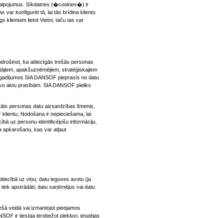
pakalpojumus. Sīkdatnes (�cookies�) ir
 var konfigurēt tā, lai tās brīdina klientu
klientam lietot Vietni, taču tas var
rošinot, ka attiecīgās trešās personas
ājiem, apakšuzņēmējiem, stratēģiskajiem
os gadījumos SIA DANSOF pieprasīs no datu
tīvo aktu prasībām. SIA DANSOF pieliks
āts personas datu aizsardzības līmenis,
r klientu; Nodošana ir nepieciešama, lai
ībā uz personu identificējošu informāciju,
sma apkarošanu, kas var atļaut
ecībā uz viņu; datu ieguves avotu (ja
 tiek apstrādāti; datu saņēmējus vai datu
ešā veidā vai izmantojot pieejamos
F ir tiesīga ierobežot piekļuvi, iespējas