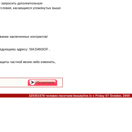
и запросить дополнительную
е условия, касающиеся упомянутых выше
вании заключенных контрактов/
ледующему адресу: SIA DANSOF ,
щиты частной жизни либо изменять,
325351578 человек посетили beautyline.lv c Friday 07 October, 2005