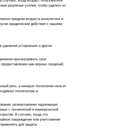
В случаях, когда возраст пользователя
маем разумные усилия, чтобы удалить из
твенно пределы возраста малолетних и
другие юридические действия с нашими
е удаления устаревших и других
времени просматривать свои
а предоставление нам верных сведений,
нный риск, а никакую технологию нельзя
ходимые технические и
рования, развертывание надлежащих
азные с технической и коммерческой
крытия. В случаях, когда это
учайное повреждение или уничтожение
 применять для защиты