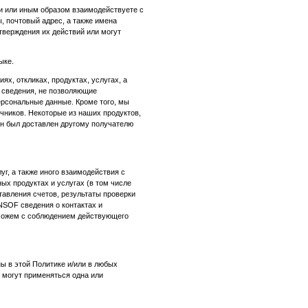
ии или иным образом взаимодействуете с
, почтовый адрес, а также имена
тверждения их действий или могут
ыке.
, откликах, продуктах, услугах, а
 сведения, не позволяющие
ерсональные данные. Кроме того, мы
ников. Некоторые из наших продуктов,
 он был доставлен другому получателю
г, а также иного взаимодействия с
х продуктах и услугах (в том числе
тавления счетов, результаты проверки
NSOF сведения о контактах и
 можем с соблюдением действующего
ы в этой Политике и/или в любых
е могут применяться одна или