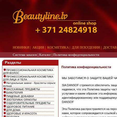
НОВИНКИ
|
АКЦИЯ
|
КОСМЕТИКА
|
ДЛЯ ПОХУДЕНИЯ
|
ДОСТАВ
Система заказов |
Каталог
|
Политика конфиденциальности
Разделы
Политика конфиденциальности
ПРОФЕССИОНАЛЬНАЯ КОСМЕТИКА
ДЛЯ ВОЛОС
ПРОФЕССИОНАЛЬНАЯ КОСМЕТИКА
МЫ ЗАБОТИМСЯ О ЗАЩИТЕ ВАШЕЙ Ч
ДЛЯ ЛИЦА И ТЕЛА
Натуральные камни - браслеты серьги
SIA DANSOF стремится обеспечить защи
кольца
надеемся, что эта Политика защиты час
МАССАЖНЫЕ ПРЕДМЕТЫ
БИЖУТЕРИЯ
услугами и каким образом эта информац
ПИЩЕВЫЕ ДОБАВКИ
идентифицированному или поддающемуся и
ЭЗОТЕРИКА/ ОРАКУЛЫ
DANSOF
ОЗДОРОВИТЕЛЬНЫЕ ПРЕДМЕТЫ
ЗДОРОВОЕ ПИТАНИЕ
Эта Политика распространяется на перс
ДЛЯ ДОМА
нами, которое сопровождается ссылкой 
ЗДОРОВЬЕ И КРАСОТА
ПОДАРКИ