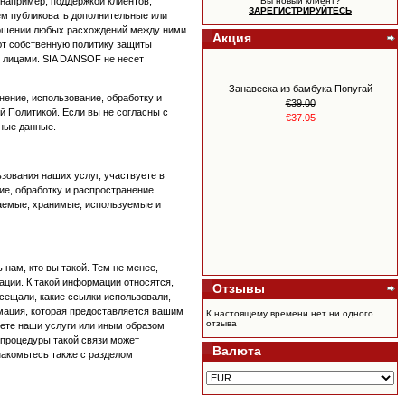
 например, поддержкой клиентов,
Вы новый клиент?
ЗАРЕГИСТРИРУЙТЕСЬ
ем публиковать дополнительные или
ношении любых расхождений между ними.
Акция
еют собственную политику защиты
и лицами. SIA DANSOF не несет
Занавеска из бамбука Попугай
нение, использование, обработку и
€39.00
 Политикой. Если вы не согласны с
€37.05
ные данные.
зования наших услуг, участвуете в
ие, обработку и распространение
раемые, хранимые, используемые и
нам, кто вы такой. Тем не менее,
ации. К такой информации относятся,
Отзывы
YL коллекция 30 терапевтических
осещали, какие ссылки использовали,
масел Europe 30 Oil Collection
мация, которая предоставляется вашим
К настоящему времени нет ни одного
€550.00
отзыва
уете наши услуги или иным образом
€517.00
процедуры такой связи может
Валюта
акомьтесь также с разделом