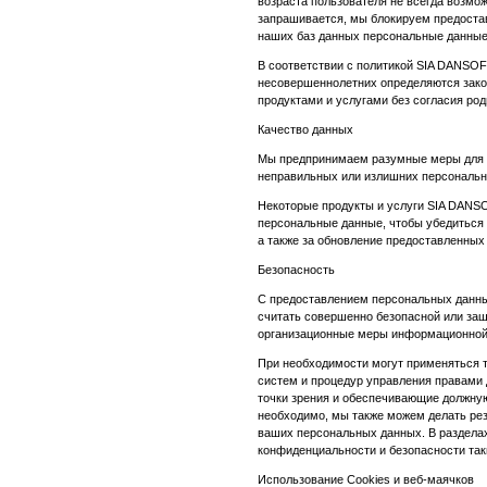
возраста пользователя не всегда возмож
запрашивается, мы блокируем предостав
наших баз данных персональные данные
В соответствии с политикой SIA DANSOF
несовершеннолетних определяются закон
продуктами и услугами без согласия ро
Качество данных
Мы предпринимаем разумные меры для п
неправильных или излишних персональн
Некоторые продукты и услуги SIA DANS
персональные данные, чтобы убедиться 
а также за обновление предоставленных
Безопасность
С предоставлением персональных данных
считать совершенно безопасной или за
организационные меры информационной б
При необходимости могут применяться 
систем и процедур управления правами 
точки зрения и обеспечивающие должную
необходимо, мы также можем делать рез
ваших персональных данных. В раздела
конфиденциальности и безопасности так
Использование Cookies и веб-маячков