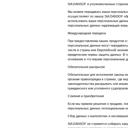
SIA DANSOF и уполномоченные сторонн
Мы можем передавать ваши персональн
осуществляют по заказу SIA DANSOF обр
использовать ваши персональные данные
персональных данных надлежащие меры
Международная передача
При предоставлении наших продуктов и 
персональные данные могут передаватьс
числе в страны вне Европейской эконом
юридические нормы защиты данных. В та
основание и что вашим персональным д
Обязательное раскрытие
Обязательные для исполнения законы м
органам правопорядка в странах, где в
законодательства раскрывать или иным
гражданского или уголовного судопроизв
Слияния и приобретения
Если мы примем решение о продаже, поку
персональных данных потенциальным или
Сбор данных о малолетних и несоверше
SIA DANSOF не стремится собирать каку