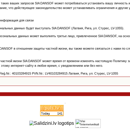
 таких ваших запросов SIA DANSOF может потребоваться установить вашу личность 
ание, что действующее законодательство может устанавливать ограничения и други
информация для связи
нальных данных будет выступать SIA DANSOF (Латвия, Рига, ул. Стурес, LV-1055).
рсональных данных может выполнять третье лицо, привлеченное SIA DANSOF, на осно
 DANSOF в отношении защиты частной жизни, вы также можете связаться с нами по с
частной жизни SIA DANSOF может время от времени изменять настоящую Политику за
этому интернет-сайту в любое время, с уведомлением или без него.
.Nr.: 40103284915 PVN.Nr.: LV40103284915 Латвия, Рига, ул. Стурес, LV-1055
.