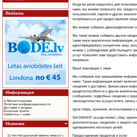
Когда вы регистрируетесь для пользова
нами, мы можем попросить вас предоста
Reklama
пользователей, пароли и другие аналог
потребоваться для предоставления запр
Мы можем собирать демографические све
Мы также можем собирать другую предос
также иную аналогичную информацию, ко
идентифицировать конкретное лицо, могу
можем с соблюдением действующего зак
услуг позволяют вам предоставить инфор
напрямую.
Ваши транзакции с нами
Мы собираем или запрашиваем информаци
нами. Такая информация может включать
сведения о доставке), финансовую инфо
кредитоспособности и другие аналогич
Информация
сообщениях, подробные сведения о пре
О Магнитотерапии
законодательства осуществлять запись 
Политика конфиденциальности
Доставка и возврат
Цели сбора, хранения, использования и
Бонусные пункты
Свяжитесь с нами
SIA DANSOF осуществляет, сбор, хранен
дополнительных сведениях о защите част
Новинки
одновременно несколько целей.
12 mm Натуральный камень пикассо c
Предоставление продуктов и услуг