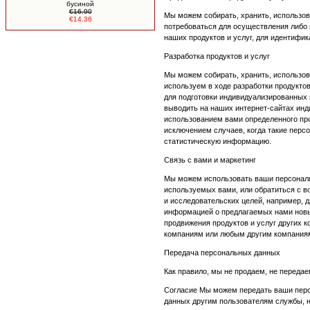
бусиной
€16.90
Мы можем собирать, хранить, использов
€14.36
потребоваться для осуществления либо 
наших продуктов и услуг, для идентифи
Разработка продуктов и услуг
Мы можем собирать, хранить, использов
используем в ходе разработки продукто
для подготовки индивидуализированных 
выводить на наших интернет-сайтах ин
использованием вами определенного пр
исключением случаев, когда такие перс
статистическую информацию.
Связь с вами и маркетинг
Мы можем использовать ваши персональн
используемых вами, или обратиться с 
и исследовательских целей, например, 
информацией о предлагаемых нами новых
продвижения продуктов и услуг других 
компаниям или любым другим компаниям
Передача персональных данных
Как правило, мы не продаем, не переда
Согласие Мы можем передать ваши перс
данных другим пользователям службы, н