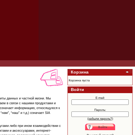
Корзина
Корзина пуста
Войти
E-mail:
иты данных и частной жизни. Мы
раем в связи с нашими продуктами и
” означает информацию, относящуюся к
Пароль:
ам”, “наш” и т.д.) означает SIA
(забыли пароль?)
угами либо при ином взаимодействии с
ктами и аксессуарами, интернет-