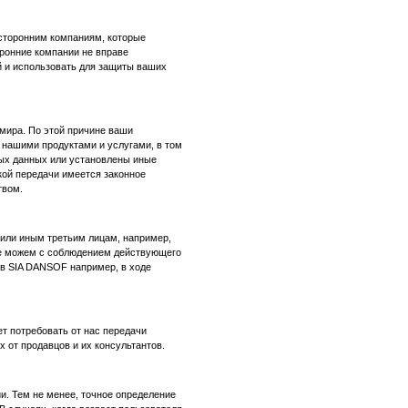
торонним компаниям, которые
ронние компании не вправе
й и использовать для защиты ваших
мира. По этой причине ваши
 нашими продуктами и услугами, в том
ных данных или установлены иные
кой передачи имеется законное
твом.
или иным третьим лицам, например,
кже можем с соблюдением действующего
в SIA DANSOF например, в ходе
ет потребовать от нас передачи
от продавцов и их консультантов.
и. Тем не менее, точное определение