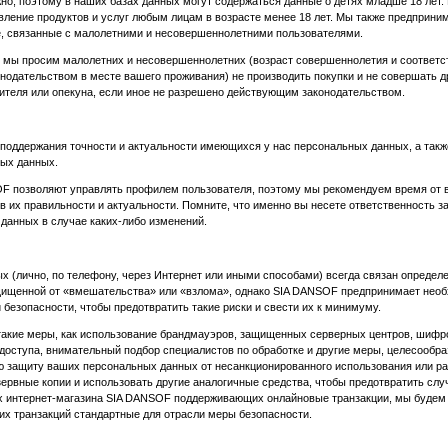
но, поэтому в наших базах данных могут содержаться данные о детях младше 18 лет. 
ление продуктов и услуг любым лицам в возрасте менее 18 лет. Мы также предприни
, связанные с малолетними и несовершеннолетними пользователями.
 мы просим малолетних и несовершеннолетних (возраст совершеннолетия и соответс
одательством в месте вашего проживания) не производить покупки и не совершать 
дителя или опекуна, если иное не разрешено действующим законодательством.
оддержания точности и актуальности имеющихся у нас персональных данных, а такж
ых данных.
OF позволяют управлять профилем пользователя, поэтому мы рекомендуем время от 
в их правильности и актуальности. Помните, что именно вы несете ответственность з
 данных в случае каких-либо изменений.
 (лично, по телефону, через Интернет или иными способами) всегда связан определе
щищенной от «вмешательства» или «взлома», однако SIA DANSOF предпринимает необ
езопасности, чтобы предотвратить такие риски и свести их к минимуму.
такие меры, как использование брандмауэров, защищенных серверных центров, шиф
доступа, внимательный подбор специалистов по обработке и другие меры, целесообр
 защиту ваших персональных данных от несанкционированного использования или рас
ервные копии и использовать другие аналогичные средства, чтобы предотвратить сл
х интернет-магазина SIA DANSOF поддерживающих онлайновые транзакции, мы будем
их транзакций стандартные для отрасли меры безопасности.