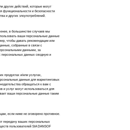
и других действий, которые могут
ия функциональности и безопасности
ва и других злоупотреблений.
менее, в большинстве случаев мы
использовать ваши персональные данные
мер, чтобы давать рекомендации или
анные, собранные в связи с
персональными данными, за
х персональных данных сводную и
х продуктах и/или услугах,
ерсональные данные для маркетинговых
онодательства обращаться к вам с
в и услуг могут использоваться для
рывает ваши персональные данные таким
ам, если ниже не оговорено противное.
ают передачу ваших персональных
бществ пользователей SIA DANSOF