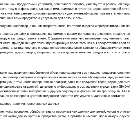
ния нашими продуктами и услугами, совершаете покупку, участвуете в рекламной акц
вить такую информацию, как ваше имя, фамилия и отчество, адрес электронной почты
ичные учетные данные, которые применяются для аутентификации пользователей и под
ошенных вами продуктов и услуг либо для связи с вами.
дения, например, о вашем возрасте, поле, почтовом индексе и предпочтительном яз
тавляемую вами информацию, например, о вашем согласии с условиями, предпочтениях
торую вы предоставляете нам. Обратите внимание, что некоторые полученные от вас
т стать пригодными для такой идентификации после того, как вы предоставите свои п
онодательства получать определенные персональные данные из общедоступных источ
мацию о других людях, например, если вы делаете заказ на продукт и хотите, чтобы
ю, касающуюся приобретения и/или использования вами наших продуктов и/или услу
, например, сведения о направленных вами запросах или обращениях, предоставленны
рмацию (в том числе совершенные платежи, данные о кредитной карте, адрес для выс
ные финансовые сведения), детальную информацию о соглашениях между вами SIA DA
доставленных вами материалах и другую подобную информацию по транзакциям. Мы
ваших разговоров с центром поддержки клиентов или других аналогичных контактов.
 распространения персональных данных
ие, использование, обработку ваших персональных данных для целей, которые описан
ной жизни для конкретных продуктов, услуг. Обратите внимание, что в каждом случа