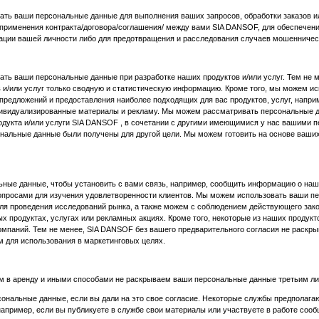
ать ваши персональные данные для выполнения ваших запросов, обработки заказов ил
применения контракта/договора/соглашения/ между вами SIA DANSOF, для обеспечен
кации вашей личности либо для предотвращения и расследования случаев мошенничест
ать ваши персональные данные при разработке наших продуктов и/или услуг. Тем не 
в и/или услуг только сводную и статистическую информацию. Кроме того, мы можем 
предложений и предоставления наиболее подходящих для вас продуктов, услуг, напри
дивидуализированные материалы и рекламу. Мы можем рассматривать персональные д
одукта и/или услуги SIA DANSOF , в сочетании с другими имеющимися у нас вашими 
ональные данные были получены для другой цели. Мы можем готовить на основе ваши
ые данные, чтобы установить с вами связь, например, сообщить информацию о наши
вопросами для изучения удовлетворенности клиентов. Мы можем использовать ваши п
для проведения исследований рынка, а также можем с соблюдением действующего зак
 продуктах, услугах или рекламных акциях. Кроме того, некоторые из наших продукто
компаний. Тем не менее, SIA DANSOF без вашего предварительного согласия не раск
 для использования в маркетинговых целях.
ем в аренду и иными способами не раскрываем ваши персональные данные третьим лиц
ональные данные, если вы дали на это свое согласие. Некоторые службы предполаг
апример, если вы публикуете в службе свои материалы или участвуете в работе соо