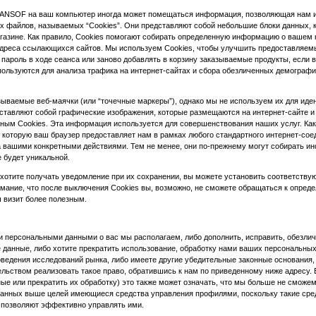
DANSOF на ваш компьютер иногда может помещаться информация, позволяющая нам и
 файлов, называемых “Cookies”. Они представляют собой небольшие блоки данных, к
агазине. Как правило, Cookies помогают собирать определенную информацию о вашем 
адреса ссылающихся сайтов. Мы используем Cookies, чтобы улучшить предоставляемы
пароль в ходе сеанса или заново добавлять в корзину заказываемые продукты, если 
спользуются для анализа трафика на интернет-сайтах и сбора обезличенных демограф
ываемые веб-маячки (или “точечные маркеры”), однако мы не используем их для иде
ставляют собой графические изображения, которые размещаются на интернет-сайте и
нным Cookies. Эта информация используется для совершенствования наших услуг. Как
 которую ваш браузер предоставляет нам в рамках любого стандартного интернет-соед
а вашими конкретными действиями. Тем не менее, они по-прежнему могут собирать и
 будет уникальной.
и хотите получать уведомление при их сохранении, вы можете установить соответству
нимание, что после выключения Cookies вы, возможно, не сможете обращаться к опред
ш визит более полезным.
ими персональными данными о вас мы располагаем, либо дополнить, исправить, обезли
 данные, либо хотите прекратить использование, обработку нами ваших персональны
оведения исследований рынка, либо имеете другие убедительные законные основания,
льством реализовать такое право, обратившись к нам по приведенному ниже адресу. 
ые или прекратить их обработку) это также может означать, что мы больше не сможе
занных выше целей имеющиеся средства управления профилями, поскольку такие сре
 позволяют эффективно управлять ими.