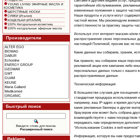
сайтами и другими видами услуг, предла
YOUNG LIVING ЭФИРНЫЕ МАСЛА И
гарантийным обслуживанием, рекламным
КОСМЕТИКА
измененные положения о защите частно
ШЕРСТЯНЫЕ НОСКИ
Наши продукты и услуги могут содержат
СУМКИ (Италия)
КОШЕЛЬКИ (ИТАЛИЯ)
частной жизни. Мы рекомендуем внимате
100% Натуральная косметика
ответственности за практику защиты ча
100% натуральные эфирные масла
Используя этот интернет-магазин и/или
Производители
распространение своих персональных да
настоящей Политикой, просим вас не по
Какие данные мы собираем, храним, ис
Как правило, мы собираем ваши персонал
рекламной акции или кампании либо ины
персональных данных только с вашего в
распространяемые данные.
Техническая информация
В большинстве случаев для посещения н
стандартная процедура использования н
например, ваш IP-адрес и время доступа
Быстрый поиск
какие рекламные баннеры и другие мат
браузером или может быть собрана друг
взаимодействуете с нами посредством 
передавать нам определенную дополнит
Введите слово для поиска.
“Использование Cookies и веб-маячков” 
Расширенный поиск
Информация, которую вы нам предостав
Reklama