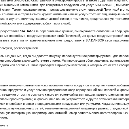
гаемыми SIA DANSOF,как правило, в электронной форме, а также с другими услугами,
и акциями и компаниями. Для конкретных продуктов или услуг SIA DANSOF , мы мож
й жизни. Такие положения имеют преимущественную силу перед этой Политикой в от
ь ссылки на интернет-сайты других компаний и иные услуги третьих лиц, которые им
льно изучать политику защиты частной жизни, в том числе, представленную третьим
стной жизни или содержание любых таких служб.
 предоставляя SIA DANSOF персональные данные, вы выражаете согласие на сбор, хра
нных способами, предусмотренными этой Политикой, и с целью предусмотренной этой
льзоваться этим интернет-магазином и не предоставлять SIA DANSOF свои персональ
пользуем, распространяем
ьные данные, когда вы делаете покупку, используете или регистрируетесь для исполь
ми способами взаимодействуете с нами. Мы производим сбор, хранение, использован
едома или согласия. Ниже приводятся примеры категорий, к которым относятся соби
аших интернет-сайтов или использования наших продуктов и услуг не нужно сообщать 
аших продуктов и услуг обычно предполагает сбор определенной технической информ
; сведения о том, по ссылке с какого интернет-сайта вы пришли, какие страницы вы п
ериалы просматривали; информация о ваших устройствах и другая техническая инфор
ими способами в связи с определенными продуктами или услугами. Когда вы использ
телекоммуникационных сетей, телекоммуникационный оператор в рамках стандартной 
ельную информацию, например, абонентский номер вашего мобильного телефона. Озн
ниже.
ляете