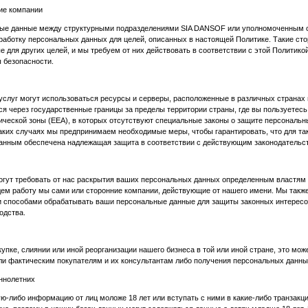
ие компании
ые данные между структурными подразделениями SIA DANSOF или уполномоченным с
аботку персональных данных для целей, описанных в настоящей Политике. Такие сто
 для других целей, и мы требуем от них действовать в соответствии с этой Политико
 безопасности.
услуг могут использоваться ресурсы и серверы, расположенные в различных странах 
я через государственные границы за пределы территории страны, где вы пользуетесь
ической зоны (EEA), в которых отсутствуют специальные законы о защите персональ
ких случаях мы предпринимаем необходимые меры, чтобы гарантировать, что для та
анным обеспечена надлежащая защита в соответствии с действующим законодательс
огут требовать от нас раскрытия ваших персональных данных определенным властям 
едем работу мы сами или сторонние компании, действующие от нашего имени. Мы та
и способами обрабатывать ваши персональные данные для защиты законных интересо
одства.
пке, слиянии или иной реорганизации нашего бизнеса в той или иной стране, это мож
 фактическим покупателям и их консультантам либо получения персональных данных 
ннолетних
ю-либо информацию от лиц моложе 18 лет или вступать с ними в какие-либо транзакци