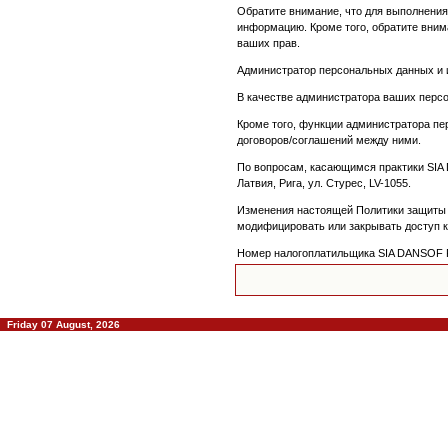
Обратите внимание, что для выполнения
информацию. Кроме того, обратите вним
ваших прав.
Администратор персональных данных и 
В качестве администратора ваших персо
Кроме того, функции администратора пе
договоров/соглашений между ними.
По вопросам, касающимся практики SIA
Латвия, Рига, ул. Стурес, LV-1055.
Изменения настоящей Политики защиты 
модифицировать или закрывать доступ к 
Номер налогоплатильщика SIA DANSOF Reģ
Friday 07 August, 2026