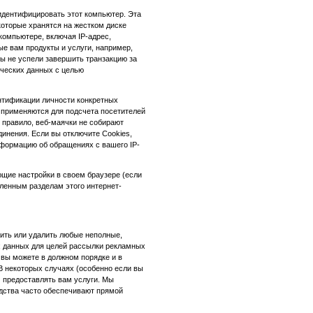
дентифицировать этот компьютер. Эта
оторые хранятся на жестком диске
компьютере, включая IP-адрес,
е вам продукты и услуги, например,
вы не успели завершить транзакцию за
ических данных с целью
нтификации личности конкретных
 применяются для подсчета посетителей
 правило, веб-маячки не собирают
инения. Если вы отключите Cookies,
нформацию об обращениях с вашего IP-
ющие настройки в своем браузере (если
еленным разделам этого интернет-
чить или удалить любые неполные,
х данных для целей рассылки рекламных
 вы можете в должном порядке и в
В некоторых случаях (особенно если вы
м предоставлять вам услуги. Мы
дства часто обеспечивают прямой