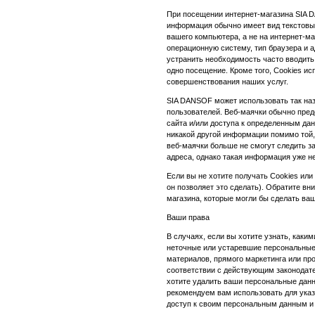
При посещении интернет-магазина SIA 
информация обычно имеет вид текстовых
вашего компьютера, а не на интернет-м
операционную систему, тип браузера и 
устранить необходимость часто вводить 
одно посещение. Кроме того, Cookies и
совершенствования наших услуг.
SIA DANSOF может использовать так наз
пользователей. Веб-маячки обычно пред
сайта и/или доступа к определенным да
никакой другой информации помимо той,
веб-маячки больше не смогут следить з
адреса, однако такая информация уже не
Если вы не хотите получать Cookies ил
он позволяет это сделать). Обратите в
магазина, которые могли бы сделать ва
Ваши права
В случаях, если вы хотите узнать, как
неточные или устаревшие персональные
материалов, прямого маркетинга или пр
соответствии с действующим законодате
хотите удалить ваши персональные данн
рекомендуем вам использовать для ука
доступ к своим персональным данным и