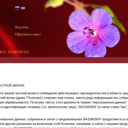
Корзина
Оформить заказ
КА
|
КОНТАКТЫ
АСТНОЙ ЖИЗНИ
ту вашей частной жизни и соблюдение действующего законодательства в области защ
тной жизни (далее “Политика”) поможет вам понять, какого рода информацию мы соби
ия обрабатывается. По всему тексту этого документа термин “персональные данные
дентификации человеку (т.е. физическому лицу). SIA DANSOF (а также слова “мы”, “н
ональные данные, собранные в связи с предлагаемыми SIA DANSOF продуктами и усл
или другим указанием на включение этой Политики, например, в связи с нашими проду