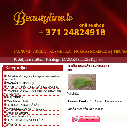
JAUNUMI
|
AKCIJA
|
KOSMĒTIKA
|
FIGŪRAS KOREKCIJA
|
PIEGAD
Pasūtījumu sistēma |
Katalogs
|
MASĀŽAS LIDZEKĻI
|
sk
Guāša masāžai skrubeklis
Kategorijas
[sk]
Dabiskie akmeņi - rokassprādzes auskari
gredzeni
MASĀŽAS LIDZEKĻI
PROFESIONĀLA KOSMĒTIKA MATIEM
PROFESIONĀLĀ KOSMĒTIKA SEJAI UN
Palielināt
ĶERMENIM
BIŽUTĒRIJA
Bonusa Punki :
3. Bonusa Punkti tiek vērtē
Ezotērika/ Kārtis
UZTURA BAGĀTINĀTĀJI
Guāša masāžai skrubeklis
ATVESEĻOJOŠAS PRECES
Veselīgs uzsturs
Mājas saimniecībai
SKAISTUMS UN VESELĪBA
DĀVANAS