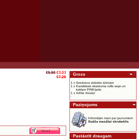
€5.50
€3.03
Grozs
€7.26
1 x
Gredzens dabisks dzintars
1 x
Karaliskais skaistuma rullis sejai un
kaklam PINK/jade
1 x
Adītie dūraiņi
Paziņojums
Informējiet mani par jaunumiem
Guāša masāžai skrubeklis
Pastāstīt draugam