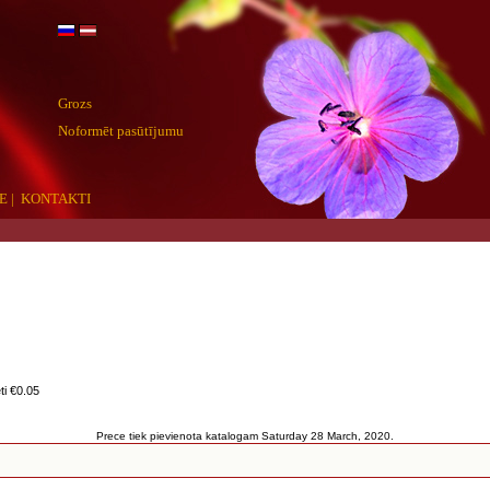
Grozs
Noformēt pasūtījumu
E
|
KONTAKTI
ti €0.05
Prece tiek pievienota katalogam Saturday 28 March, 2020.