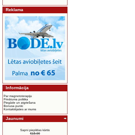
Reklama
Informācija
Par magnetoterapiju
Privātuma politika
Piegāde un atgriešana
Bonusa punki
Kontaktējaties ar mums
Jaunumi
Sapni piepildas kārtis
€15.00