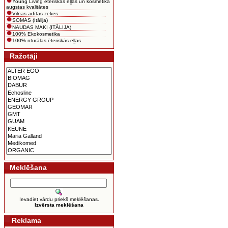
Young Living ēteriskās eļļas un kosmētika
augstas kvalitātes
Vilnas adītas zeķes
SOMAS (Itālija)
NAUDAS MAKI (ITĀLIJA)
100% Ekokosmetika
100% nturālas ēteriskās eļļas
Ražotāji
Meklēšana
Ievadiet vārdu priekš meklēšanas.
Izvērsta meklēšana
Reklama