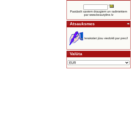
Pastāstīt saviem draugiem un radiniekiem
par www.beautyline.lv
Atsauksmes
Ierakstiet jūsu viedokli par preci!
Valūta