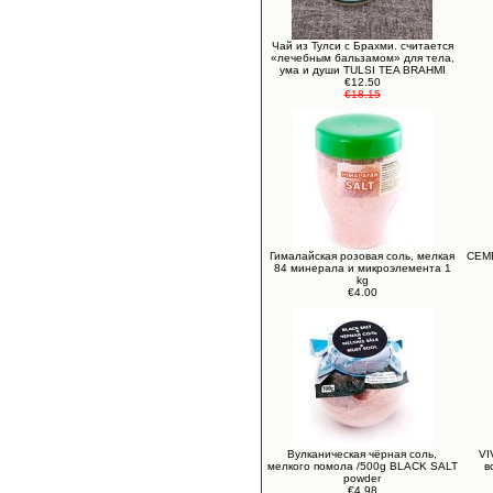
Чай из Тулси с Брахми. считается
«лечебным бальзамом» для тела,
ума и души TULSI TEA BRAHMI
€12.50
€18.15
Гималайская розовая соль, мелкая
СЕМ
84 минерала и микроэлемента 1
kg
€4.00
Вулканическая чёрная соль,
VI
мелкого помола /500g BLACK SALT
в
powder
€4.98