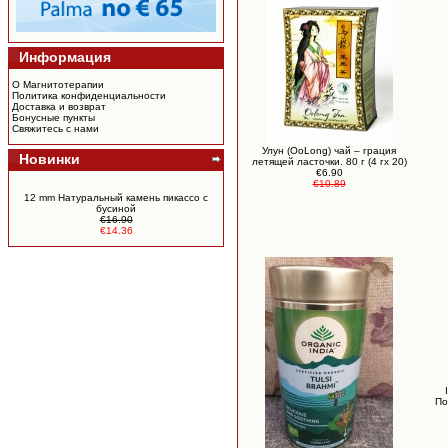
Информация
О Магнитотерапии
Политика конфиденциальности
Доставка и возврат
Бонусные пункты
Свяжитесь с нами
Улун (OoLong) чай – грация
Новинки
летящей ласточки. 80 г (4 гx 20)
€6.90
€10.89
12 mm Натуральный камень пикассо c
бусиной
€16.90
€14.36
По