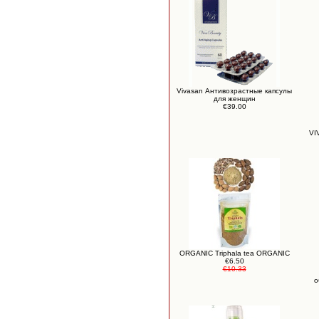
Vivasan Антивозрастные капсулы
для женщин
€39.00
VI
ORGANIC Triphala tea ORGANIC
€6.50
€10.33
о