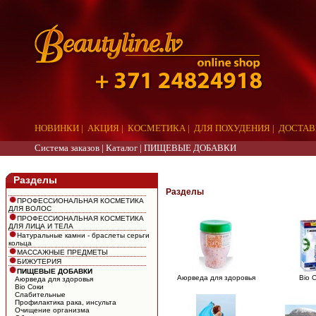
НОВИНКИ
|
АКЦИЯ
|
КОСМЕТИКА
|
ДЛЯ ПОХУДЕНИЯ
|
ДОСТАВ
Система заказов |
Каталог
|
ПИЩЕВЫЕ ДОБАВКИ
aaa
Разделы
Разделы
ПРОФЕССИОНАЛЬНАЯ КОСМЕТИКА
ДЛЯ ВОЛОС
ПРОФЕССИОНАЛЬНАЯ КОСМЕТИКА
ДЛЯ ЛИЦА И ТЕЛА
Натуральные камни - браслеты серьги
кольца
МАССАЖНЫЕ ПРЕДМЕТЫ
БИЖУТЕРИЯ
ПИЩЕВЫЕ ДОБАВКИ
Aюрведа для здоровья
Bio 
Aюрведа для здоровья
Bio Соки
Cлабительные
Профилактика рака, инсульта
Очищение организма