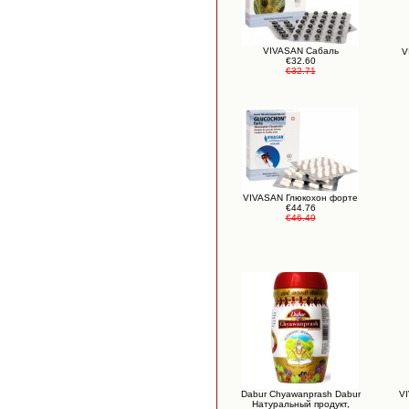
VIVASAN Сабаль
V
€32.60
€32.71
VIVASAN Глюкохон форте
€44.76
€46.49
Dabur Chyawanprash Dabur
V
Натуральный продукт,