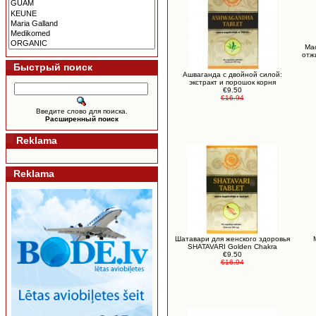
Ма
отжи
Быстрый поиск
Ашваганда с двойной силой:
экстракт и порошок корня
€9.50
€16.94
Введите слово для поиска.
Расширенный поиск
Reklama
Reklama
Шатавари для женского здоровья
SHATAVARI Golden Chakra
€9.50
€16.94