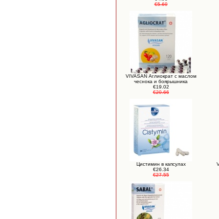
€5.69
VIVASAN Аглиократ с маслом
чеснока и боярышника
€19.02
€20.66
Цистимин в капсулах
V
€26.34
€27.55