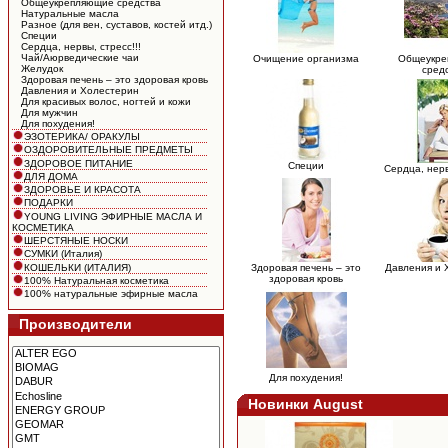
Общеукрепляющие средства
Натуральные масла
Разное (для вен, cуставов, костей итд.)
Специи
Сердца, нервы, cтресс!!!
Чай/Аюрведические чаи
Очищение организма
Общеукре
Желудок
сред
Здоровая печень – это здоровая кровь
Давления и Холестерин
Для красивых волос, ногтей и кожи
Для мужчин
Для похудения!
ЭЗОТЕРИКА/ ОРАКУЛЫ
ОЗДОРОВИТЕЛЬНЫЕ ПРЕДМЕТЫ
ЗДОРОВОЕ ПИТАНИЕ
Специи
Сердца, нерв
ДЛЯ ДОМА
ЗДОРОВЬЕ И КРАСОТА
ПОДАРКИ
YOUNG LIVING ЭФИРНЫЕ МАСЛА И
КОСМЕТИКА
ШЕРСТЯНЫЕ НОСКИ
СУМКИ (Италия)
КОШЕЛЬКИ (ИТАЛИЯ)
Здоровая печень – это
Давления и 
здоровая кровь
100% Натуральная косметика
100% натуральные эфирные масла
Производители
Для похудения!
Новинки August