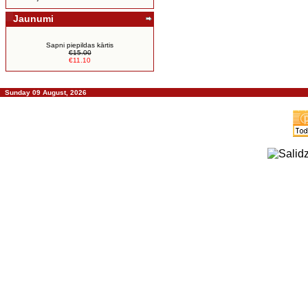
Jaunumi
Sapni piepildas kārtis
€15.00
€11.10
Sunday 09 August, 2026