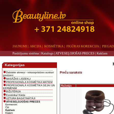
JAUNUMI
|
AKCIJA
|
KOSMĒTIKA
|
FIGŪRAS KOREKCIJA
|
PIEGAD
Pasūtījumu sistēma |
Katalogs
|
ATVESEĻOJOŠAS PRECES
|
Kaklam
aaa
Kategorijas
Preču saraksts
Dabiskie akmeņi - rokassprādzes auskari
gredzeni
MASĀŽAS LIDZEKĻI
PROFESIONĀLA KOSMĒTIKA MATIEM
PROFESIONĀLĀ KOSMĒTIKA SEJAI UN
Ražotājs
ĶERMENIM
BIŽUTĒRIJA
Ezotērika/ Kārtis
UZTURA BAGĀTINĀTĀJI
ATVESEĻOJOŠAS PRECES
Ķermenim
Citi
Kaklam
Kājām