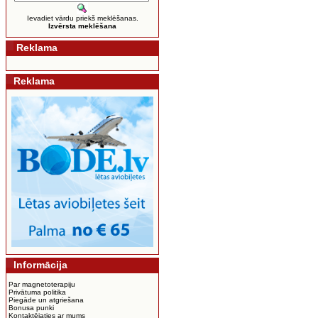
Ievadiet vārdu priekš meklēšanas.
Izvērsta meklēšana
Reklama
Reklama
Informācija
Par magnetoterapiju
Privātuma politika
Piegāde un atgriešana
Bonusa punki
Kontaktējaties ar mums