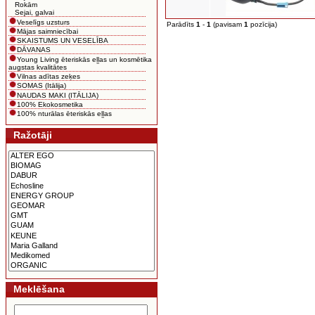
Rokām
Sejai, galvai
Veselīgs uzsturs
Parādīts
1
-
1
(pavisam
1
pozīcija)
Mājas saimniecībai
SKAISTUMS UN VESELĪBA
DĀVANAS
Young Living ēteriskās eļļas un kosmētika
augstas kvalitātes
Vilnas adītas zeķes
SOMAS (Itālija)
NAUDAS MAKI (ITĀLIJA)
100% Ekokosmetika
100% nturālas ēteriskās eļļas
Ražotāji
Meklēšana