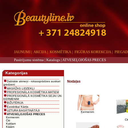
JAUNUMI
|
AKCIJA
|
KOSMĒTIKA
|
FIGŪRAS KOREKCIJA
|
PIEGAD
Pasūtījumu sistēma |
Katalogs
|
ATVESEĻOJOŠAS PRECES
aaa
Kategorijas
Nodaļas
Dabiskie akmeņi - rokassprādzes auskari
gredzeni
MASĀŽAS LIDZEKĻI
PROFESIONĀLA KOSMĒTIKA MATIEM
PROFESIONĀLĀ KOSMĒTIKA SEJAI UN
ĶERMENIM
BIŽUTĒRIJA
Ezotērika/ Kārtis
UZTURA BAGĀTINĀTĀJI
Ķermenim
ATVESEĻOJOŠAS PRECES
Ķermenim
Cit
Citi
Kaklam
Kājām