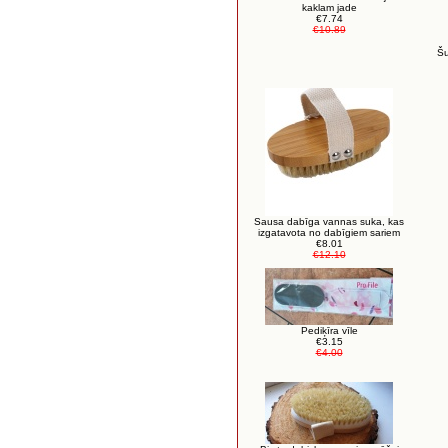
kaklam jade
€7.74
€10.89
Šu
Sausa dabīga vannas suka, kas
izgatavota no dabīgiem sariem
€8.01
€12.10
Pediķīra vīle
€3.15
€4.00