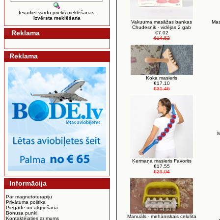
Ievadiet vārdu priekš meklēšanas.
Izvērsta meklēšana
Vakuuma masāžas bankas
Mas
Chudesnik - vidējas 2 gab
Reklama
€7.02
€14.52
Reklama
Koka masieris
€17.10
€31.46
M
Ķermaņa masieris Favorits
€17.55
€29.04
Informācija
Par magnetoterapiju
Privātuma politika
Piegāde un atgriešana
Bonusa punki
Manuāls - mehāniskais celulīta
Kontaktējaties ar mums