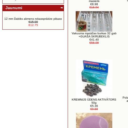
masieris
€8.98
Jaunumi
€16.94
12 mm Dabiks akmens rokassprādze pikaso
€15.00
€12.75
Vakuuma masāžas burkas 32 gab
+GUAŠA SKRUBEKLIS
€41.40
€58.08
Pola
KREMNIJS ŪDENS AKTIVĀTORS
a
50g
€5.36
€9.68