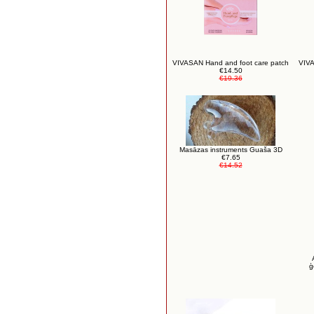
VIVASAN Hand and foot care patch
VIVA
€14.50
€19.36
Masāzas instruments Guaša 3D
€7.65
€14.52
ģ