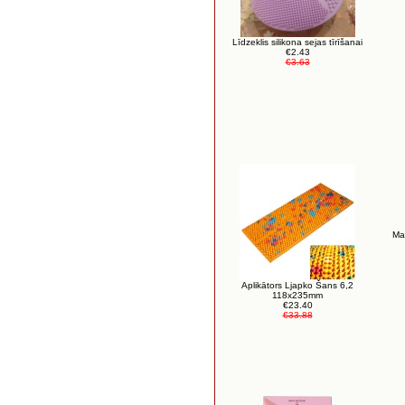
Līdzeklis silikona sejas tīrīšanai
€2.43
€3.63
Ma
Aplikātors Ljapko Šans 6,2
118x235mm
€23.40
€33.88