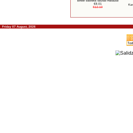
Birste dabiska sausai masāžai
€8.01
Kar
€12.10
Friday 07 August, 2026