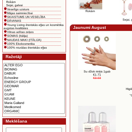
Rokām
Sejai, galvai
Veselīgs uzsturs
Rokām
Mājas saimniecībai
SKAISTUMS UN VESELĪBA
Sejai, 
DĀVANAS
Young Living ēteriskās eļļas un kosmētika
Jaunumi August
augstas kvalitātes
Vilnas adītas zeķes
SOMAS (Itālija)
NAUDAS MAKI (ITĀLIJA)
100% Ekokosmetika
100% nturālas ēteriskās eļļas
Ražotāji
Su džok rinķis 1gab
€1.71
€3.03
Higi
"
Meklēšana