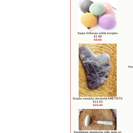
Sejas tīrīšanas sūklis konjaku
€2.88
€4.84
Kar
Guaša masāžai skrubekļi AMETISTS
€13.05
€19.36
Karaliskais skaistuma rullis sejai un