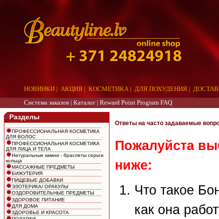
НОВИНКИ
|
АКЦИЯ
|
КОСМЕТИКА
|
ДЛЯ ПОХУДЕНИЯ
|
ДОСТАВ
Система заказов |
Каталог
|
Reward Point Program FAQ
Разделы
Ответы на часто задаваемые вопр
ПРОФЕССИОНАЛЬНАЯ КОСМЕТИКА
ДЛЯ ВОЛОС
Пожалуйста выб
ПРОФЕССИОНАЛЬНАЯ КОСМЕТИКА
ДЛЯ ЛИЦА И ТЕЛА
Натуральные камни - браслеты серьги
кольца
ниже:
МАССАЖНЫЕ ПРЕДМЕТЫ
БИЖУТЕРИЯ
ПИЩЕВЫЕ ДОБАВКИ
Что такое Бо
ЭЗОТЕРИКА/ ОРАКУЛЫ
ОЗДОРОВИТЕЛЬНЫЕ ПРЕДМЕТЫ
ЗДОРОВОЕ ПИТАНИЕ
как она рабо
ДЛЯ ДОМА
ЗДОРОВЬЕ И КРАСОТА
ПОДАРКИ