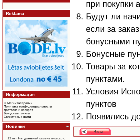
при покупки 
Reklama
Будут ли нач
если за зака
бонусными п
Бонусные пун
Товары за ко
пунктами.
Условия Исп
Информация
пунктов
О Магнитотерапии
Политика конфиденциальности
Доставка и возврат
Бонусные пункты
Появились д
Свяжитесь с нами
Новинки
12 mm Натуральный камень пикассо c