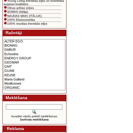
Young Living ēteriskās eļļas un kosmētika
augstas kvalitātes
Vilnas adītas zeķes
SOMAS (Itālija)
NAUDAS MAKI (ITĀLIJA)
100% Ekokosmetika
100% nturālas ēteriskās eļļas
Ražotāji
Meklēšana
Ievadiet vārdu priekš meklēšanas.
Izvērsta meklēšana
Reklama