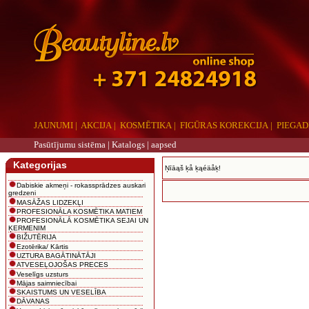
JAUNUMI
|
AKCIJA
|
KOSMĒTIKA
|
FIGŪRAS KOREKCIJA
|
PIEGAD
Pasūtījumu sistēma |
Katalogs
|
aapsed
Kategorijas
Ņīāąš ķå ķąéäåķ!
Dabiskie akmeņi - rokassprādzes auskari
gredzeni
MASĀŽAS LIDZEKĻI
PROFESIONĀLA KOSMĒTIKA MATIEM
PROFESIONĀLĀ KOSMĒTIKA SEJAI UN
ĶERMENIM
BIŽUTĒRIJA
Ezotērika/ Kārtis
UZTURA BAGĀTINĀTĀJI
ATVESEĻOJOŠAS PRECES
Veselīgs uzsturs
Mājas saimniecībai
SKAISTUMS UN VESELĪBA
DĀVANAS