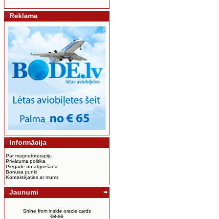
Reklama
Informācija
Par magnetoterapiju
Privātuma politika
Piegāde un atgriešana
Bonusa punki
Kontaktējaties ar mums
Jaunumi
Shine from inside oracle cards
€8.00