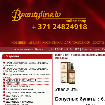
НОВИНКИ
|
АКЦИЯ
|
КОСМЕТИКА
|
ДЛЯ ПОХУДЕНИЯ
|
ДОСТАВ
Система заказов |
Каталог
|
ЗДОРОВЬЕ И КРАСОТА
|
Уход за телом
|
В
Масло для успокаивающего масса
Разделы
[aromella2]
ПРОФЕССИОНАЛЬНАЯ КОСМЕТИКА
ДЛЯ ВОЛОС
ПРОФЕССИОНАЛЬНАЯ КОСМЕТИКА
ДЛЯ ЛИЦА И ТЕЛА
Натуральные камни - браслеты серьги
кольца
МАССАЖНЫЕ ПРЕДМЕТЫ
БИЖУТЕРИЯ
ПИЩЕВЫЕ ДОБАВКИ
Увеличить
ЭЗОТЕРИКА/ ОРАКУЛЫ
ОЗДОРОВИТЕЛЬНЫЕ ПРЕДМЕТЫ
ЗДОРОВОЕ ПИТАНИЕ
Бонусные бункты :
6.
ДЛЯ ДОМА
ЗДОРОВЬЕ И КРАСОТА
Energy Group (Чехия)