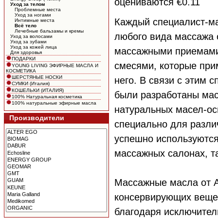
оцениваются €0.11
Уход за телом
Проблемные места
Уход за ногами
Каждый специалист-ма
Интимные места
Всё тело
Лечебные бальзамы и кремы
любого вида массажа 
Уход за волосами
Уход за зубами
Уход за кожей лица
массажными приемами 
Для здоровья
ПОДАРКИ
смесями, которые при
YOUNG LIVING ЭФИРНЫЕ МАСЛА И
КОСМЕТИКА
ШЕРСТЯНЫЕ НОСКИ
него. В связи с этим
СУМКИ (Италия)
КОШЕЛЬКИ (ИТАЛИЯ)
были разработаны ма
100% Натуральная косметика
100% натуральные эфирные масла
натуральных масел-о
Производители
специально для разли
успешно используются
массажных салонах, т
Массажные масла от А
консервирующих вещес
благодаря исключител