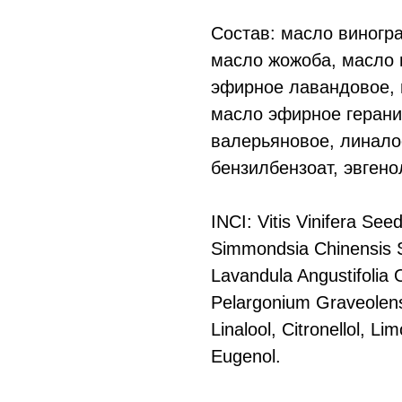
Состав: масло виногр
масло жожоба, масло 
эфирное лавандовое,
масло эфирное герани
валерьяновое, линало
бензилбензоат, эвгено
INCI: Vitis Vinifera See
Simmondsia Chinensis S
Lavandula Angustifolia 
Pelargonium Graveolens O
Linalool, Citronellol, L
Eugenol.