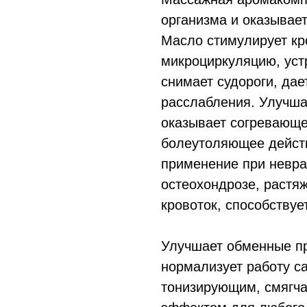
организма и оказывае
Масло стимулирует кр
микроциркуляцию, уст
снимает судороги, да
расслабления. Улучша
оказывает согревающе
болеутоляющее действ
применение при неврал
остеохондрозе, растя
кровоток, способству
Улучшает обменные пр
нормализует работу с
тонизирующим, смяг