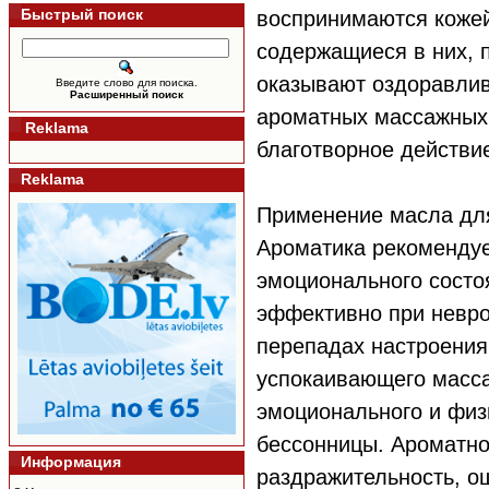
Быстрый поиск
воспринимаются кожей
содержащиеся в них, п
оказывают оздоравли
Введите слово для поиска.
Расширенный поиск
ароматных массажных
Reklama
благотворное действи
Reklama
Применение масла дл
Ароматика рекоменду
эмоционального состо
эффективно при невро
перепадах настроения
успокаивающего масса
эмоционального и физ
бессонницы. Ароматно
Информация
раздражительность, о