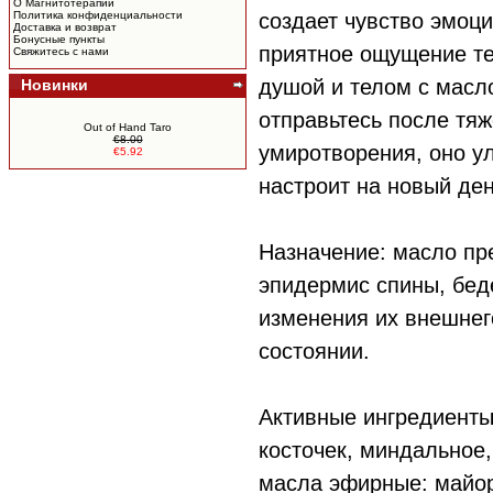
О Магнитотерапии
Политика конфиденциальности
создает чувство эмоц
Доставка и возврат
Бонусные пункты
приятное ощущение те
Свяжитесь с нами
душой и телом с масл
Новинки
отправьтесь после тяж
Out of Hand Taro
€8.00
умиротворения, оно у
€5.92
настроит на новый ден
Назначение: масло пр
эпидермис спины, беде
изменения их внешнег
состоянии.
Активные ингредиенты
косточек, миндальное,
масла эфирные: майор