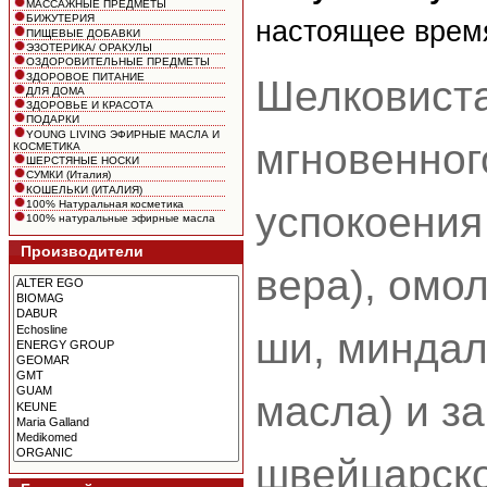
МАССАЖНЫЕ ПРЕДМЕТЫ
БИЖУТЕРИЯ
настоящее врем
ПИЩЕВЫЕ ДОБАВКИ
ЭЗОТЕРИКА/ ОРАКУЛЫ
ОЗДОРОВИТЕЛЬНЫЕ ПРЕДМЕТЫ
ЗДОРОВОЕ ПИТАНИЕ
Шелковиста
ДЛЯ ДОМА
ЗДОРОВЬЕ И КРАСОТА
ПОДАРКИ
YOUNG LIVING ЭФИРНЫЕ МАСЛА И
мгновенног
КОСМЕТИКА
ШЕРСТЯНЫЕ НОСКИ
СУМКИ (Италия)
КОШЕЛЬКИ (ИТАЛИЯ)
100% Натуральная косметика
успокоения
100% натуральные эфирные масла
Производители
вера), омо
ши, миндал
масла) и з
швейцарско