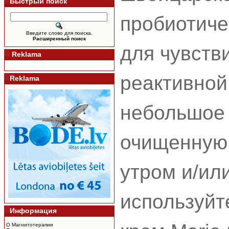
Быстрый поиск
пробиотиче
Введите слово для поиска.
Расширенный поиск
для чувств
Reklama
реактивной
Reklama
небольшое 
очищенную 
утром и/ил
используйт
Информация
О Магнитотерапии