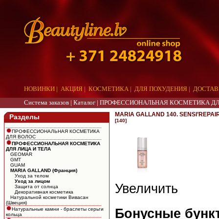
НОВИНКИ
|
АКЦИЯ
|
КОСМЕТИКА
|
ДЛЯ ПОХУДЕНИЯ
|
ДОСТАВ
Система заказов |
Каталог
|
ПРОФЕССИОНАЛЬНАЯ КОСМЕТИКА ДЛ
MARIA GALLAND 140. SENSI’REPAI
Разделы
[140]
ПРОФЕССИОНАЛЬНАЯ КОСМЕТИКА
ДЛЯ ВОЛОС
ПРОФЕССИОНАЛЬНАЯ КОСМЕТИКА
ДЛЯ ЛИЦА И ТЕЛА
GEOMAR
GMT
GUAM
MARIA GALLAND (Франция)
Уход за телом
Уход за лицом
Увеличить
Защита от солнца
Декоративная косметика
Натуральной косметики Вивасан
(Швеция)
Натуральные камни - браслеты серьги
Бонусные бункт
кольца