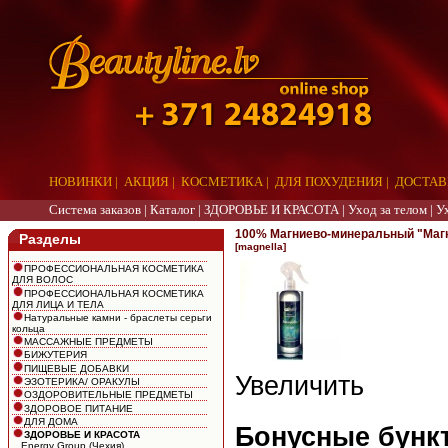
НОВИНКИ
|
АКЦИЯ
|
КОСМЕТИКА
|
ДЛЯ ПОХУДЕНИЯ
|
ДОСТАВ
Система заказов |
Каталог
|
ЗДОРОВЬЕ И КРАСОТА
|
Уход за телом
|
У
100% Магниево-минеральный "Магни
Разделы
[magnella]
ПРОФЕССИОНАЛЬНАЯ КОСМЕТИКА
ДЛЯ ВОЛОС
ПРОФЕССИОНАЛЬНАЯ КОСМЕТИКА
ДЛЯ ЛИЦА И ТЕЛА
Натуральные камни - браслеты серьги
кольца
МАССАЖНЫЕ ПРЕДМЕТЫ
БИЖУТЕРИЯ
ПИЩЕВЫЕ ДОБАВКИ
Увеличить
ЭЗОТЕРИКА/ ОРАКУЛЫ
ОЗДОРОВИТЕЛЬНЫЕ ПРЕДМЕТЫ
ЗДОРОВОЕ ПИТАНИЕ
ДЛЯ ДОМА
Бонусные бункт
ЗДОРОВЬЕ И КРАСОТА
Energy Group (Чехия)