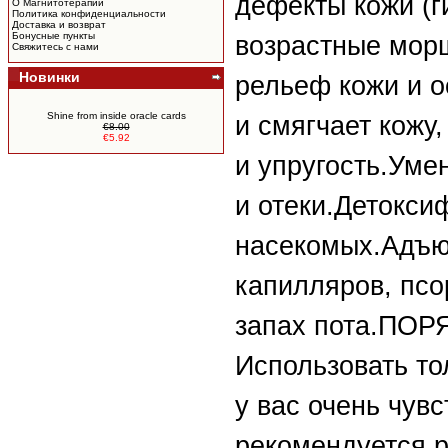
дефекты кожи (г
О Магнитотерапии
Политика конфиденциальности
Доставка и возврат
Бонусные пункты
возрастные мор
Свяжитесь с нами
Новинки
рельеф кожи и о
Shine from inside oracle cards
и смягчает кожу
€8.00
€5.92
и упругость.Уме
и отеки.Детокси
насекомых.Адъю
капилляров, псо
запах пота.ПО
Использовать то
у вас очень чув
рекомендуется р