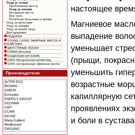
Уход за телом
настоящее врем
Проблемные места
Уход за ногами
Интимные места
Всё тело
Лечебные бальзамы и кремы
Магниевое масл
Уход за волосами
Уход за зубами
Уход за кожей лица
Для здоровья
выпадение волос
ПОДАРКИ
YOUNG LIVING ЭФИРНЫЕ МАСЛА И
КОСМЕТИКА
уменьшает стре
ШЕРСТЯНЫЕ НОСКИ
СУМКИ (Италия)
КОШЕЛЬКИ (ИТАЛИЯ)
(прыщи, покрасн
100% Натуральная косметика
100% натуральные эфирные масла
уменьшить гипе
Производители
возрастные мор
капиллярную сет
проявлениях экз
и боли в сустава