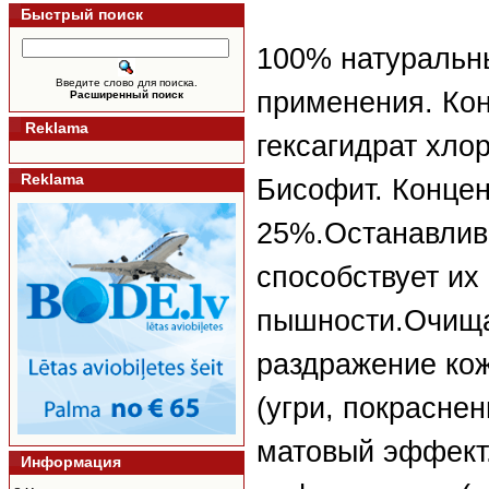
Быстрый поиск
100% натуральн
Введите слово для поиска.
применения. Ко
Расширенный поиск
Reklama
гексагидрат хло
Reklama
Бисофит. Концен
25%.Останавлив
способствует их 
пышности.Очища
раздражение кож
(угри, покрасне
матовый эффект
Информация