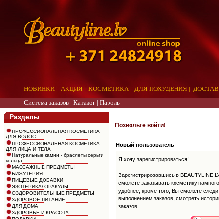
НОВИНКИ
|
АКЦИЯ
|
КОСМЕТИКА
|
ДЛЯ ПОХУДЕНИЯ
|
ДОСТАВ
Система заказов |
Каталог
|
Пароль
Разделы
Позвольте войти!
ПРОФЕССИОНАЛЬНАЯ КОСМЕТИКА
ДЛЯ ВОЛОС
ПРОФЕССИОНАЛЬНАЯ КОСМЕТИКА
Новый пользователь
ДЛЯ ЛИЦА И ТЕЛА
Натуральные камни - браслеты серьги
Я хочу зарегистрироваться!
кольца
МАССАЖНЫЕ ПРЕДМЕТЫ
БИЖУТЕРИЯ
Зарегистрировавшись в BEAUTYLINE.LV
ПИЩЕВЫЕ ДОБАВКИ
сможете заказывать косметику намного
ЭЗОТЕРИКА/ ОРАКУЛЫ
удобнее, кроме того, Вы сможете следи
ОЗДОРОВИТЕЛЬНЫЕ ПРЕДМЕТЫ
выполнением заказов, смотреть истори
ЗДОРОВОЕ ПИТАНИЕ
ДЛЯ ДОМА
заказов.
ЗДОРОВЬЕ И КРАСОТА
ПОДАРКИ