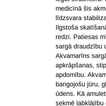
medicīnā šis akm
līdzsvara stabiliz
Ilgstoša skatīšan
redzi. Patiesas m
sargā draudzību 
Akvamarīns sargā
apkrāpšanas, stip
apdomību. Akvamar
bangojošu jūru, g
ūdens. Kā amulets
sekmē labklājību 