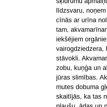
šķidrumu apmaiņu
līdzsvaru, noņem
cīnās ar urīna no
tam, akvamarīnam 
iekšējiem orgāni
vairogdziedzera, 
stāvokli. Akvama
zobu, kuņģa un a
jūras slimības. A
mutes dobuma gļo
skaitījās, ka tas n
plaušu, ādas un 