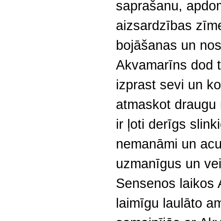
saprašanu, apdom
aizsardzības zīm
bojāšanas un nos
Akvamarīns dod t
izprast sevi un k
atmaskot draugu
ir ļoti derīgs slin
nemanāmi un acum
uzmanīgus un veic
Sensenos laikos 
laimīgu laulāto am