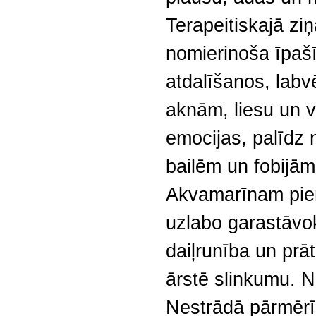
Terapeitiskajā z
nomierinoša īpašī
atdalīšanos, labv
aknām, liesu un v
emocijas, palīdz 
bailēm un fobijām
Akvamarīnam piemī
uzlabo garastāvokl
daiļrunība un prā
ārstē slinkumu. N
Nestrādā pārmērīg