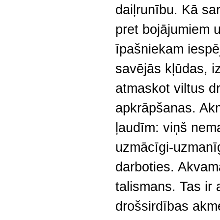
daiļrunību. Kā sa
pret bojājumiem 
īpašniekam iespēj
savējās kļūdas, 
atmaskot viltus d
apkrāpšanas. Akme
ļaudīm: viņš nem
uzmācīgi-uzmanīg
darboties. Akvama
talismans. Tas ir 
drošsirdības akme