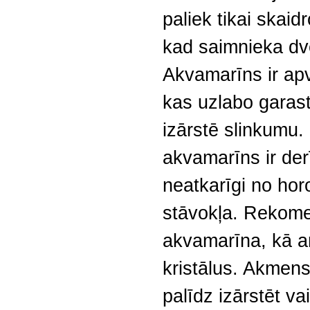
paliek tikai skaid
kad saimnieka dv
Akvamarīns ir apve
kas uzlabo garast
izārstē slinkumu.
akvamarīns ir der
neatkarīgi no hor
stāvokļa. Rekome
akvamarīna, kā ar
kristālus. Akmen
palīdz izārstēt v