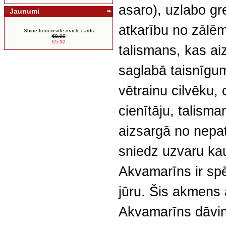
asaro), uzlabo g
Jaunumi
atkarību no zālēm
Shine from inside oracle cards
€8.00
€5.92
talismans, kas a
saglabā taisnīgum
vētrainu cilvēku,
cienītāju, talism
aizsargā no nepa
sniedz uzvaru ka
Akvamarīns ir spē
jūru. Šis akmens
Akvamarīns dāvin