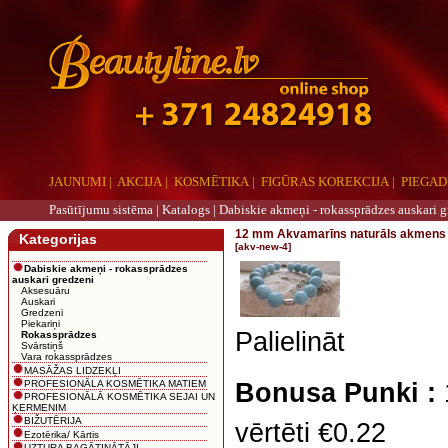
JAUNUMI
|
AKCIJA
|
KOSMĒTIKA
|
FIGŪRAS KOREKCIJA
|
PIEGAD
Pasūtījumu sistēma |
Katalogs
|
Dabiskie akmeņi - rokassprādzes auskari g
12 mm Akvamarīns naturāls akmens 
Kategorijas
[akv-new-4]
Dabiskie akmeņi - rokassprādzes
auskari gredzeni
Aksesuāru
Auskari
Gredzeni
Piekariņi
Palielināt
Rokassprādzes
Svārstiņš
Vara rokassprādzes
MASĀŽAS LIDZEKĻI
PROFESIONĀLA KOSMĒTIKA MATIEM
Bonusa Punki :
PROFESIONĀLĀ KOSMĒTIKA SEJAI UN
ĶERMENIM
BIŽUTĒRIJA
vērtēti €0.22
Ezotērika/ Kārtis
UZTURA BAGĀTINĀTĀJI