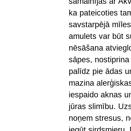
samainījās ar Akv
ka pateicoties ta
savstarpējā mīles
amulets var būt 
nēsāšana atviegl
sāpes, nostiprina
palīdz pie ādas 
mazina alerģiskas
iespaido aknas un 
jūras slimību. Uzs
noņem stresus, ne
iegūt sirdsmieru.