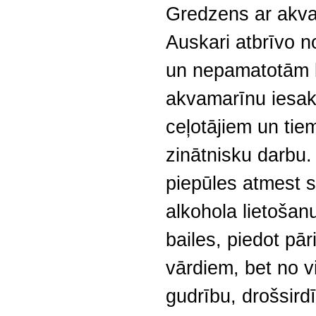
Gredzens ar akva
Auskari atbrīvo 
un nepamatotām b
akvamarīnu iesak
ceļotājiem un tie
zinātnisku darbu.
piepūles atmest 
alkohola lietošan
bailes, piedot pār
vārdiem, bet no v
gudrību, drošsird