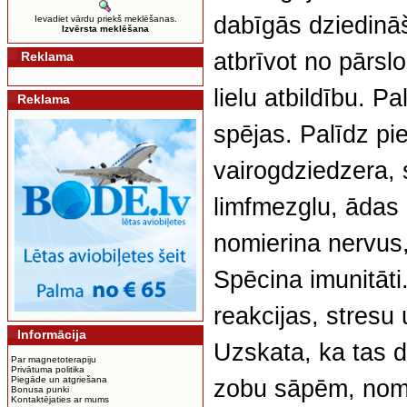
dabīgās dziedinā
Ievadiet vārdu priekš meklēšanas.
Izvērsta meklēšana
atbrīvot no pārsl
Reklama
lielu atbildību. P
Reklama
spējas. Palīdz pi
vairogdziedzera, s
limfmezglu, ādas
nomierina nervus,
Spēcina imunitāti
reakcijas, stresu
Informācija
Uzskata, ka tas d
Par magnetoterapiju
Privātuma politika
Piegāde un atgriešana
zobu sāpēm, nomie
Bonusa punki
Kontaktējaties ar mums