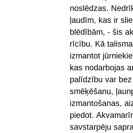
noslēdzas. Nedrī
ļaudīm, kas ir sli
blēdībām, - šis 
rīcību. Kā talis
izmantot jūrnieki
kas nodarbojas ar
palīdzību var be
smēķēšanu, ļaunpr
izmantošanas, ai
piedot. Akvamarī
savstarpēju sap