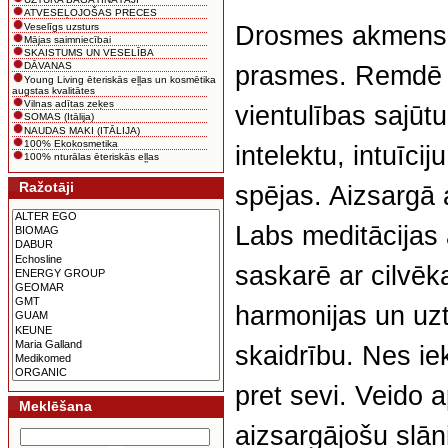
ATVESEĻOJOŠAS PRECES
Veselīgs uzsturs
Drosmes akmens.
Mājas saimniecībai
SKAISTUMS UN VESELĪBA
DĀVANAS
prasmes. Remdē b
Young Living ēteriskās eļļas un kosmētika
augstas kvalitātes
Vilnas adītas zeķes
vientulības sajūtu
SOMAS (Itālija)
NAUDAS MAKI (ITĀLIJA)
100% Ekokosmetika
intelektu, intuīci
100% nturālas ēteriskās eļļas
Ražotāji
spējas. Aizsargā 
Labs meditācijas
saskarē ar cilvēk
harmonijas un uzt
skaidrību. Nes ie
pret sevi. Veido 
Meklēšana
aizsargājošu slān