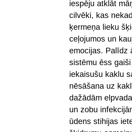
iespēju atklāt māņ
cilvēki, kas neka
ķermeņa lieku šķ
ceļojumos un kau
emocijas. Palīdz 
sistēmu ēss gaiši
iekaisušu kaklu 
nēsāšana uz kakla
dažādām elpvada
un zobu infekcijā
ūdens stihijas ie