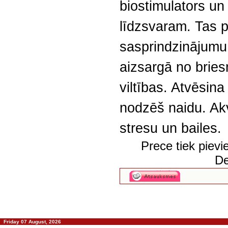
biostimulators un
līdzsvaram. Tas 
sasprindzinājumu
aizsargā no bri
viltības. Atvēsina
nodzēš naidu. Ak
stresu un bailes.
Prece tiek piev
De
Friday 07 August, 2026