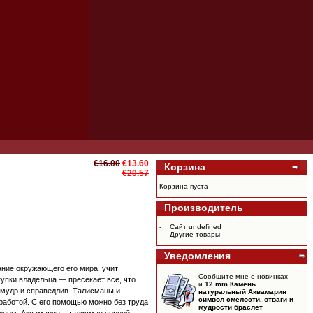
€16.00
€13.60
Корзина
€20.57
Корзина пуста
Производитель
-
Сайт undefined
-
Другие товары
Уведомления
ние окружающего его мира, учит
Сообщите мне о новинках
упки владельца — пресекает все, что
и
12 mm Камень
 мудр и справедлив. Талисманы и
натуральный Аквамарин
символ смелости, отваги и
аботой. С его помощью можно без труда
мудрости браслет