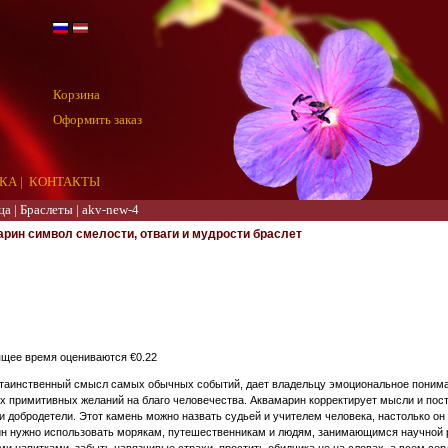
Корзина
Оформить заказ
КА
|
КОНТАКТЫ
ца
|
Браслеты
|
akv-new-4
рин символ смелости, отваги и мудрости браслет
ящее время оцениваются €0.22
 таинственный смысл самых обычных событий, дает владельцу эмоциональное понима
х примитивных желаний на благо человечества. Аквамарин корректирует мысли и пост
 добродетели. Этот камень можно назвать судьей и учителем человека, настолько он
н нужно использовать морякам, путешественникам и людям, занимающимся научной р