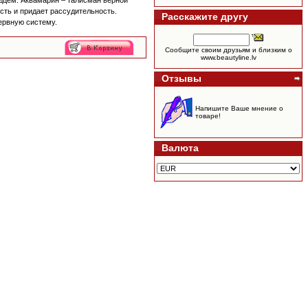
рдцем. Аквамарин – талисман верной
сть и придает рассудительность.
Расскажите другу
ервную систему.
Сообщите своим друзьям и близким о
www.beautyline.lv
Отзывы
Напишите Ваше мнение о
товаре!
Валюта