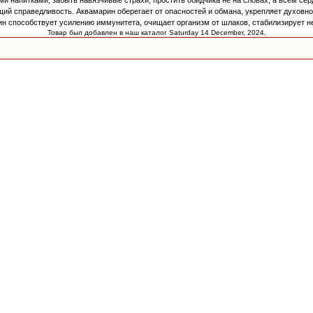
ми напитками, забыть навязчивые страхи, простить обидчика не на словах, а всем се
ий справедливость. Аквамарин оберегает от опасностей и обмана, укрепляет духовно
ин способствует усилению иммунитета, очищает организм от шлаков, стабилизирует н
Товар был добавлен в наш каталог Saturday 14 December, 2024.