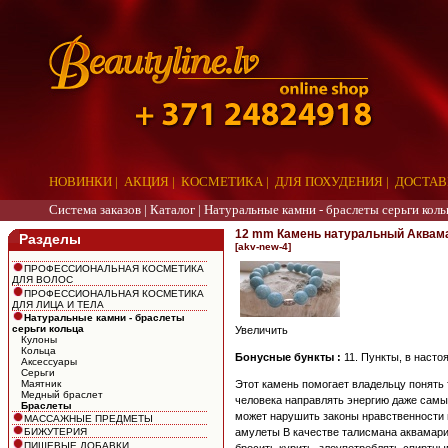
НОВИНКИ
|
АКЦИЯ
|
КОСМЕТИКА
|
ДЛЯ ПОХУДЕНИЯ
|
ДОСТАВ
Система заказов |
Каталог
|
Натуральные камни - браслеты серьги коль
12 mm Камень натуральный Аквама
Разделы
[akv-new-4]
ПРОФЕССИОНАЛЬНАЯ КОСМЕТИКА
ДЛЯ ВОЛОС
ПРОФЕССИОНАЛЬНАЯ КОСМЕТИКА
ДЛЯ ЛИЦА И ТЕЛА
Натуральные камни - браслеты
серьги кольца
Увеличить
Кулоны
Кольца
Бонусные бункты :
11. Пункты, в насто
Аксессуары
Серьги
Маятник
Этот камень помогает владельцу понять
Медный браслет
человека направлять энергию даже самы
Браслеты
может нарушить законы нравственности и
МАССАЖНЫЕ ПРЕДМЕТЫ
амулеты В качестве талисмана аквамари
БИЖУТЕРИЯ
ПИЩЕВЫЕ ДОБАВКИ