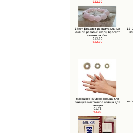
€22.99
14mm Браслет из натуральных
12 
камней розовый кварц браслет
ка
камень любви
€13.60
€22.99
Массажер су джок кольца для
масс
пальцев массажное кольцо для
пальцев
€1.71
€3.03