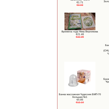
Золо
€1.71
€3.03
Времена года Ника Верникова
€21.46
€42.35
Ба
(CHU
г
Банк
"Кр
Банка массажная Чудесник БМП-70
большая №1
€5.85
€12.10