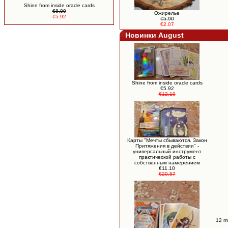
Shine from inside oracle cards
€8.00
Ожирелье
€5.92
€5.90
€2.07
Новинки August
Shine from inside oracle cards
€5.92
€12.10
Карты "Мечты сбываются. Закон
Притяжения в действии" -
универсальный инструмент
практической работы с
собственным намерением
€11.10
€20.57
12 m