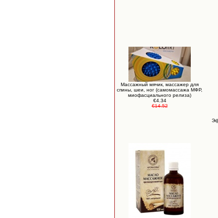
Массажный мячик, массажер для
спины, шеи, ног (самомассажа МФР,
миофасциального релиза)
€4.34
€14.52
Эф