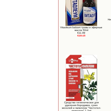
Ни
Vitaoleum balzam травы и эфирные
масла 50ml
€11.99
€18.15
Средство гигиеническое для
удаления бородавок, сухих
мозолей и папиллом "Чистотел-
папиллом" 1,2ml