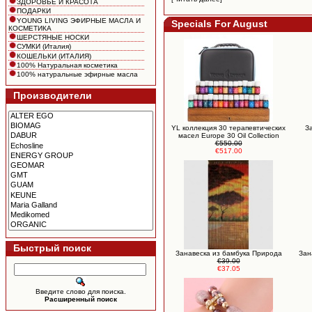
ЗДОРОВЬЕ И КРАСОТА
ПОДАРКИ
YOUNG LIVING ЭФИРНЫЕ МАСЛА И
Specials For August
КОСМЕТИКА
ШЕРСТЯНЫЕ НОСКИ
СУМКИ (Италия)
КОШЕЛЬКИ (ИТАЛИЯ)
100% Натуральная косметика
100% натуральные эфирные масла
Производители
YL коллекция 30 терапевтических
З
масел Europe 30 Oil Collection
€550.00
€517.00
Быстрый поиск
Занавеска из бамбука Природа
Зан
€39.00
€37.05
Введите слово для поиска.
Расширенный поиск