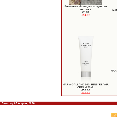
Резиновые банки для вакуумного
массажа
Мет
€8.91
€14.52
MARI
MARIA GALLAND 160 SENSI’REPAIR
CREAM 50ML
€57.00
€79.86
Saturday 08 August, 2026