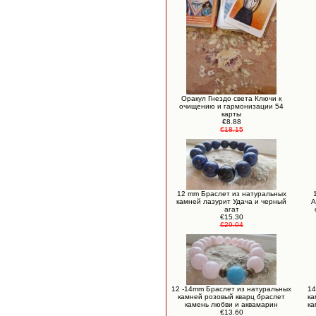
Оракул Гнездо света Ключи к
очищению и гармонизации 54
карты
€8.88
€18.15
12 mm Браслет из натуральных
камней лазурит Удача и черный
А
агат
€15.30
€29.04
12 -14mm Браслет из натуральных
14
камней розовый кварц браслет
ка
камень любви и аквамарин
ка
€13.60