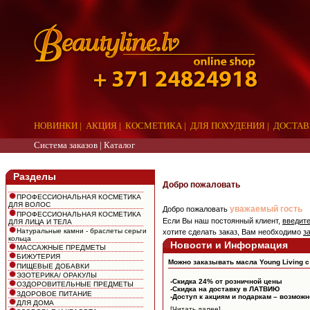
НОВИНКИ
|
АКЦИЯ
|
КОСМЕТИКА
|
ДЛЯ ПОХУДЕНИЯ
|
ДОСТАВ
Система заказов |
Каталог
aaa
Разделы
Добро пожаловать
ПРОФЕССИОНАЛЬНАЯ КОСМЕТИКА
ДЛЯ ВОЛОС
уважаемый гость
Добро пожаловать
ПРОФЕССИОНАЛЬНАЯ КОСМЕТИКА
Если Вы наш постоянный клиент,
введит
ДЛЯ ЛИЦА И ТЕЛА
Натуральные камни - браслеты серьги
хотите сделать заказ, Вам необходимо
з
кольца
Новости и Информация
МАССАЖНЫЕ ПРЕДМЕТЫ
БИЖУТЕРИЯ
Можно заказывать масла Young Living c
ПИЩЕВЫЕ ДОБАВКИ
ЭЗОТЕРИКА/ ОРАКУЛЫ
-Скидка 24% от розничной цены
ОЗДОРОВИТЕЛЬНЫЕ ПРЕДМЕТЫ
-Скидка на доставку в ЛАТВИЮ
ЗДОРОВОЕ ПИТАНИЕ
-Доступ к акциям и подаркам – возмож
ДЛЯ ДОМА
[Читать далее]