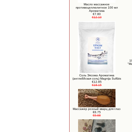
Масло массажное
противоцеллюлитное 100 мл
Ароматика
€7.80
€12.10
1
"М
Соль Эпсома Ароматика
(английйская соль) Magnija Sulfāts
€12.85
€18.15
Массажер розоый кварц для глаз
€6.75
€9.68