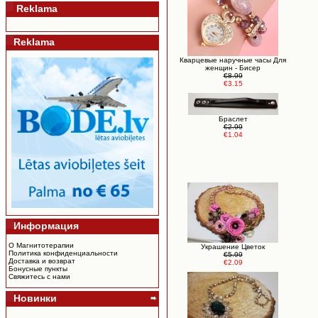
Reklama
Reklama
Кварцевые наручные часы Для
женщин - Бисер
€8.99
€3.15
Браслет
€2.99
€1.04
Информация
О Магнитотерапии
Украшение Цветок
Политика конфиденциальности
€5.99
Доставка и возврат
€2.09
Бонусные пункты
Свяжитесь с нами
Новинки