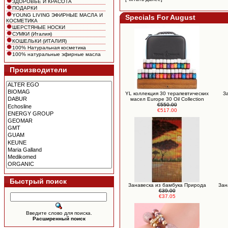
ЗДОРОВЬЕ И КРАСОТА
ПОДАРКИ
YOUNG LIVING ЭФИРНЫЕ МАСЛА И
Specials For August
КОСМЕТИКА
ШЕРСТЯНЫЕ НОСКИ
СУМКИ (Италия)
КОШЕЛЬКИ (ИТАЛИЯ)
100% Натуральная косметика
100% натуральные эфирные масла
Производители
YL коллекция 30 терапевтических
З
масел Europe 30 Oil Collection
€550.00
€517.00
Быстрый поиск
Занавеска из бамбука Природа
Зан
€39.00
€37.05
Введите слово для поиска.
Расширенный поиск