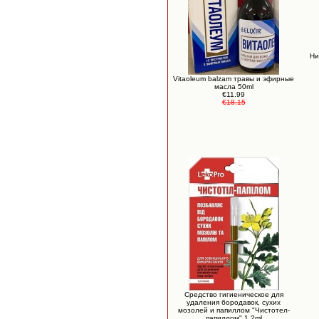
Ни
Vitaoleum balzam травы и эфирные
масла 50ml
€11.99
€18.15
Средство гигиеническое для
удаления бородавок, сухих
мозолей и папиллом "Чистотел-
папиллом" 1,2ml