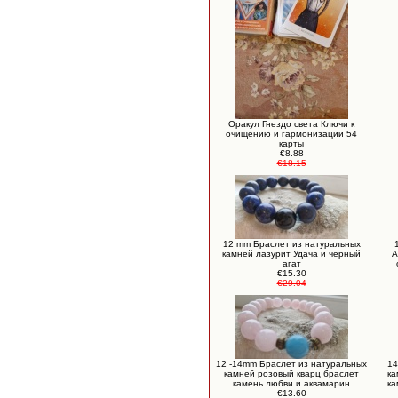
Оракул Гнездо света Ключи к
очищению и гармонизации 54
карты
€8.88
€18.15
12 mm Браслет из натуральных
камней лазурит Удача и черный
А
агат
€15.30
€29.04
12 -14mm Браслет из натуральных
14
камней розовый кварц браслет
ка
камень любви и аквамарин
ка
€13.60