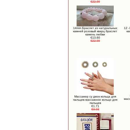
€22.99
14mm Браслет из натуральных
12 
камней розовый кварц браслет
ка
камень любви
€13.60
€22.99
Массажер су джок кольца для
масс
пальцев массажное кольцо для
пальцев
€1.71
€3.03