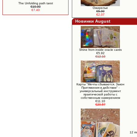
The Unfolding path tarot
€10.00
Ожирелье
€7.40
€5.90
€2.07
Новинки August
Shine from inside oracle cards
€5.92
€12.10
Карты "Мечты сбываются. Закон
Притяжения в действии" -
универсальный инструмент
практической работы с
собственным намерением
€11.10
€20.57
12 m