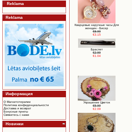
Reklama
Reklama
Кварцевые наручные часы Для
женщин - Бисер
€8.99
€3.15
Браслет
€2.99
€1.04
Информация
О Магнитотерапии
Украшение Цветок
Политика конфиденциальности
€5.99
Доставка и возврат
€2.09
Бонусные пункты
Свяжитесь с нами
Новинки