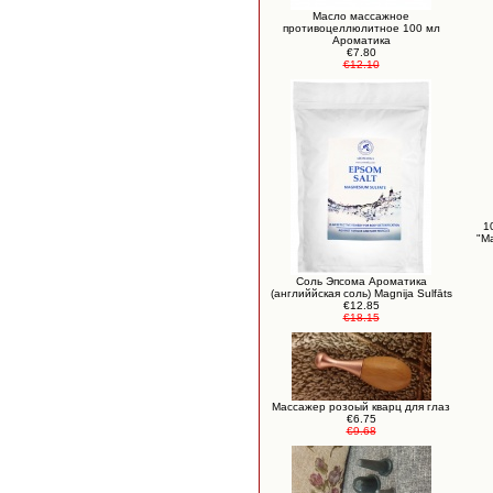
Масло массажное
противоцеллюлитное 100 мл
Ароматика
€7.80
€12.10
1
"М
Соль Эпсома Ароматика
(английйская соль) Magnija Sulfāts
€12.85
€18.15
Массажер розоый кварц для глаз
€6.75
€9.68