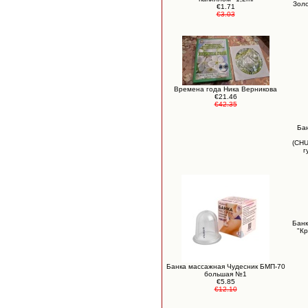
Золо
€1.71
€3.03
Времена года Ника Верникова
€21.46
€42.35
Ба
(CHU
г
Банк
"Кр
Банка массажная Чудесник БМП-70
большая №1
€5.85
€12.10