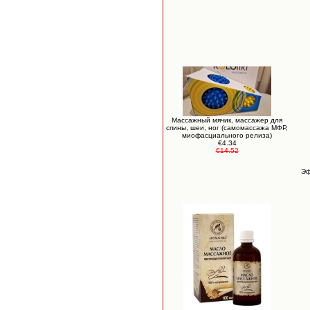
Массажный мячик, массажер для
спины, шеи, ног (самомассажа МФР,
миофасциального релиза)
€4.34
€14.52
Эф