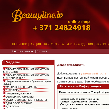
НОВИНКИ
|
АКЦИЯ
|
КОСМЕТИКА
|
ДЛЯ ПОХУДЕНИЯ
|
ДОСТАВ
Система заказов |
Каталог
aaa
Разделы
Добро пожаловать
ПРОФЕССИОНАЛЬНАЯ КОСМЕТИКА
ДЛЯ ВОЛОС
уважаемый гость
Добро пожаловать
ПРОФЕССИОНАЛЬНАЯ КОСМЕТИКА
Если Вы наш постоянный клиент,
введит
ДЛЯ ЛИЦА И ТЕЛА
Натуральные камни - браслеты серьги
хотите сделать заказ, Вам необходимо
з
кольца
Новости и Информация
МАССАЖНЫЕ ПРЕДМЕТЫ
БИЖУТЕРИЯ
Можно заказывать масла Young Living c
ПИЩЕВЫЕ ДОБАВКИ
ЭЗОТЕРИКА/ ОРАКУЛЫ
-Скидка 24% от розничной цены
ОЗДОРОВИТЕЛЬНЫЕ ПРЕДМЕТЫ
-Скидка на доставку в ЛАТВИЮ
ЗДОРОВОЕ ПИТАНИЕ
-Доступ к акциям и подаркам – возмож
ДЛЯ ДОМА
[Читать далее]