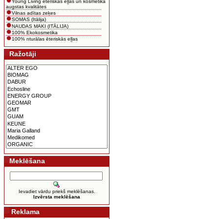
Young Living ēteriskās eļļas un kosmētika
augstas kvalitātes
Vilnas adītas zeķes
SOMAS (Itālija)
NAUDAS MAKI (ITĀLIJA)
100% Ekokosmetika
100% nturālas ēteriskās eļļas
Ražotāji
Meklēšana
Ievadiet vārdu priekš meklēšanas.
Izvērsta meklēšana
Reklama