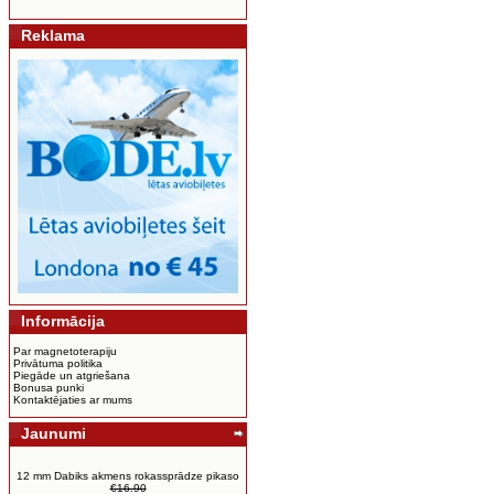
Reklama
Informācija
Par magnetoterapiju
Privātuma politika
Piegāde un atgriešana
Bonusa punki
Kontaktējaties ar mums
Jaunumi
12 mm Dabiks akmens rokassprādze pikaso
€16.90