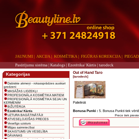
JAUNUMI
|
AKCIJA
|
KOSMĒTIKA
|
FIGŪRAS KOREKCIJA
|
PIEGAD
Pasūtījumu sistēma |
Katalogs
|
Ezotērika/ Kārtis
|
tarodeck
Out of Hand Taro
Kategorijas
[tarodeck]
Dabiskie akmeņi - rokassprādzes auskari
gredzeni
MASĀŽAS LIDZEKĻI
PROFESIONĀLA KOSMĒTIKA MATIEM
PROFESIONĀLĀ KOSMĒTIKA SEJAI UN
Palielināt
ĶERMENIM
BIŽUTĒRIJA
Bonusa Punki :
5. Bonusa Punkti tiek vērtē
Ezotērika/ Kārtis
UZTURA BAGĀTINĀTĀJI
Prece tiek piev
ATVESEĻOJOŠAS PRECES
Veselīgs uzsturs
Mājas saimniecībai
SKAISTUMS UN VESELĪBA
DĀVANAS