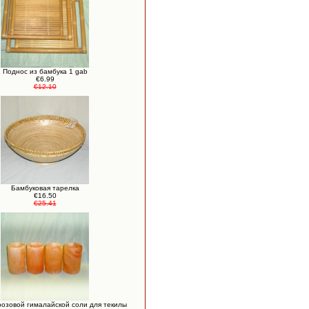
Поднос из бамбука 1 gab
€6.99
€12.10
Бамбуковая тарелка
€16.50
€25.41
розовой гималайской соли для текилы