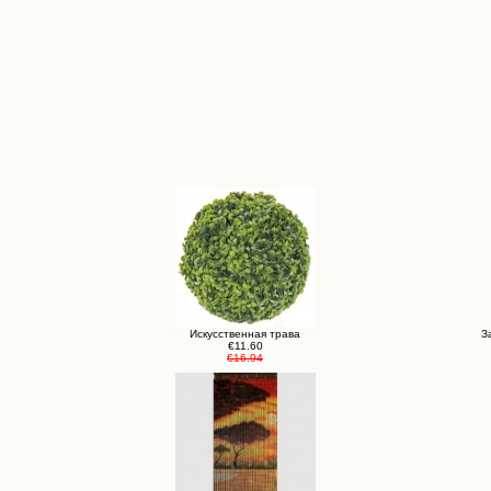
Искусственная трава
З
€11.60
€16.94