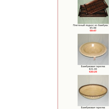
Плетеный поднос из бамбука
€5.99
€8.47
Бамбуковая тарелка
€21.00
€30.25
Бамбуковая тарелка