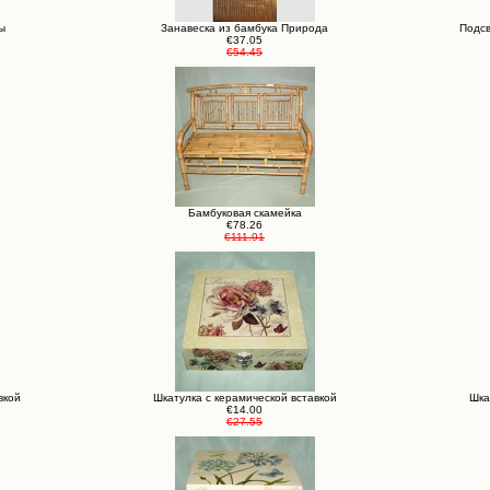
ы
Занавеска из бамбука Природа
Подсв
€37.05
€54.45
Бамбуковая скамейка
€78.26
€111.91
вкой
Шкатулка с керамической вставкой
Шка
€14.00
€27.55