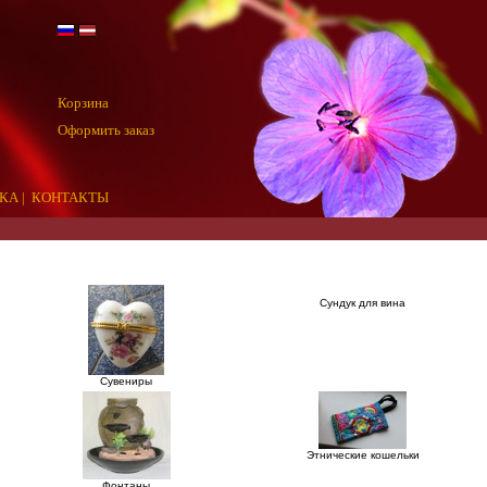
Корзина
Оформить заказ
КА
|
КОНТАКТЫ
Сундук для вина
Сувениры
Этнические кошельки
Фонтаны