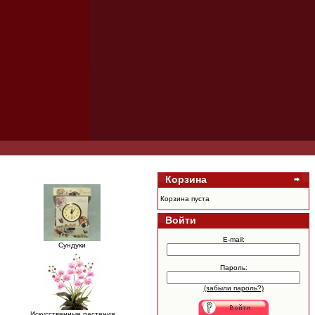
Корзина
Корзина пуста
Войти
E-mail:
Сундуки
Пароль:
(забыли пароль?)
Искусственные растения