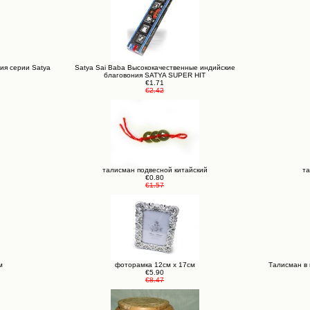
ия серии Satya
Satya Sai Baba Высококачественные индийские
благовония SATYA SUPER HIT
€1.71
€2.42
талисман подвесной китайский
та
€0.80
€1.57
м
фоторамка 12см х 17см
Талисман в 
€5.90
€8.47