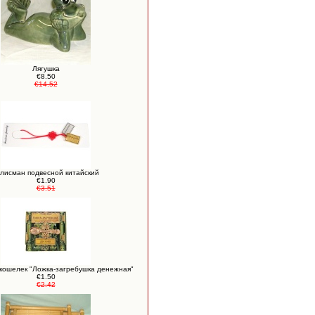
Лягушка
€8.50
€14.52
лисман подвесной китайский
€1.90
€3.51
кошелек "Ложка-загребушка денежная"
€1.50
€2.42