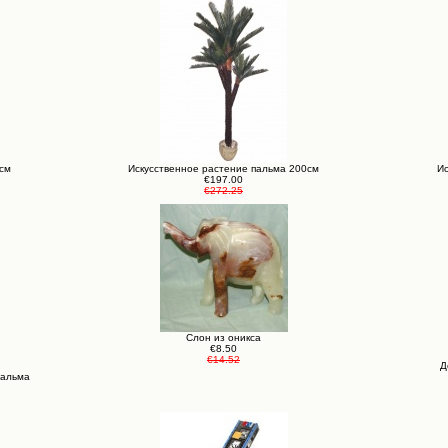
0см
Искусственное растение пальма 200см
Ис
€197.00
€272.25
Слон из оникса
€8.50
€14.52
Д
пальма