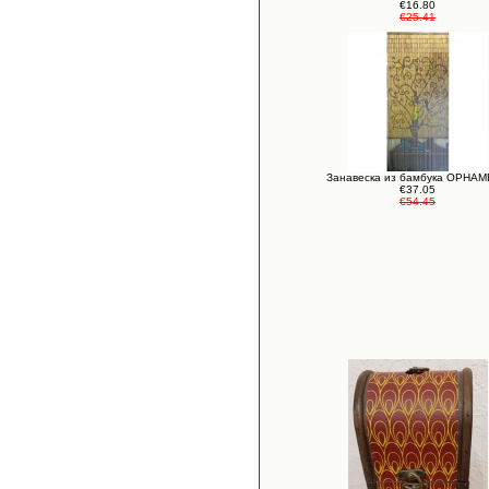
€16.80
€25.41
Занавеска из бамбука ОРНА
€37.05
€54.45