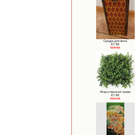
Сундук для вина
€7.99
€14.52
Искусственная трава
€7.80
€12.10