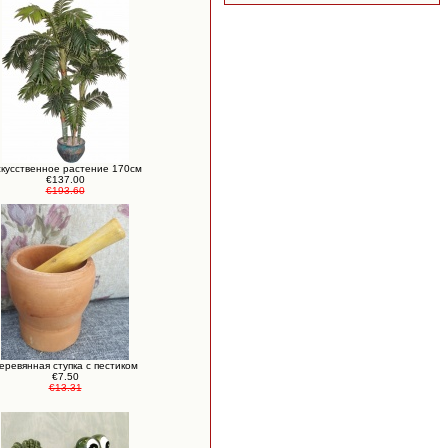
кусственное растение 170см
€137.00
€193.60
еревянная ступка с пестиком
€7.50
€13.31