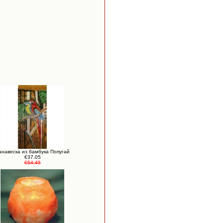
анавеска из бамбука Попугай
€37.05
€54.45