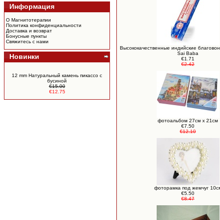
Информация
О Магнитотерапии
Политика конфиденциальности
Доставка и возврат
Бонусные пункты
Свяжитесь с нами
Высококачественные индийские благовон
Sai Baba
Новинки
€1.71
€2.42
12 mm Натуральный камень пикассо c
бусиной
€15.00
€12.75
фотоальбом 27см х 21см
€7.50
€12.10
фоторамка под жемчуг 10с
€5.50
€8.47