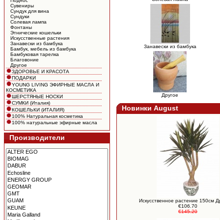
Поднос
Сувениры
Сундук для вина
Сундуки
Солевая лампа
Фонтаны
Этнические кошельки
Искусственные растения
Занавески из бамбука
Занавески из бамбука
Бамбук, мебель из бамбука
Бамбуковая тарелка
Благовоние
Другое
ЗДОРОВЬЕ И КРАСОТА
ПОДАРКИ
YOUNG LIVING ЭФИРНЫЕ МАСЛА И
КОСМЕТИКА
Другое
ШЕРСТЯНЫЕ НОСКИ
СУМКИ (Италия)
Новинки August
КОШЕЛЬКИ (ИТАЛИЯ)
100% Натуральная косметика
100% натуральные эфирные масла
Производители
Искусственное растение 150см 
€106.70
€145.20