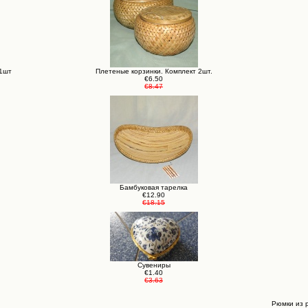
 1шт
Плетеные корзинки. Комплект 2шт.
€6.50
€8.47
Бамбуковая тарелка
€12.90
€18.15
Сувениры
€1.40
€3.63
Рюмки из 