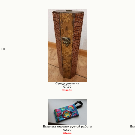
МЕНТ
Сундук для вина
€7.99
€14.52
Вышивка кошелек ручной работы
Вы
€2.70
€5.00