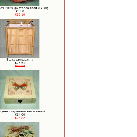
ечник из кристалла соли 0,7-1kg
€6.50
€12.10
Бельевая корзина
€25.61
€37.87
тулка с керамической вставкой
€14.00
€25.82