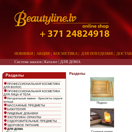
НОВИНКИ
|
АКЦИЯ
|
КОСМЕТИКА
|
ДЛЯ ПОХУДЕНИЯ
|
ДОСТАВ
Система заказов |
Каталог
|
ДЛЯ ДОМА
aaa
Разделы
Разделы
ПРОФЕССИОНАЛЬНАЯ КОСМЕТИКА
ДЛЯ ВОЛОС
ПРОФЕССИОНАЛЬНАЯ КОСМЕТИКА
ДЛЯ ЛИЦА И ТЕЛА
Натуральные камни - браслеты серьги
кольца
Поднос
МАССАЖНЫЕ ПРЕДМЕТЫ
БИЖУТЕРИЯ
ПИЩЕВЫЕ ДОБАВКИ
ЭЗОТЕРИКА/ ОРАКУЛЫ
ОЗДОРОВИТЕЛЬНЫЕ ПРЕДМЕТЫ
ЗДОРОВОЕ ПИТАНИЕ
ДЛЯ ДОМА
Солевая лампа