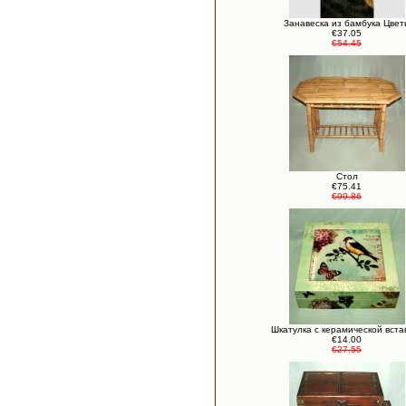
Занавеска из бамбука Цвет
€37.05
€54.45
Стол
€75.41
€99.86
Шкатулка с керамической вста
€14.00
€27.55