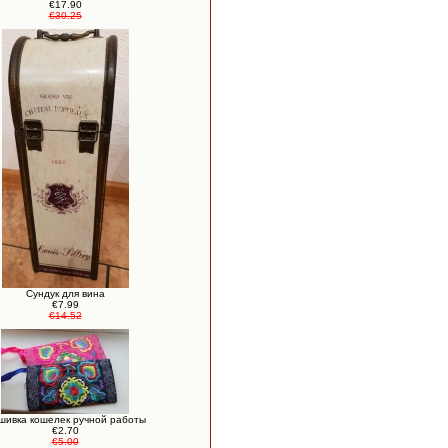
€17.90
€30.25
Сундук для вина
€7.99
€14.52
шивка кошелек ручной работы
€2.70
€5.00