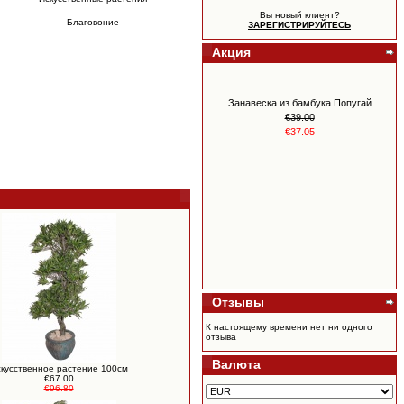
Вы новый клиент?
Благовоние
ЗАРЕГИСТРИРУЙТЕСЬ
Акция
Занавеска из бамбука Попугай
€39.00
€37.05
Отзывы
YL коллекция 30 терапевтических
масел Europe 30 Oil Collection
К настоящему времени нет ни одного
€550.00
отзыва
€517.00
Валюта
кусственное растение 100см
€67.00
€96.80