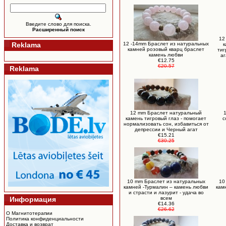
Введите слово для поиска.
Расширенный поиск
12
Reklama
12 -14mm Браслет из натуральных
к
камней розовый кварц браслет
тиг
камень любви
аг
€12.75
€20.57
Reklama
12 mm Браслет натуральный
камень тигровый глаз - помогает
с
нормализовать сон, избавиться от
депрессии и Черный агат
€15.21
€30.25
10 mm Браслет из натуральных
10
камней -Турмалин – камень любви
кам
и страсти и лазурит - удача во
Информация
всем
€14.36
€26.62
О Магнитотерапии
Политика конфиденциальности
Доставка и возврат