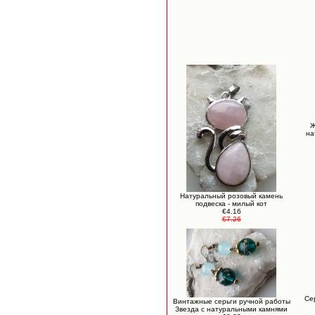
Ж
на
Натуральный розовый камень
подвеска - милый кот
€4.16
€7.26
Cе
Винтажные серьги ручной работы
Звезда с натуральными камнями