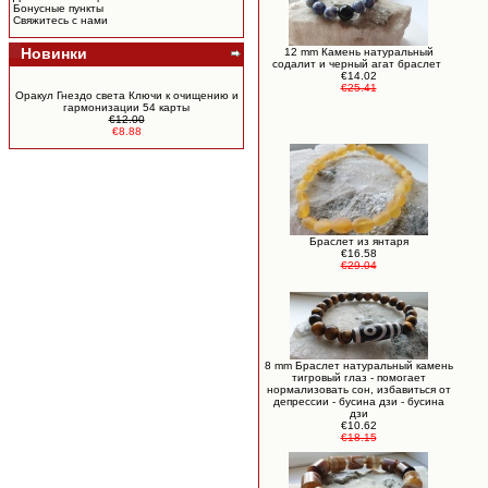
Бонусные пункты
Свяжитесь с нами
Новинки
12 mm Камень натуральный
содалит и черный агат браслет
€14.02
€25.41
Оракул Гнездо света Ключи к очищению и
гармонизации 54 карты
€12.00
€8.88
Браслет из янтаря
€16.58
€29.04
8 mm Браслет натуральный камень
тигровый глаз - помогает
нормализовать сон, избавиться от
депрессии - бусина дзи - бусина
дзи
€10.62
€18.15