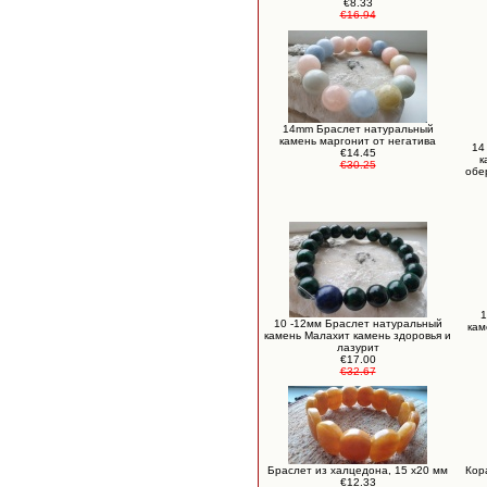
€8.33
€16.94
14mm Браслет натуральный
камень маргонит от негатива
14
€14.45
к
€30.25
обе
1
10 -12мм Браслет натуральный
кам
камень Малахит камень здоровья и
лазурит
€17.00
€32.67
Браслет из халцедона, 15 х20 мм
Кор
€12.33