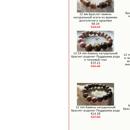
Бр
12 мм Браслет камень
г
натуральный агата из кружева-
долголетия и здоровья
€8.24
€16.94
12-14 mm Камень натуарльный
12 
браслет родонит Поддержка рода
и ч
и тигровый глаз
в
€15.21
эне
€31.46
М
12 mm Камень натуарльный
брас
браслет родонит Поддержка рода
€14.28
€27.83