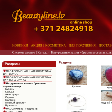
НОВИНКИ
|
АКЦИЯ
|
КОСМЕТИКА
|
ДЛЯ ПОХУДЕНИЯ
|
ДОСТАВ
Система заказов |
Каталог
|
Натуральные камни - браслеты серьги коль
aaa
Разделы
Разделы
ПРОФЕССИОНАЛЬНАЯ КОСМЕТИКА
ДЛЯ ВОЛОС
ПРОФЕССИОНАЛЬНАЯ КОСМЕТИКА
ДЛЯ ЛИЦА И ТЕЛА
Натуральные камни - браслеты
серьги кольца
Кулоны
Кол
Кулоны
Кольца
Аксессуары
Серьги
Маятник
Медный браслет
Медный 
Браслеты
МАССАЖНЫЕ ПРЕДМЕТЫ
Маятник
БИЖУТЕРИЯ