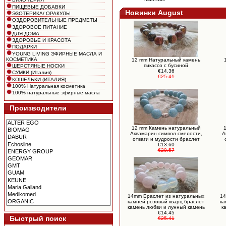
ПИЩЕВЫЕ ДОБАВКИ
Новинки August
ЭЗОТЕРИКА/ ОРАКУЛЫ
ОЗДОРОВИТЕЛЬНЫЕ ПРЕДМЕТЫ
ЗДОРОВОЕ ПИТАНИЕ
ДЛЯ ДОМА
ЗДОРОВЬЕ И КРАСОТА
ПОДАРКИ
YOUNG LIVING ЭФИРНЫЕ МАСЛА И
КОСМЕТИКА
12 mm Натуральный камень
пикассо c бусиной
ШЕРСТЯНЫЕ НОСКИ
€14.36
СУМКИ (Италия)
€25.41
КОШЕЛЬКИ (ИТАЛИЯ)
100% Натуральная косметика
100% натуральные эфирные масла
Производители
12 mm Камень натуральный
Аквамарин символ смелости,
А
отваги и мудрости браслет
€13.60
€20.57
14mm Браслет из натуральных
14
камней розовый кварц браслет
ка
камень любви и лунный камень
к
€14.45
Быстрый поиск
€25.41