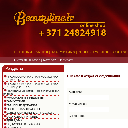
НОВИНКИ
|
АКЦИЯ
|
КОСМЕТИКА
|
ДЛЯ ПОХУДЕНИЯ
|
ДОСТАВ
Система заказов |
Каталог
|
Написать
Разделы
Письмо в отдел обслуживания
ПРОФЕССИОНАЛЬНАЯ КОСМЕТИКА
ДЛЯ ВОЛОС
ПРОФЕССИОНАЛЬНАЯ КОСМЕТИКА
ДЛЯ ЛИЦА И ТЕЛА
Натуральные камни - браслеты серьги
Ваше имя:
кольца
МАССАЖНЫЕ ПРЕДМЕТЫ
БИЖУТЕРИЯ
E-Mail адрес:
ПИЩЕВЫЕ ДОБАВКИ
ЭЗОТЕРИКА/ ОРАКУЛЫ
ОЗДОРОВИТЕЛЬНЫЕ ПРЕДМЕТЫ
Сообщение:
ЗДОРОВОЕ ПИТАНИЕ
ДЛЯ ДОМА
ЗДОРОВЬЕ И КРАСОТА
ПОДАРКИ