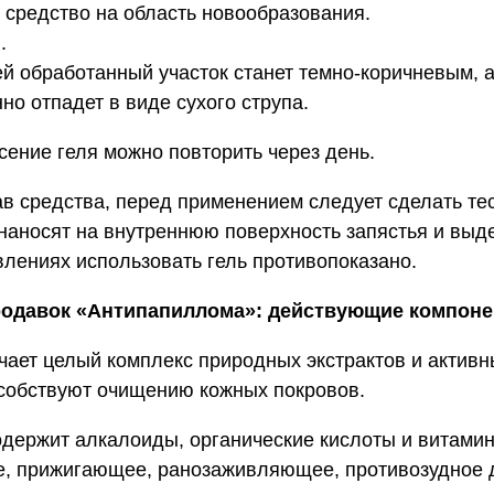
 средство на область новообразования.
.
ей обработанный участок станет темно-коричневым, 
о отпадет в виде сухого струпа.
ение геля можно повторить через день.
в средства, перед применением следует сделать те
 наносят на внутреннюю поверхность запястья и выд
лениях использовать гель противопоказано.
ородавок «Антипапиллома»: действующие компон
ает целый комплекс природных экстрактов и активн
собствуют очищению кожных покровов.
держит алкалоиды, органические кислоты и витамин
е, прижигающее, ранозаживляющее, противозудное д