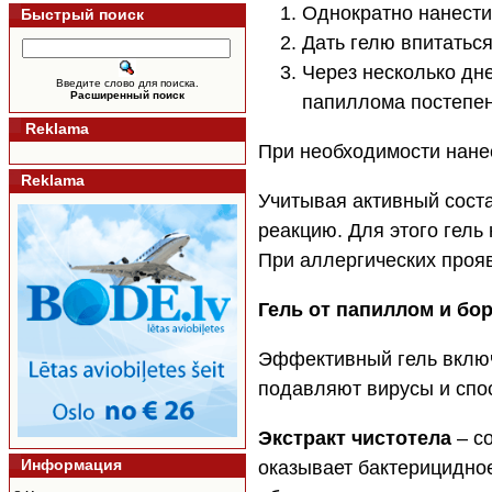
Однократно нанести
Быстрый поиск
Дать гелю впитаться
Через несколько дн
Введите слово для поиска.
Расширенный поиск
папиллома постепенн
Reklama
При необходимости нанес
Reklama
Учитывая активный соста
реакцию. Для этого гель
При аллергических прояв
Гель от папиллом и б
Эффективный гель включ
подавляют вирусы и спо
Экстракт чистотела
– со
Информация
оказывает бактерицидно