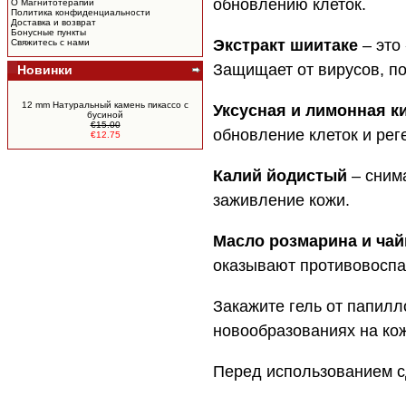
обновлению клеток.
О Магнитотерапии
Политика конфиденциальности
Доставка и возврат
Бонусные пункты
Экстракт шиитаке
– это
Свяжитесь с нами
Защищает от вирусов, по
Новинки
12 mm Натуральный камень пикассо c
Уксусная и лимонная к
бусиной
€15.00
обновление клеток и рег
€12.75
Калий йодистый
– снима
заживление кожи.
Масло розмарина и чай
оказывают противовосп
Закажите гель от папилл
новообразованиях на ко
Перед использованием сд