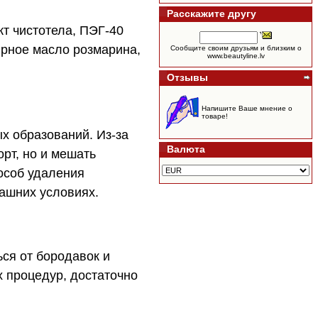
Расскажите другу
кт чистотела, ПЭГ-40
ирное масло розмарина,
Сообщите своим друзьям и близким о
www.beautyline.lv
Отзывы
Напишите Ваше мнение о
товаре!
х образований. Из-за
Валюта
рт, но и мешать
особ удаления
машних условиях.
ся от бородавок и
 процедур, достаточно