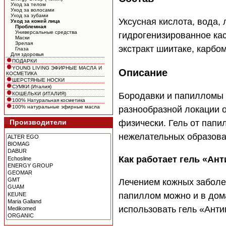
Уход за телом
Уход за волосами
Уход за зубами
Уксусная кислота, вода,
Уход за кожей лица
Проблемная
Универсальные средства
гидрогенизированное ка
Маски
Зрелая
экстракт шиитаке, карбо
Глаза
Для здоровья
ПОДАРКИ
YOUNG LIVING ЭФИРНЫЕ МАСЛА И
Описание
КОСМЕТИКА
ШЕРСТЯНЫЕ НОСКИ
СУМКИ (Италия)
КОШЕЛЬКИ (ИТАЛИЯ)
Бородавки и папилломы 
100% Натуральная косметика
100% натуральные эфирные масла
разнообразной локации о
физически. Гель от папи
Производители
нежелательных образован
Как работает гель «Ан
Лечением кожных заболев
папиллом можно и в дом
использовать гель «Ант