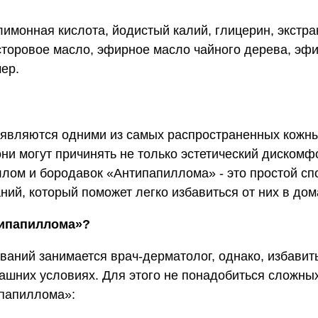
 лимонная кислота, йодистый калий, глицерин, экстра
сторовое масло, эфирное масло чайного дерева, эф
мер.
являются одними из самых распространенных кожны
ни могут причинять не только эстетический дискомфо
ллом и бородавок «Антипапиллома» - это простой сп
ий, который поможет легко избавиться от них в до
типапиллома»?
аний занимается врач-дерматолог, однако, избавить
ашних условиях. Для этого не понадобиться сложных
ипапиллома»: