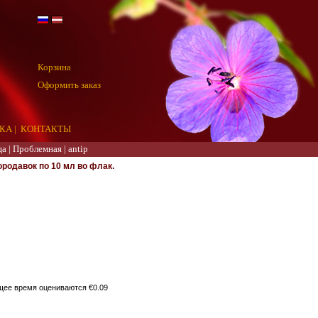
Корзина
Оформить заказ
КА
|
КОНТАКТЫ
ца
|
Проблемная
|
antip
родавок по 10 мл во флак.
щее время оцениваются €0.09