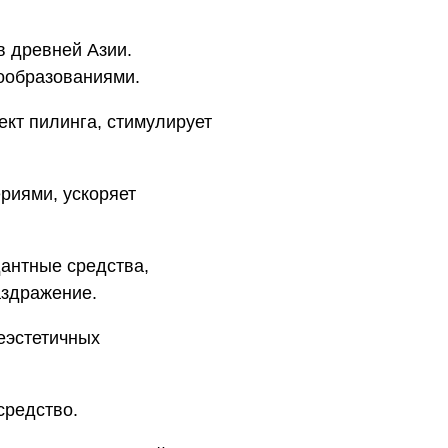
в древней Азии.
вообразованиями.
ект пилинга, стимулирует
ериями, ускоряет
антные средства,
здражение.
еэстетичных
средство.