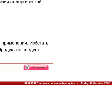
личии аллергической
 применения. Избегать
Продукт не следует
325208322 человек посетили beautyline.lv c Friday 07 October, 2005