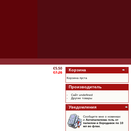
€5.50
Корзина
€7.26
Корзина пуста
Производитель
-
Сайт undefined
-
Другие товары
Уведомления
Сообщите мне о новинках
и
Антипапилома гель от
папилом и бородавок по 10
мл во флак.