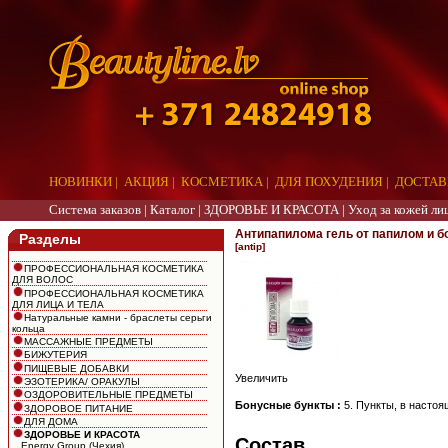
НОВИНКИ
|
АКЦИЯ
|
КОСМЕТИКА
|
ДЛЯ ПОХУДЕНИЯ
|
ДОСТАВ
Система заказов |
Каталог
|
ЗДОРОВЬЕ И КРАСОТА
|
Уход за кожей ли
Антипапилома гель от папилом и бо
Разделы
[antip]
ПРОФЕССИОНАЛЬНАЯ КОСМЕТИКА
ДЛЯ ВОЛОС
ПРОФЕССИОНАЛЬНАЯ КОСМЕТИКА
ДЛЯ ЛИЦА И ТЕЛА
Натуральные камни - браслеты серьги
кольца
МАССАЖНЫЕ ПРЕДМЕТЫ
БИЖУТЕРИЯ
ПИЩЕВЫЕ ДОБАВКИ
Увеличить
ЭЗОТЕРИКА/ ОРАКУЛЫ
ОЗДОРОВИТЕЛЬНЫЕ ПРЕДМЕТЫ
Бонусные бункты :
5. Пункты, в настоя
ЗДОРОВОЕ ПИТАНИЕ
ДЛЯ ДОМА
ЗДОРОВЬЕ И КРАСОТА
Состав
Energy Group (Чехия)