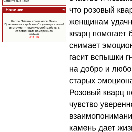
Свяжитесь с нами
что розовый ква
Новинки
женщинам удачн
Карты "Мечты сбываются. Закон
Притяжения в действии" - универсальный
инструмент практической работы с
собственным намерением
кварц помогает 
€15.00
€11.10
снимает эмоцио
гасит вспышки г
на добро и любо
старых эмоциона
Розовый кварц 
чувство уверенн
взаимопонимани
камень дает жи