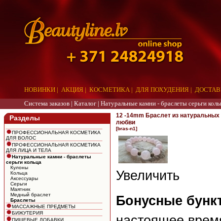
НОВИНКИ
|
АКЦИЯ
|
КОСМЕТИКА
|
ДЛЯ ПОХУДЕНИЯ
|
ДОСТАВ
Система заказов |
Каталог
|
Натуральные камни - браслеты серьги коль
12 -14mm Браслет из натуральных 
Разделы
любви
[bras-n1]
ПРОФЕССИОНАЛЬНАЯ КОСМЕТИКА
ДЛЯ ВОЛОС
ПРОФЕССИОНАЛЬНАЯ КОСМЕТИКА
ДЛЯ ЛИЦА И ТЕЛА
Натуральные камни - браслеты
серьги кольца
Кулоны
Увеличить
Кольца
Аксессуары
Серьги
Маятник
Медный браслет
Бонусные бункт
Браслеты
МАССАЖНЫЕ ПРЕДМЕТЫ
БИЖУТЕРИЯ
настоящее врем
ПИЩЕВЫЕ ДОБАВКИ