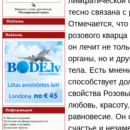
лимфатической с
Введите слово для поиска.
тесно связана с
Расширенный поиск
Reklama
Отмечается, что
розового кварца 
Reklama
он лечит не тол
органы, но и др
тела. Есть мнен
способствует до
свойства Розовы
любовь, красоту
Информация
равновесие. Он 
О Магнитотерапии
Политика конфиденциальности
Доставка и возврат
счастье и незам
Бонусные пункты