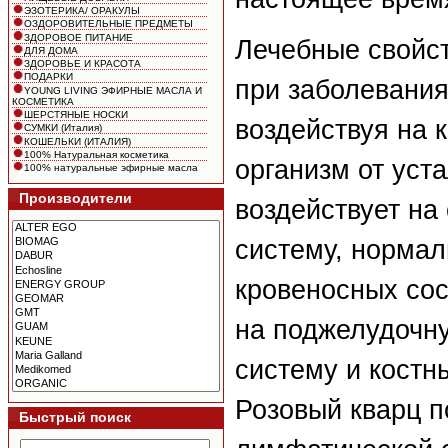
ЭЗОТЕРИКА/ ОРАКУЛЫ
ОЗДОРОВИТЕЛЬНЫЕ ПРЕДМЕТЫ
ЗДОРОВОЕ ПИТАНИЕ
Лечебные свойст
ДЛЯ ДОМА
ЗДОРОВЬЕ И КРАСОТА
ПОДАРКИ
при заболевания
YOUNG LIVING ЭФИРНЫЕ МАСЛА И
КОСМЕТИКА
ШЕРСТЯНЫЕ НОСКИ
воздействуя на 
СУМКИ (Италия)
КОШЕЛЬКИ (ИТАЛИЯ)
100% Натуральная косметика
организм от уст
100% натуральные эфирные масла
Производители
воздействует на
систему, нормал
кровеносных сос
на поджелудочн
систему и костны
Розовый кварц п
Быстрый поиск