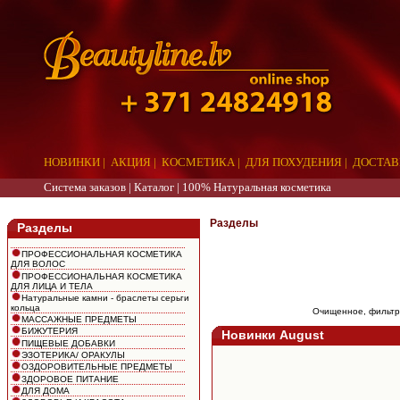
НОВИНКИ
|
АКЦИЯ
|
КОСМЕТИКА
|
ДЛЯ ПОХУДЕНИЯ
|
ДОСТАВ
Система заказов |
Каталог
|
100% Натуральная косметика
aaa
Разделы
Разделы
ПРОФЕССИОНАЛЬНАЯ КОСМЕТИКА
ДЛЯ ВОЛОС
ПРОФЕССИОНАЛЬНАЯ КОСМЕТИКА
ДЛЯ ЛИЦА И ТЕЛА
Натуральные камни - браслеты серьги
кольца
Oчищенное, фильтр
МАССАЖНЫЕ ПРЕДМЕТЫ
БИЖУТЕРИЯ
Новинки August
ПИЩЕВЫЕ ДОБАВКИ
ЭЗОТЕРИКА/ ОРАКУЛЫ
ОЗДОРОВИТЕЛЬНЫЕ ПРЕДМЕТЫ
ЗДОРОВОЕ ПИТАНИЕ
ДЛЯ ДОМА