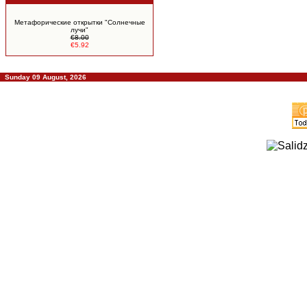
Метафорические открытки "Солнечные
лучи"
€8.00
€5.92
Sunday 09 August, 2026